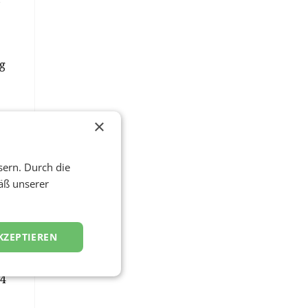
g
×
sern. Durch die
äß unserer
KZEPTIEREN
n
 4