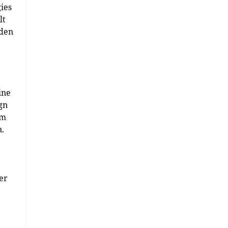
ies
lt
 den
ine
gn
em
.
er
,