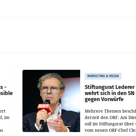
MARKETING & MEDIA
s -
Stiftungsrat Lederer
nsible
wehrt sich in den SN
gegen Vorwürfe
ert
Mehrere Themen beschä
f, im
derzeit den ORF. Am Die
soll im Stiftungsrat über 
as
vom neuen ORF-Chef Cl