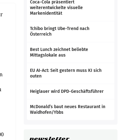
Coca-Cola präsentiert
weiterentwickelte visuelle
Markenidentität
er
Tchibo bringt Ube-Trend nach
Österreich
Best Lunch zeichnet beliebte
Mittagslokale aus
EU AI-Act: Seit gestern muss KI sich
en
outen
u
Heiglauer wird DPD-Geschäftsführer
McDonald’s baut neues Restaurant in
Waidhofen/Ybbs
00
newsletter