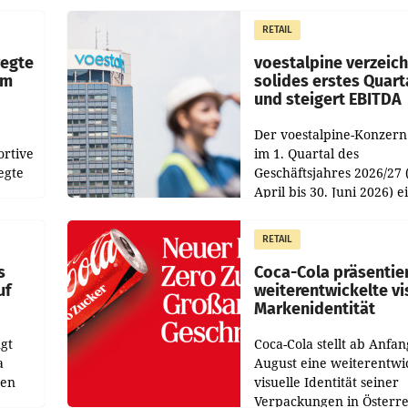
chefs
Pig vorgeschlagenen
istian
Besetzungen für die
RETAIL
Direktionen abgestimmt
werden.
wegte
voestalpine verzeic
im
solides erstes Quart
und steigert EBITDA
Der voestalpine-Konzern
ortive
im 1. Quartal des
egte
Geschäftsjahres 2026/27 
April bis 30. Juni 2026) e
aten
solides Ergebnis erwirtsc
 das
Der Umsatz stieg im Verg
RETAIL
wie
zur Vorjahresperiode
s
Coca-Cola präsentie
uf
weiterentwickelte vi
Markenidentität
gt
Coca-Cola stellt ab Anfan
a
August eine weiterentwi
nen
visuelle Identität seiner
Verpackungen in Österre