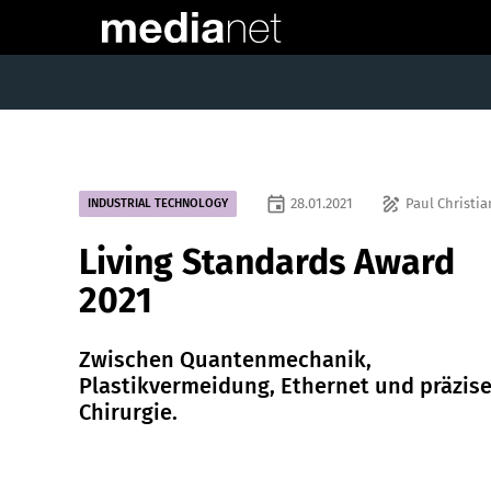
event
draw
28.01.2021
Paul Christia
INDUSTRIAL TECHNOLOGY
Living Standards Award
2021
Zwischen Quantenmechanik,
Plastikvermeidung, Ethernet und präzise
Chirurgie.