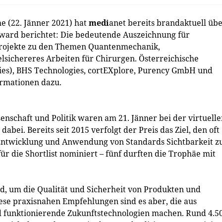
e (22. Jänner 2021) hat
medi
anet bereits brandaktuell üb
 Award berichtet: Die bedeutende Auszeichnung für
Projekte zu den Themen Quantenmechanik,
elsichereres Arbeiten für Chirurgen. Österreichische
ies), BHS Technologies, cortEXplore, Purency GmbH und
ormationen dazu.
enschaft und Politik waren am 21. Jänner bei der virtuell
abei. Bereits seit 2015 verfolgt der Preis das Ziel, den oft
 Entwicklung und Anwendung von Standards Sichtbarkeit z
r die Shortlist nominiert – fünf durften die Trophäe mit
d, um die Qualität und Sicherheit von Produkten und
ese praxisnahen Empfehlungen sind es aber, die aus
d funktionierende Zukunftstechnologien machen. Rund 4.5