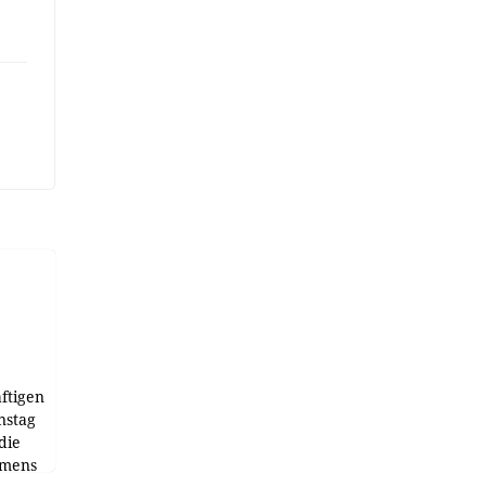
ftigen
nstag
die
emens