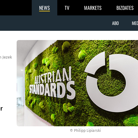
NEWS
TV
MARKETS
BIZDATES
ABO
MED
n Jezek
r
© Philipp Lipiarski