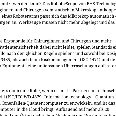
benutzt werden kann? Das RoboticScope von BHS Technolog
urginnen und Chirurgen vom statischen Mikroskop entkoppe
e eines Roboterarms passt sich das Mikroskop automatisch
rgen an. Werkzeuge müssen nicht mehr abgelegt und das
rte Ergonomie für Chirurginnen und Chirurgen und mehr
atientensicherheit dabei nicht leidet, spielen Standards e
„alle nach den gleichen Regeln spielen“ und sowohl bei Desi
13485) als auch beim Risikomanagement (ISO 1471) und d
m Equipment keine unliebsamen Überraschungen auftreten
ders dann eine Rolle, wenn es mit IT-Partnern in technisch
ill (ISO/IEC WD 4879 „Information technology – Quantum
t, Ionenfallen-Quantencomputer zu entwickeln, und ist das
omputer in die Cloud bringt. Aufbauend auf mehr als 20
ck und der Österreichischen Akademie der Wissenschaften