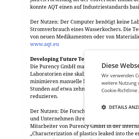
konnte AQT einen auf Industriestandards ba
Der Nutzen: Der Computer benötigt keine La
Stromverbrauch eines Wasserkochers. Die Te
von neuen Medikamenten oder von Materialie
www.aqt.eu
Developing Future Technologies
Diese Webse
Die Purency GmbH macht Mikroplastik sicht
Laboratorien eine skalierbare Analyse von Mi
Wir verwenden Co
minimieren manuelle Nachbearbeitungen. Der
weitere Nutzung 
Stunden auf etwa zehn Minuten reduziert. Die
Cookie-Richtlinie
reduzieren.
DETAILS ANZ
Der Nutzen: Die Forscher können Aussagen üb
und Unternehmen ihre Risikobewertungen und 
Mitarbeiter von Purency GmbH in der interna
„Characterization of plastics leaked into the 