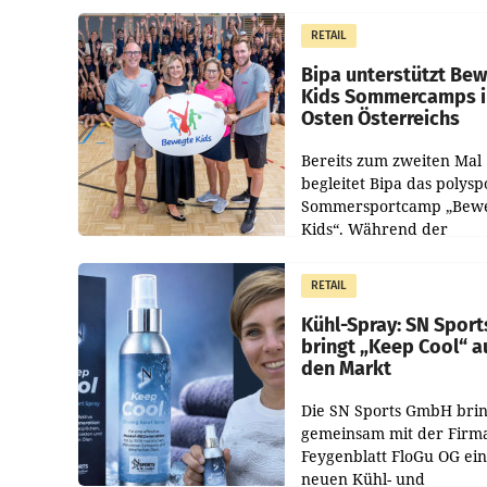
Ableben des Ex-Sektions
im Justizministerium, Chr
RETAIL
Pilnacek, auf sensible
Bipa unterstützt Be
Kids Sommercamps 
Osten Österreichs
Bereits zum zweiten Mal
begleitet Bipa das polysp
Sommersportcamp „Bew
Kids“. Während der
Campwochen in den Mon
Juli und August versorgt
RETAIL
Unternehmen Kinder so
Kühl-Spray: SN Sport
bringt „Keep Cool“ a
den Markt
Die SN Sports GmbH brin
gemeinsam mit der Firm
Feygenblatt FloGu OG ei
neuen Kühl- und