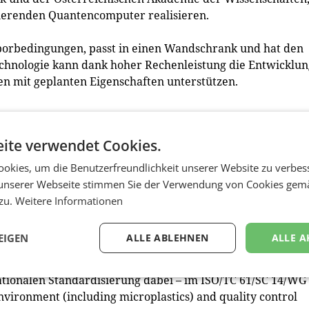
sierenden Quantencomputer realisieren.
borbedingungen, passt in einen Wandschrank und hat den
chnologie kann dank hoher Rechenleistung die Entwicklun
n mit geplanten Eigenschaften unterstützen.
ite verwendet Cookies.
bar. Die Lösungen des Wiener Unternehmens ermöglichen
kroplastik. Die Ergebnisse sind von hoher Qualität und
okies, um die Benutzerfreundlichkeit unserer Website zu verbes
 Zeitaufwand für die Datenanalyse wird dadurch von
unserer Webseite stimmen Sie der Verwendung von Cookies gem
 Purency GmbH schafft so die Basis, um Mikroplastik zu
 zu.
Weitere Informationen
EIGEN
ALLE ABLEHNEN
ALLE A
er die Gefahren für Gesundheit und Umwelt besser treffe
Qualitätskontrollen besser durchführen. Seit 2019 sind
tionalen Standardisierung dabei – im ISO/TC 61/SC 14/WG
environment (including microplastics) and quality control