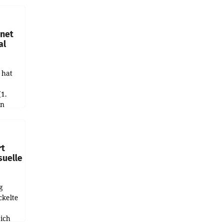
hnet
al
 hat
(1.
in
haftet.
leich
rt
suelle
g
ckelte
ich