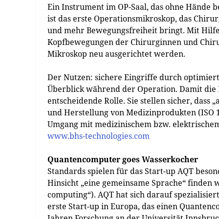
Ein Instrument im OP-Saal, das ohne Hände 
ist das erste Operationsmikroskop, das Chir
und mehr Bewegungsfreiheit bringt. Mit Hilf
Kopfbewegungen der Chirurginnen und Chiru
Mikroskop neu ausgerichtet werden.
Der Nutzen: sichere Eingriffe durch optimie
Überblick während der Operation. Damit die P
entscheidende Rolle. Sie stellen sicher, dass 
und Herstellung von Medizinprodukten (ISO 
Umgang mit medizinischem bzw. elektrische
www.bhs-technologies.com
Quantencomputer goes Wasserkocher
Standards spielen für das Start-up AQT beson
Hinsicht „eine gemeinsame Sprache“ finden w
computing“). AQT hat sich darauf spezialisier
erste Start-up in Europa, das einen Quantenc
Jahren Forschung an der Universität Innsbru