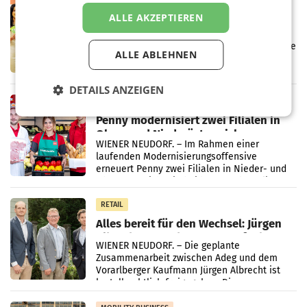
Eine Bühne für Zirkularität: ARA und
ALLE AKZEPTIEREN
Müller informieren am POS über
Kreislauffähigkeit
Über den gesamten August hinweg rücken die
ALLE ABLEHNEN
Altstoff Recycling Austria AG (ARA) und der
Handelskonzern Müller die Initiative
„Kreislauf-Helden“ in allen österreichischen
DETAILS ANZEIGEN
Müller-Filialen
RETAIL
Penny modernisiert zwei Filialen in
Ober- und Niederösterreich
WIENER NEUDORF. – Im Rahmen einer
laufenden Modernisierungsoffensive
erneuert Penny zwei Filialen in Nieder- und
Oberösterreich. Die beiden Standorte liegen
in Haag sowie im rund
RETAIL
Alles bereit für den Wechsel: Jürgen
Albrecht setzt ab 1.1.2027 auf Adeg
WIENER NEUDORF. – Die geplante
Zusammenarbeit zwischen Adeg und dem
Vorarlberger Kaufmann Jürgen Albrecht ist
kartellrechtlich freigegeben: Die
Bundeswettbewerbsbehörde und der