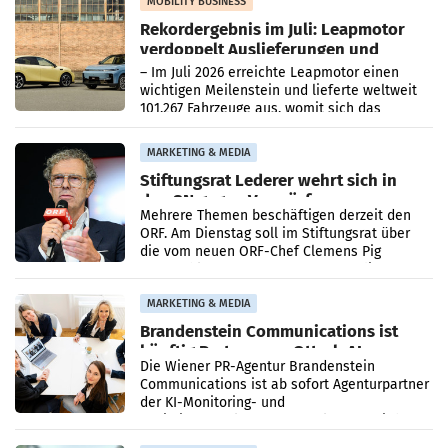
Bundeskartellanwalt
MOBILITY BUSINESS
Rekordergebnis im Juli: Leapmotor
verdoppelt Auslieferungen und
überschreitet die 100.000er-Marke
– Im Juli 2026 erreichte Leapmotor einen
wichtigen Meilenstein und lieferte weltweit
101.267 Fahrzeuge aus, womit sich das
Ergebnis gegenüber Juli 2025 mehr als
verdoppelte (+102
MARKETING & MEDIA
Stiftungsrat Lederer wehrt sich in
den SN gegen Vorwürfe
Mehrere Themen beschäftigen derzeit den
ORF. Am Dienstag soll im Stiftungsrat über
die vom neuen ORF-Chef Clemens Pig
vorgeschlagenen Besetzungen für die
Direktionen abgestimmt werden.
MARKETING & MEDIA
Brandenstein Communications ist
künftig Partner von OtterlyAI
Die Wiener PR-Agentur Brandenstein
Communications ist ab sofort Agenturpartner
der KI-Monitoring- und
Optimierungsplattform OtterlyAI. Damit baut
die Agentur ihr Leistungsportfolio