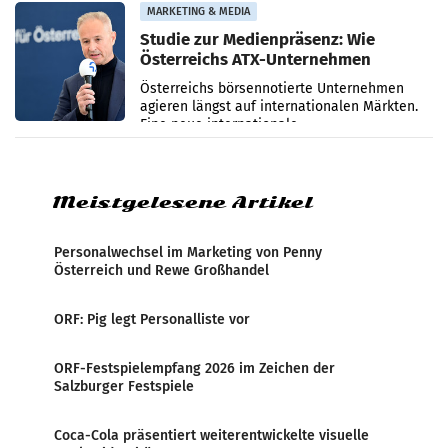
verzeichnete
MARKETING & MEDIA
Studie zur Medienpräsenz: Wie
Österreichs ATX-Unternehmen
international wahrgenommen
Österreichs börsennotierte Unternehmen
werden
agieren längst auf internationalen Märkten.
Eine neue internationale
Medienresonanzanalyse untersucht die
weltweite Berichterstattung über
Meistgelesene Artikel
Personalwechsel im Marketing von Penny
Österreich und Rewe Großhandel
ORF: Pig legt Personalliste vor
ORF-Festspielempfang 2026 im Zeichen der
Salzburger Festspiele
Coca-Cola präsentiert weiterentwickelte visuelle