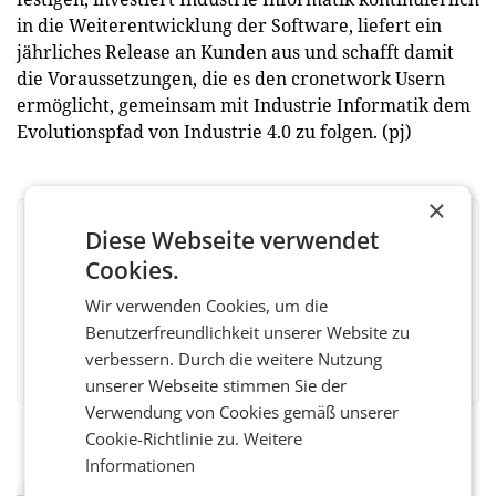
in die Weiterentwicklung der Software, liefert ein
jährliches Release an Kunden aus und schafft damit
die Voraussetzungen, die es den cronetwork Usern
ermöglicht, gemeinsam mit Industrie Informatik dem
Evolutionspfad von Industrie 4.0 zu folgen. (pj)
×
Diese Webseite verwendet
BEWERTEN SIE DIESEN ARTIKEL
Cookies.
Wir verwenden Cookies, um die
Benutzerfreundlichkeit unserer Website zu
Facebook
Twitter
Messenger
WhatsApp
LinkedIn
XING
Teilen
verbessern. Durch die weitere Nutzung
unserer Webseite stimmen Sie der
Verwendung von Cookies gemäß unserer
Cookie-Richtlinie zu.
Weitere
Informationen
RETAIL