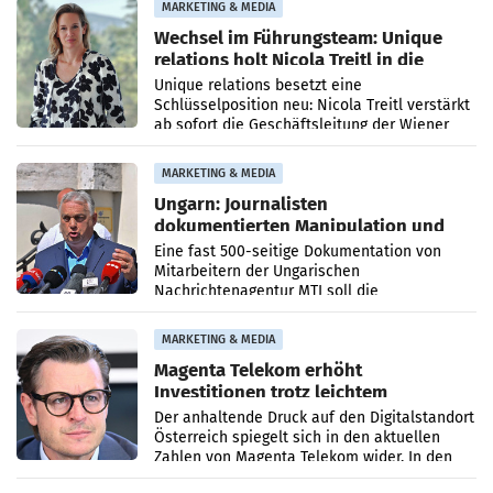
MARKETING & MEDIA
Wechsel im Führungsteam: Unique
relations holt Nicola Treitl in die
Geschäftsleitung
Unique relations besetzt eine
Schlüsselposition neu: Nicola Treitl verstärkt
ab sofort die Geschäftsleitung der Wiener
PR-Agentur an der Seite von Josef Kalina und
Anna Kalina-Mahr.
MARKETING & MEDIA
Ungarn: Journalisten
dokumentierten Manipulation und
Zensur
Eine fast 500-seitige Dokumentation von
Mitarbeitern der Ungarischen
Nachrichtenagentur MTI soll die
systematische Nachrichten-Manipulation und
Zensur bei der Agentur während der Zeit
MARKETING & MEDIA
Magenta Telekom erhöht
Investitionen trotz leichtem
Umsatzrückgang
Der anhaltende Druck auf den Digitalstandort
Österreich spiegelt sich in den aktuellen
Zahlen von Magenta Telekom wider. In den
ersten sechs Monaten des laufenden Jahres