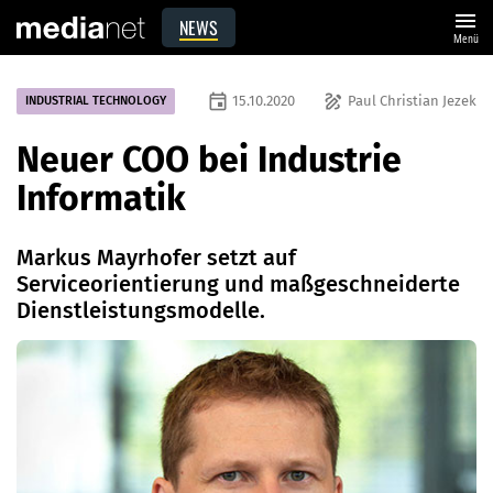
menu
NEWS
Menü
event
draw
15.10.2020
Paul Christian Jezek
INDUSTRIAL TECHNOLOGY
Neuer COO bei Industrie
Informatik
Markus Mayrhofer setzt auf
Serviceorientierung und maßgeschneiderte
Dienstleistungsmodelle.