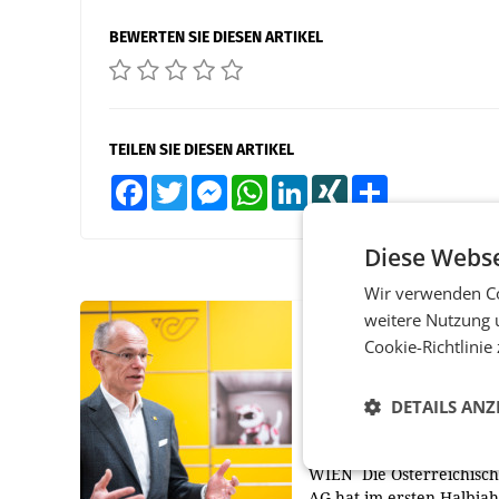
BEWERTEN SIE DIESEN ARTIKEL
TEILEN SIE DIESEN ARTIKEL
Facebook
Twitter
Messenger
WhatsApp
LinkedIn
XING
Teilen
Diese Webse
Wir verwenden Co
weitere Nutzung 
PRIMENEWS
Cookie-Richtlinie
Österreichische Post
Umsatzplus im erste
DETAILS ANZ
Halbjahr trotz schw
Briefgeschäft
WIEN Die Österreichisch
AG hat im ersten Halbja