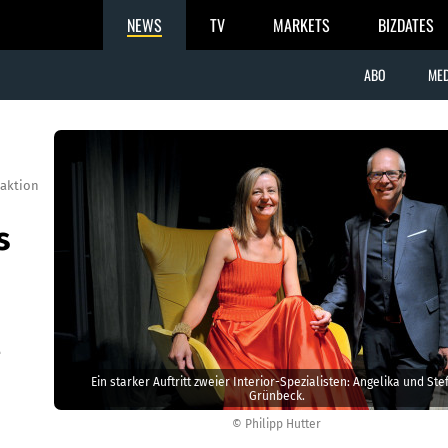
NEWS
TV
MARKETS
BIZDATES
ABO
MED
aktion
s
e
Ein starker Auftritt zweier Interior-Spezialisten: Angelika und Ste
Grünbeck.
© Philipp Hutter