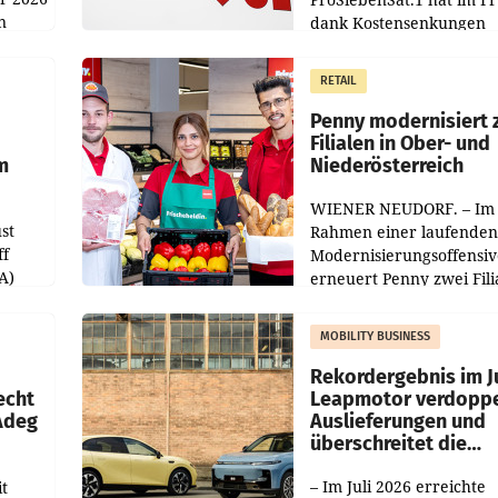
n
dank Kostensenkungen
operativ wieder Gewinn
m Plus
gemacht und die
RETAIL
er
Markterwartung deutlic
übertroffen.
Penny modernisiert 
Filialen in Ober- und
m
Niederösterreich
WIENER NEUDORF. – Im
st
Rahmen einer laufenden
ff
Modernisierungsoffensiv
A)
erneuert Penny zwei Fili
Nieder- und Oberösterre
slauf-
Die beiden Standorte lie
MOBILITY BUSINESS
Haag sowie im rund
ilialen
Rekordergebnis im Ju
echt
Leapmotor verdoppe
 Adeg
Auslieferungen und
überschreitet die
100.000er-Marke
– Im Juli 2026 erreichte
t