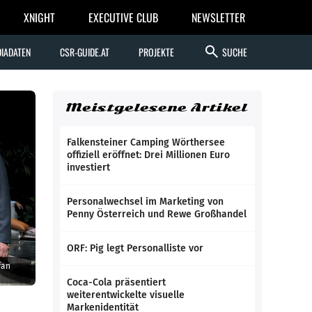
XNIGHT
EXECUTIVE CLUB
NEWSLETTER
search
IADATEN
CSR-GUIDE.AT
PROJEKTE
SUCHE
Meistgelesene Artikel
Falkensteiner Camping Wörthersee
offiziell eröffnet: Drei Millionen Euro
investiert
Personalwechsel im Marketing von
Penny Österreich und Rewe Großhandel
ORF: Pig legt Personalliste vor
fan
Coca-Cola präsentiert
weiterentwickelte visuelle
Markenidentität