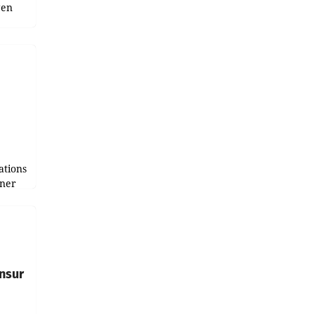
gen
uge
bnis
r als
tions
tner
e
tfolio
nsur