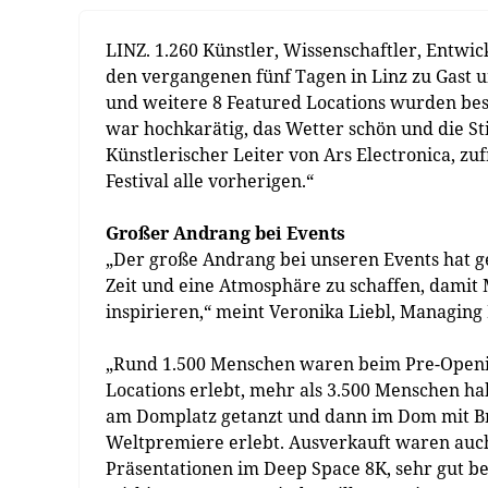
LINZ. 1.260 Künstler, Wissenschaftler, Entwi
den vergangenen fünf Tagen in Linz zu Gast un
und weitere 8 Featured Locations wurden be
war hochkarätig, das Wetter schön und die St
Künstlerischer Leiter von Ars Electronica, zu
Festival alle vorherigen.“
Großer Andrang bei Events
„Der große Andrang bei unseren Events hat g
Zeit und eine Atmosphäre zu schaffen, dami
inspirieren,“ meint Veronika Liebl, Managing D
„Rund 1.500 Menschen waren beim Pre-Openi
Locations erlebt, mehr als 3.500 Menschen hab
am Domplatz getanzt und dann im Dom mit B
Weltpremiere erlebt. Ausverkauft waren auch
Präsentationen im Deep Space 8K, sehr gut b