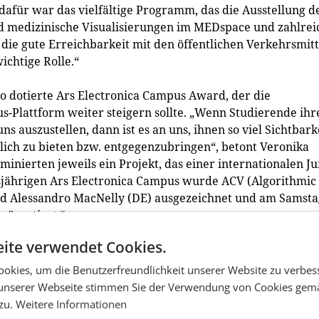
 dafür war das vielfältige Programm, das die Ausstellung d
und medizinische Visualisierungen im MEDspace und zahlrei
 die gute Erreichbarkeit mit den öffentlichen Verkehrsmit
ichtige Rolle.“
o dotierte Ars Electronica Campus Award, der die
us-Plattform weiter steigern sollte. „Wenn Studierende ihr
 auszustellen, dann ist es an uns, ihnen so viel Sichtbarke
ch zu bieten bzw. entgegenzubringen“, betont Veronika
minierten jeweils ein Projekt, das einer internationalen Ju
iesjährigen Ars Electronica Campus wurde ACV (Algorithmic
und Alessandro MacNelly (DE) ausgezeichnet und am Samsta
räsentiert.“
ite verwendet Cookies.
zusammen“
mit OTELO erstmals angeboten wurde, sollte junge Künstl
okies, um die Benutzerfreundlichkeit unserer Website zu verbes
ützen und motivieren. „Im Rahmen von create your world –
unserer Webseite stimmen Sie der Verwendung von Cookies gem
ca – arbeiten wir intensiv mit jungen Menschen zusammen, 
 zu.
Weitere Informationen
eben stehen: der Entscheidung, ob sie eine künstlerische