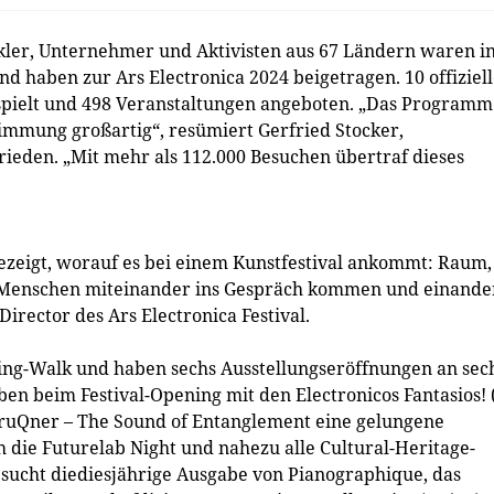
ckler, Unternehmer und Aktivisten aus 67 Ländern waren i
d haben zur Ars Electronica 2024 beigetragen. 10 offiziel
spielt und 498 Veranstaltungen angeboten. „Das Programm
immung großartig“, resümiert Gerfried Stocker,
frieden. „Mit mehr als 112.000 Besuchen übertraf dieses
ezeigt, worauf es bei einem Kunstfestival ankommt: Raum,
t Menschen miteinander ins Gespräch kommen und einande
irector des Ars Electronica Festival.
ng-Walk und haben sechs Ausstellungseröffnungen an sec
en beim Festival-Opening mit den Electronicos Fantasios! 
ruQner – The Sound of Entanglement eine gelungene
 die Futurelab Night und nahezu alle Cultural-Heritage-
esucht diediesjährige Ausgabe von Pianographique, das