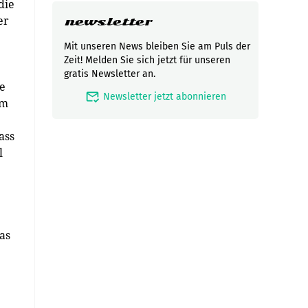
die
er
newsletter
Mit unseren News bleiben Sie am Puls der
Zeit! Melden Sie sich jetzt für unseren
gratis Newsletter an.
ie
mark_email_read
Newsletter jetzt abonnieren
um
ass
l
as