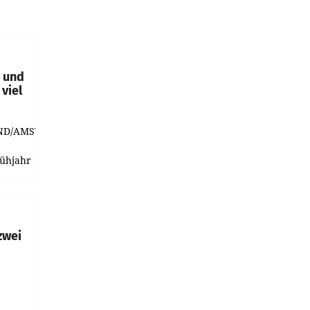
t und
viel
ND/AMSTERDAM.
rühjahr
h
zwei