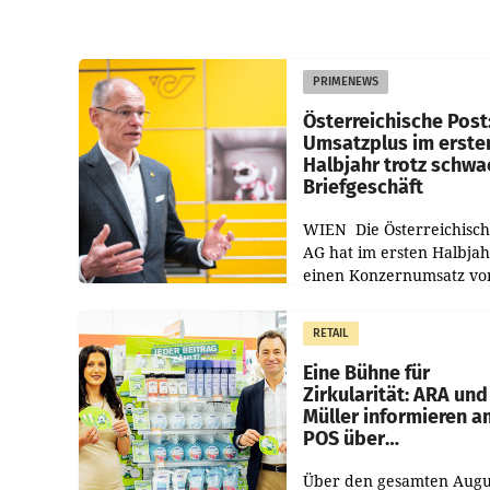
PRIMENEWS
Österreichische Post
Umsatzplus im erste
Halbjahr trotz schw
Briefgeschäft
WIEN Die Österreichisch
AG hat im ersten Halbja
einen Konzernumsatz vo
1.544,0 Mio. EUR
erwirtschaftet, was eine
RETAIL
von 3,8 Prozent gegenüb
dem Vergleichszeitraum
Eine Bühne für
Zirkularität: ARA und
Müller informieren a
POS über
Kreislauffähigkeit
Über den gesamten Augu