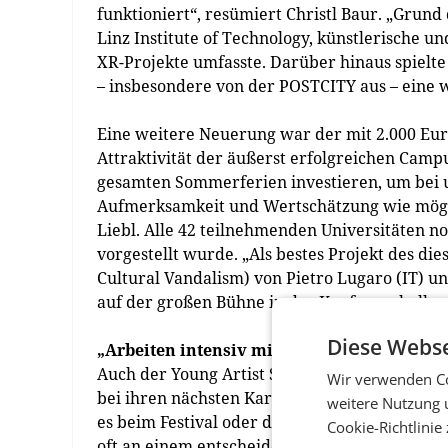
funktioniert“, resümiert Christl Baur. „Grund
Linz Institute of Technology, künstlerische 
XR-Projekte umfasste. Darüber hinaus spielte
– insbesondere von der POSTCITY aus – eine w
Eine weitere Neuerung war der mit 2.000 Eur
Attraktivität der äußerst erfolgreichen Camp
gesamten Sommerferien investieren, um bei uns
Aufmerksamkeit und Wertschätzung wie mögli
Liebl. Alle 42 teilnehmenden Universitäten no
vorgestellt wurde. „Als bestes Projekt des d
Cultural Vandalism) von Pietro Lugaro (IT) 
auf der großen Bühne in der Konferenzhalle p
Diese Webse
„Arbeiten intensiv mit jungen Menschen 
Auch der Young Artist Space, der gemeinsam 
Wir verwenden Co
bei ihren nächsten Karriereschritten unterst
weitere Nutzung 
es beim Festival oder dem Prix Ars Electroni
Cookie-Richtlinie
oft an einem entscheidenden Punkt in ihrem L