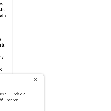
es
che
teln
e
it,
ry
g
×
ern
sern. Durch die
 sei
äß unserer
die