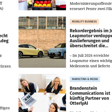
ff
Modernisierungsoffensiv
A)
erneuert Penny zwei Fili
Nieder- und Oberösterre
slauf-
Die beiden Standorte lie
MOBILITY BUSINESS
Haag sowie im rund
ilialen
Rekordergebnis im Ju
echt
Leapmotor verdoppe
 Adeg
Auslieferungen und
überschreitet die
100.000er-Marke
– Im Juli 2026 erreichte
t
Leapmotor einen wichti
Meilenstein und lieferte
Jürgen
weltweit 101.267 Fahrze
ich
aus, womit sich das Erge
MARKETING & MEDIA
gegenüber Juli 2025 meh
örde
verdoppelte (+102
walt
Brandenstein
Communications ist
künftig Partner von
OtterlyAI
ftigen