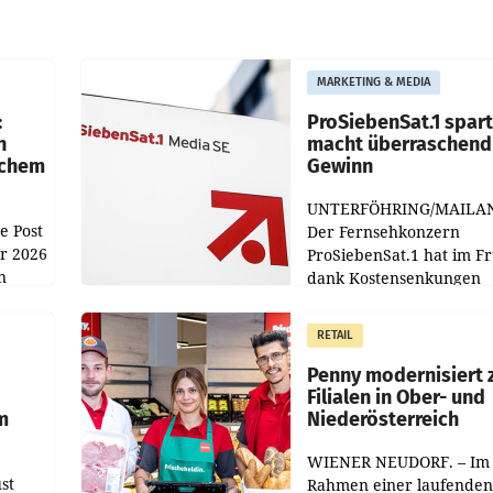
MARKETING & MEDIA
:
ProSiebenSat.1 spar
n
macht überraschend 
achem
Gewinn
UNTERFÖHRING/MAILA
e Post
Der Fernsehkonzern
hr 2026
ProSiebenSat.1 hat im F
n
dank Kostensenkungen
operativ wieder Gewinn
m Plus
gemacht und die
RETAIL
er
Markterwartung deutlic
übertroffen.
Penny modernisiert 
Filialen in Ober- und
m
Niederösterreich
WIENER NEUDORF. – Im
st
Rahmen einer laufenden