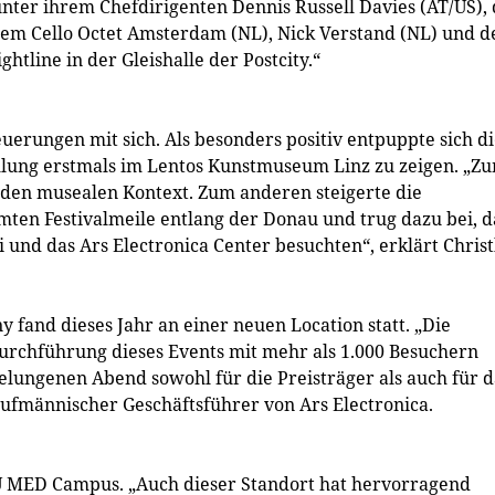
ter ihrem Chefdirigenten Dennis Russell Davies (AT/US), 
dem Cello Octet Amsterdam (NL), Nick Verstand (NL) und d
htline in der Gleishalle der Postcity.“
uerungen mit sich. Als besonders positiv entpuppte sich d
ellung erstmals im Lentos Kunstmuseum Linz zu zeigen. „Z
 den musealen Kontext. Zum anderen steigerte die
amten Festivalmeile entlang der Donau und trug dazu bei, d
und das Ars Electronica Center besuchten“, erklärt Christ
 fand dieses Jahr an einer neuen Location statt. „Die
Durchführung dieses Events mit mehr als 1.000 Besuchern
elungenen Abend sowohl für die Preisträger als auch für d
aufmännischer Geschäftsführer von Ars Electronica.
JKU MED Campus. „Auch dieser Standort hat hervorragend