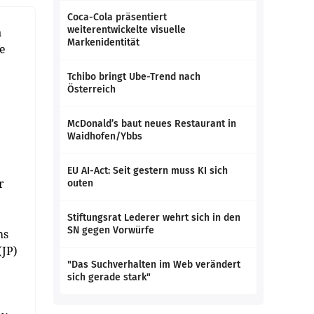
Coca-Cola präsentiert
weiterentwickelte visuelle
n
Markenidentität
le
Tchibo bringt Ube-Trend nach
Österreich
McDonald’s baut neues Restaurant in
Waidhofen/Ybbs
EU AI-Act: Seit gestern muss KI sich
r
outen
Stiftungsrat Lederer wehrt sich in den
SN gegen Vorwürfe
hs
(JP)
"Das Suchverhalten im Web verändert
sich gerade stark"