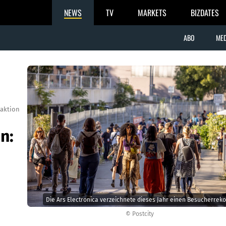
NEWS
TV
MARKETS
BIZDATES
ABO
MED
aktion
n:
Die Ars Electronica verzeichnete dieses Jahr einen Besucherreko
© Postcity