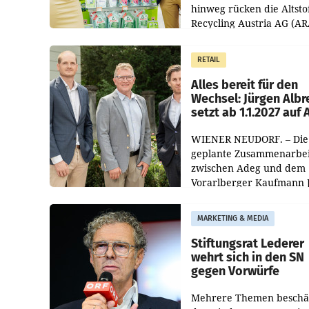
hinweg rücken die Altsto
Recycling Austria AG (AR
und der Handelskonzern
Müller die Initiative „Krei
RETAIL
Helden“ in allen
österreichischen Müller-F
Alles bereit für den
Wechsel: Jürgen Albr
setzt ab 1.1.2027 auf
WIENER NEUDORF. – Die
geplante Zusammenarbei
zwischen Adeg und dem
Vorarlberger Kaufmann 
Albrecht ist kartellrechtl
freigegeben: Die
MARKETING & MEDIA
Bundeswettbewerbsbeh
und der Bundeskartellan
Stiftungsrat Lederer
wehrt sich in den SN
gegen Vorwürfe
Mehrere Themen beschä