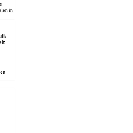
e
alen in
ich.
gen in
li:
lt
gen
uge
bnis
r als