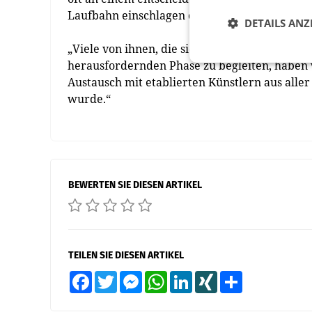
Laufbahn einschlagen oder nicht“, erklärt Ver
DETAILS ANZ
„Viele von ihnen, die sich für die Kunst entsch
herausfordernden Phase zu begleiten, haben 
Austausch mit etablierten Künstlern aus alle
wurde.“
BEWERTEN SIE DIESEN ARTIKEL
TEILEN SIE DIESEN ARTIKEL
Facebook
Twitter
Messenger
WhatsApp
LinkedIn
XING
Teilen