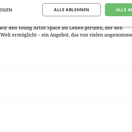
onika Liebl.
EIGEN
ALLE ABLEHNEN
ALLE A
eiden, fühlen sich allein gelassen. Um sie in dieser
wir den Young Artist Space ins Leben gerufen, der den
r Welt ermöglicht – ein Angebot, das von vielen angenomm