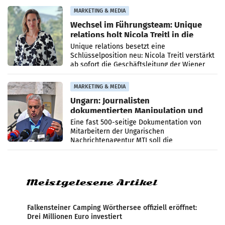
die Agentur ihr Leistungsportfolio
MARKETING & MEDIA
Wechsel im Führungsteam: Unique
relations holt Nicola Treitl in die
Geschäftsleitung
Unique relations besetzt eine
Schlüsselposition neu: Nicola Treitl verstärkt
ab sofort die Geschäftsleitung der Wiener
PR-Agentur an der Seite von Josef Kalina und
Anna Kalina-Mahr.
MARKETING & MEDIA
Ungarn: Journalisten
dokumentierten Manipulation und
Zensur
Eine fast 500-seitige Dokumentation von
Mitarbeitern der Ungarischen
Nachrichtenagentur MTI soll die
systematische Nachrichten-Manipulation und
Zensur bei der Agentur während der Zeit
Meistgelesene Artikel
Falkensteiner Camping Wörthersee offiziell eröffnet:
Drei Millionen Euro investiert