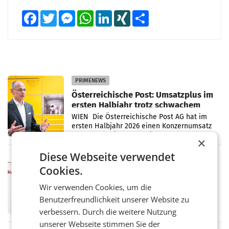
Facebook
Twitter
Messenger
WhatsApp
LinkedIn
XING
Teilen
PRIMENEWS
Österreichische Post: Umsatzplus im
ersten Halbjahr trotz schwachem
Briefgeschäft
WIEN Die Österreichische Post AG hat im
ersten Halbjahr 2026 einen Konzernumsatz
von 1.544,0 Mio. EUR erwirtschaftet, was
×
einem Plus von 3,8 Prozent gegenüber dem
Vergleichszeitraum
Diese Webseite verwendet
MARKETING & MEDIA
Cookies.
ProSiebenSat.1 spart und macht
überraschend viel Gewinn
Wir verwenden Cookies, um die
UNTERFÖHRING/MAILAND/AMSTERDAM. Der
Benutzerfreundlichkeit unserer Website zu
Fernsehkonzern ProSiebenSat.1 hat im
Frühjahr dank Kostensenkungen operativ
verbessern. Durch die weitere Nutzung
wieder Gewinn gemacht und die
unserer Webseite stimmen Sie der
Markterwartung deutlich übertroffen.