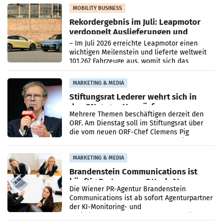
Bundeskartellanwalt
MOBILITY BUSINESS
Rekordergebnis im Juli: Leapmotor
verdoppelt Auslieferungen und
überschreitet die 100.000er-Marke
– Im Juli 2026 erreichte Leapmotor einen
wichtigen Meilenstein und lieferte weltweit
101.267 Fahrzeuge aus, womit sich das
Ergebnis gegenüber Juli 2025 mehr als
verdoppelte (+102
MARKETING & MEDIA
Stiftungsrat Lederer wehrt sich in
den SN gegen Vorwürfe
Mehrere Themen beschäftigen derzeit den
ORF. Am Dienstag soll im Stiftungsrat über
die vom neuen ORF-Chef Clemens Pig
vorgeschlagenen Besetzungen für die
Direktionen abgestimmt werden.
MARKETING & MEDIA
Brandenstein Communications ist
künftig Partner von OtterlyAI
Die Wiener PR-Agentur Brandenstein
Communications ist ab sofort Agenturpartner
der KI-Monitoring- und
Optimierungsplattform OtterlyAI. Damit baut