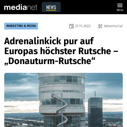
menu
NEWS
Menü
event
draw
27.11.2023
Advertorial
MARKETING & MEDIA
Adrenalinkick pur auf
Europas höchster Rutsche –
„Donauturm-Rutsche“