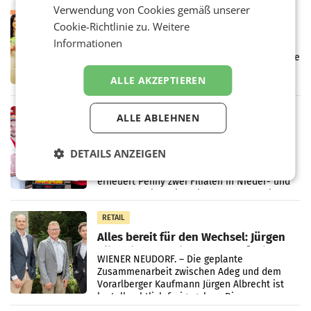
Verwendung von Cookies gemäß unserer
RETAIL
Cookie-Richtlinie zu.
Weitere
Eine Bühne für Zirkularität: ARA und
Müller informieren am POS über
Informationen
Kreislauffähigkeit
Über den gesamten August hinweg rücken die
Altstoff Recycling Austria AG (ARA) und der
ALLE AKZEPTIEREN
Handelskonzern Müller die Initiative
„Kreislauf-Helden“ in allen österreichischen
Müller-Filialen
RETAIL
ALLE ABLEHNEN
Penny modernisiert zwei Filialen in
Ober- und Niederösterreich
DETAILS ANZEIGEN
WIENER NEUDORF. – Im Rahmen einer
laufenden Modernisierungsoffensive
erneuert Penny zwei Filialen in Nieder- und
Oberösterreich. Die beiden Standorte liegen
in Haag sowie im rund
RETAIL
Alles bereit für den Wechsel: Jürgen
Albrecht setzt ab 1.1.2027 auf Adeg
WIENER NEUDORF. – Die geplante
Zusammenarbeit zwischen Adeg und dem
Vorarlberger Kaufmann Jürgen Albrecht ist
kartellrechtlich freigegeben: Die
Bundeswettbewerbsbehörde und der