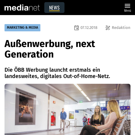
menu
NEWS
Menü
event
draw
07.12.2018
Redaktion
MARKETING & MEDIA
Außenwerbung, next
Generation
Die ÖBB Werbung launcht erstmals ein
landesweites, digitales Out-of-Home-Netz.