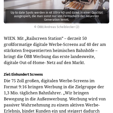
Up to date Spots werden in 4K Ultra HD und damit in einer Qualität
ausgespielt, die man sonst nur von Fernsehern der neuesten
Generation kennt.
© ÖBB/Andreas Scheiblecker (2)
WIEN. Mit „Railscreen Station” – derzeit 50
großformatige digitale Werbe-Screens auf 40 der am
stärksten frequentierten heimischen Bahnhöfe –
bringt die ÖBB Werbung das erste landesweite,
digitale Out-of-Home- Netz auf den Markt.
Ziel: Einhundert Screens
Die 75 Zoll großen, digitalen Werbe-Screens im
Format 9:16 bringen Werbung in die Zielgruppe der
1,3 Mio. täglichen Bahnfahrer. „Wir bringen
Bewegung in die Außenwerbung. Werbung wird von
passiver Wahrnehmung zu einem aktiven Werbe-
Erlebnis, bindet Kunden ein und steigert dadurch