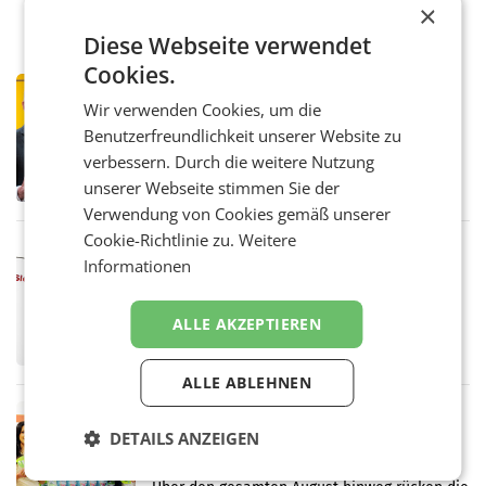
×
Diese Webseite verwendet
Cookies.
PRIMENEWS
Wir verwenden Cookies, um die
Österreichische Post: Umsatzplus im
ersten Halbjahr trotz schwachem
Benutzerfreundlichkeit unserer Website zu
Briefgeschäft
verbessern. Durch die weitere Nutzung
WIEN Die Österreichische Post AG hat im
ersten Halbjahr 2026 einen Konzernumsatz
unserer Webseite stimmen Sie der
von 1.544,0 Mio. EUR erwirtschaftet, was
Verwendung von Cookies gemäß unserer
einem Plus von 3,8 Prozent gegenüber dem
Cookie-Richtlinie zu.
Weitere
Vergleichszeitraum
MARKETING & MEDIA
Informationen
ProSiebenSat.1 spart und macht
überraschend viel Gewinn
UNTERFÖHRING/MAILAND/AMSTERDAM. Der
ALLE AKZEPTIEREN
Fernsehkonzern ProSiebenSat.1 hat im
Frühjahr dank Kostensenkungen operativ
wieder Gewinn gemacht und die
ALLE ABLEHNEN
Markterwartung deutlich übertroffen.
RETAIL
DETAILS ANZEIGEN
Eine Bühne für Zirkularität: ARA und
Müller informieren am POS über
Kreislauffähigkeit