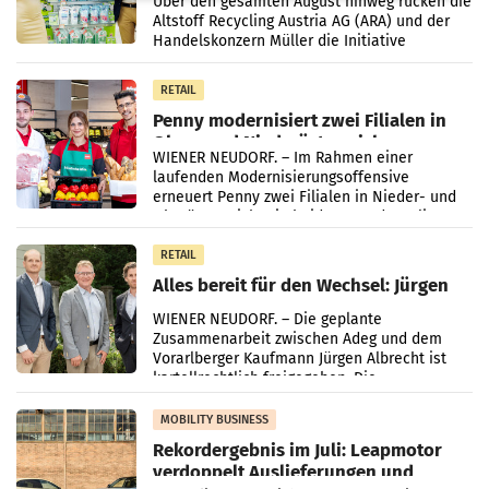
Über den gesamten August hinweg rücken die
Altstoff Recycling Austria AG (ARA) und der
Handelskonzern Müller die Initiative
„Kreislauf-Helden“ in allen österreichischen
Müller-Filialen
RETAIL
Penny modernisiert zwei Filialen in
Ober- und Niederösterreich
WIENER NEUDORF. – Im Rahmen einer
laufenden Modernisierungsoffensive
erneuert Penny zwei Filialen in Nieder- und
Oberösterreich. Die beiden Standorte liegen
in Haag sowie im rund
RETAIL
Alles bereit für den Wechsel: Jürgen
Albrecht setzt ab 1.1.2027 auf Adeg
WIENER NEUDORF. – Die geplante
Zusammenarbeit zwischen Adeg und dem
Vorarlberger Kaufmann Jürgen Albrecht ist
kartellrechtlich freigegeben: Die
Bundeswettbewerbsbehörde und der
Bundeskartellanwalt
MOBILITY BUSINESS
Rekordergebnis im Juli: Leapmotor
verdoppelt Auslieferungen und