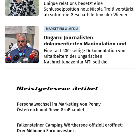
Geschäftsleitung
Unique relations besetzt eine
Schlüsselposition neu: Nicola Treitl verstärkt
ab sofort die Geschäftsleitung der Wiener
PR-Agentur an der Seite von Josef Kalina und
Anna Kalina-Mahr.
MARKETING & MEDIA
Ungarn: Journalisten
dokumentierten Manipulation und
Zensur
Eine fast 500-seitige Dokumentation von
Mitarbeitern der Ungarischen
Nachrichtenagentur MTI soll die
systematische Nachrichten-Manipulation und
Zensur bei der Agentur während der Zeit
Meistgelesene Artikel
Personalwechsel im Marketing von Penny
Österreich und Rewe Großhandel
Falkensteiner Camping Wörthersee offiziell eröffnet:
Drei Millionen Euro investiert