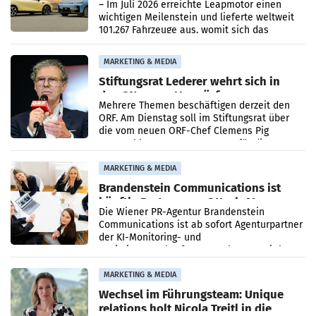
überschreitet die 100.000er-Marke
– Im Juli 2026 erreichte Leapmotor einen
wichtigen Meilenstein und lieferte weltweit
101.267 Fahrzeuge aus, womit sich das
Ergebnis gegenüber Juli 2025 mehr als
verdoppelte (+102
MARKETING & MEDIA
Stiftungsrat Lederer wehrt sich in
den SN gegen Vorwürfe
Mehrere Themen beschäftigen derzeit den
ORF. Am Dienstag soll im Stiftungsrat über
die vom neuen ORF-Chef Clemens Pig
vorgeschlagenen Besetzungen für die
Direktionen abgestimmt werden.
MARKETING & MEDIA
Brandenstein Communications ist
künftig Partner von OtterlyAI
Die Wiener PR-Agentur Brandenstein
Communications ist ab sofort Agenturpartner
der KI-Monitoring- und
Optimierungsplattform OtterlyAI. Damit baut
die Agentur ihr Leistungsportfolio
MARKETING & MEDIA
Wechsel im Führungsteam: Unique
relations holt Nicola Treitl in die