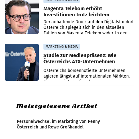
Magenta Telekom erhöht
Investitionen trotz leichtem
Umsatzrückgang
Der anhaltende Druck auf den Digitalstandort
Österreich spiegelt sich in den aktuellen
Zahlen von Magenta Telekom wider. In den
ersten sechs Monaten des laufenden Jahres
verzeichnete
MARKETING & MEDIA
Studie zur Medienpräsenz: Wie
Österreichs ATX-Unternehmen
international wahrgenommen
Österreichs börsennotierte Unternehmen
werden
agieren längst auf internationalen Märkten.
Eine neue internationale
Medienresonanzanalyse untersucht die
weltweite Berichterstattung über
Meistgelesene Artikel
Personalwechsel im Marketing von Penny
Österreich und Rewe Großhandel