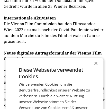
Mariahilf mit 6,1% und der Donaustadt mit 5,3%.
Gedreht wurde in allen 23 Wiener Bezirken.
Internationale Aktivitäten
Die Vienna Film Commission hat den Filmstandort
Wien 2022 erstmals nach der Covid-Pandemie wieder
auf dem Marché du Film des Filmfestivals in Cannes
präsentiert.
Neues digitales Antragsformular der Vienna Film
Commission
×
Diese Webseite verwendet
Anträge für Drehgenehmigungen im
Cookies.
Zuständigkeitsbereich der Wiener Stadtverwaltung
müssen grundsätzlich über die Vienna Film
Wir verwenden Cookies, um die
Commission gestellt werden. 2022 hat die Vienna Film
Benutzerfreundlichkeit unserer Website zu
Commission eine neue digitale Applikation entwickeln
verbessern. Durch die weitere Nutzung
lassen, mit dem der Antragsprozess neuesten digitalen
unserer Webseite stimmen Sie der
Standards entspricht. Das neue digitale
Verwendung von Cookies gemäß unserer