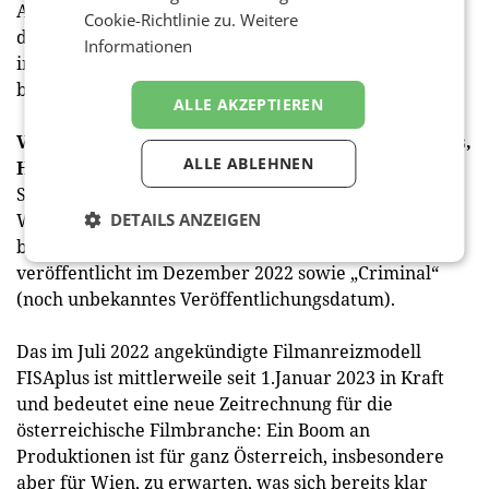
Antragsformular vereinfacht den Antragsprozess für
Cookie-Richtlinie zu.
Weitere
die Antragstellerinnen und Antragsteller, für die
Informationen
internen Bearbeitung, aber auch für die
bearbeitenden Dienststellen des Magistrats.
ALLE AKZEPTIEREN
Vienna Film Incentive, Filmanreizmodell FISAplus,
ALLE ABLEHNEN
HQ7 Studios
Seit März 2022 ist das Vienna Film Incentive des
DETAILS ANZEIGEN
WienTourismus in Kraft. Zwei Netflix-Serien konnten
bislang von der Förderung profitieren: „The Recruit“,
veröffentlicht im Dezember 2022 sowie „Criminal“
(noch unbekanntes Veröffentlichungsdatum).
Das im Juli 2022 angekündigte Filmanreizmodell
FISAplus ist mittlerweile seit 1.Januar 2023 in Kraft
und bedeutet eine neue Zeitrechnung für die
österreichische Filmbranche: Ein Boom an
Produktionen ist für ganz Österreich, insbesondere
aber für Wien, zu erwarten, was sich bereits klar