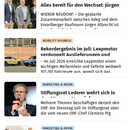
Alles bereit für den Wechsel: Jürgen
Albrecht setzt ab 1.1.2027 auf Adeg
WIENER NEUDORF. – Die geplante
Zusammenarbeit zwischen Adeg und dem
Vorarlberger Kaufmann Jürgen Albrecht ist
kartellrechtlich freigegeben: Die
Bundeswettbewerbsbehörde und der
Bundeskartellanwalt
MOBILITY BUSINESS
Rekordergebnis im Juli: Leapmotor
verdoppelt Auslieferungen und
überschreitet die 100.000er-Marke
– Im Juli 2026 erreichte Leapmotor einen
wichtigen Meilenstein und lieferte weltweit
101.267 Fahrzeuge aus, womit sich das
Ergebnis gegenüber Juli 2025 mehr als
verdoppelte (+102
MARKETING & MEDIA
Stiftungsrat Lederer wehrt sich in
den SN gegen Vorwürfe
Mehrere Themen beschäftigen derzeit den
ORF. Am Dienstag soll im Stiftungsrat über
die vom neuen ORF-Chef Clemens Pig
vorgeschlagenen Besetzungen für die
Direktionen abgestimmt werden.
MARKETING & MEDIA