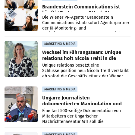
Brandenstein Communications ist
künftig Partner von OtterlyAI
Die Wiener PR-Agentur Brandenstein
Communications ist ab sofort Agenturpartner
der KI-Monitoring- und
Optimierungsplattform OtterlyAI. Damit baut
die Agentur ihr Leistungsportfolio
MARKETING & MEDIA
Wechsel im Führungsteam: Unique
relations holt Nicola Treitl in die
Geschäftsleitung
Unique relations besetzt eine
Schlüsselposition neu: Nicola Treitl verstärkt
ab sofort die Geschäftsleitung der Wiener
PR-Agentur an der Seite von Josef Kalina und
Anna Kalina-Mahr.
MARKETING & MEDIA
Ungarn: Journalisten
dokumentierten Manipulation und
Zensur
Eine fast 500-seitige Dokumentation von
Mitarbeitern der Ungarischen
Nachrichtenagentur MTI soll die
systematische Nachrichten-Manipulation und
Zensur bei der Agentur während der Zeit
MARKETING & MEDIA