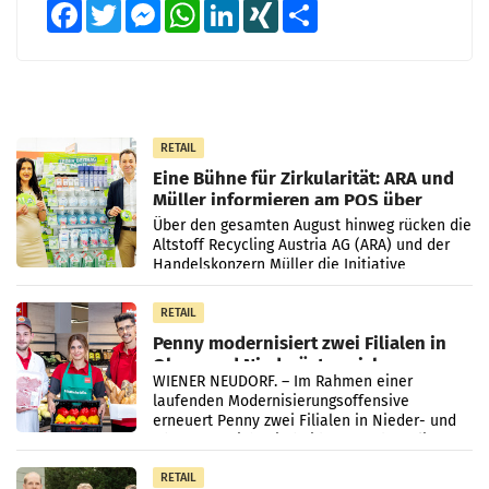
Facebook
Twitter
Messenger
WhatsApp
LinkedIn
XING
Teilen
RETAIL
Eine Bühne für Zirkularität: ARA und
Müller informieren am POS über
Kreislauffähigkeit
Über den gesamten August hinweg rücken die
Altstoff Recycling Austria AG (ARA) und der
Handelskonzern Müller die Initiative
„Kreislauf-Helden“ in allen österreichischen
Müller-Filialen
RETAIL
Penny modernisiert zwei Filialen in
Ober- und Niederösterreich
WIENER NEUDORF. – Im Rahmen einer
laufenden Modernisierungsoffensive
erneuert Penny zwei Filialen in Nieder- und
Oberösterreich. Die beiden Standorte liegen
in Haag sowie im rund
RETAIL