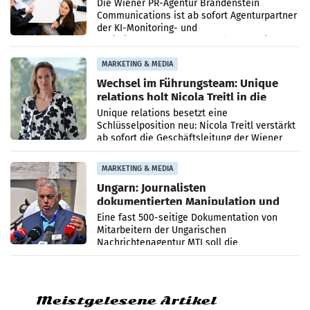
Die Wiener PR-Agentur Brandenstein
Communications ist ab sofort Agenturpartner
der KI-Monitoring- und
Optimierungsplattform OtterlyAI. Damit baut
die Agentur ihr Leistungsportfolio
MARKETING & MEDIA
Wechsel im Führungsteam: Unique
relations holt Nicola Treitl in die
Geschäftsleitung
Unique relations besetzt eine
Schlüsselposition neu: Nicola Treitl verstärkt
ab sofort die Geschäftsleitung der Wiener
PR-Agentur an der Seite von Josef Kalina und
Anna Kalina-Mahr.
MARKETING & MEDIA
Ungarn: Journalisten
dokumentierten Manipulation und
Zensur
Eine fast 500-seitige Dokumentation von
Mitarbeitern der Ungarischen
Nachrichtenagentur MTI soll die
systematische Nachrichten-Manipulation und
Zensur bei der Agentur während der Zeit
Meistgelesene Artikel