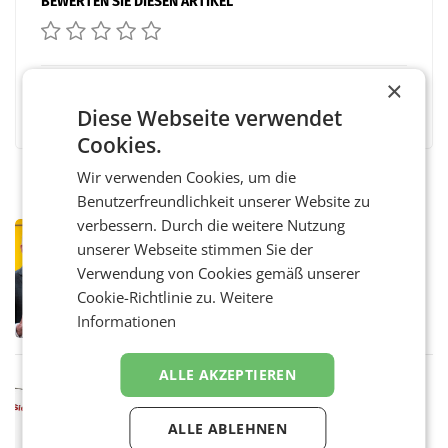
BEWERTEN SIE DIESEN ARTIKEL
×
Facebook
Twitter
Messenger
WhatsApp
LinkedIn
XING
Teilen
Diese Webseite verwendet
Cookies.
Wir verwenden Cookies, um die
Benutzerfreundlichkeit unserer Website zu
verbessern. Durch die weitere Nutzung
PRIMENEWS
unserer Webseite stimmen Sie der
Österreichische Post: Umsatzplus im
Verwendung von Cookies gemäß unserer
ersten Halbjahr trotz schwachem
Briefgeschäft
Cookie-Richtlinie zu.
Weitere
WIEN Die Österreichische Post AG hat im
ersten Halbjahr 2026 einen Konzernumsatz
Informationen
von 1.544,0 Mio. EUR erwirtschaftet, was
einem Plus von 3,8 Prozent gegenüber dem
Vergleichszeitraum
ALLE AKZEPTIEREN
MARKETING & MEDIA
ProSiebenSat.1 spart und macht
überraschend viel Gewinn
ALLE ABLEHNEN
UNTERFÖHRING/MAILAND/AMSTERDAM. Der