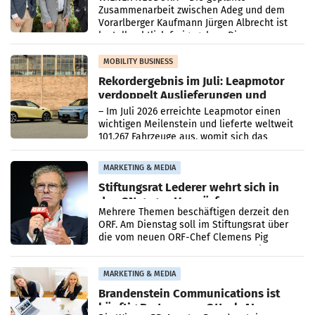
Zusammenarbeit zwischen Adeg und dem
Vorarlberger Kaufmann Jürgen Albrecht ist
kartellrechtlich freigegeben: Die
Bundeswettbewerbsbehörde und der
Bundeskartellanwalt
MOBILITY BUSINESS
Rekordergebnis im Juli: Leapmotor
verdoppelt Auslieferungen und
überschreitet die 100.000er-Marke
– Im Juli 2026 erreichte Leapmotor einen
wichtigen Meilenstein und lieferte weltweit
101.267 Fahrzeuge aus, womit sich das
Ergebnis gegenüber Juli 2025 mehr als
verdoppelte (+102
MARKETING & MEDIA
Stiftungsrat Lederer wehrt sich in
den SN gegen Vorwürfe
Mehrere Themen beschäftigen derzeit den
ORF. Am Dienstag soll im Stiftungsrat über
die vom neuen ORF-Chef Clemens Pig
vorgeschlagenen Besetzungen für die
Direktionen abgestimmt werden.
MARKETING & MEDIA
Brandenstein Communications ist
künftig Partner von OtterlyAI