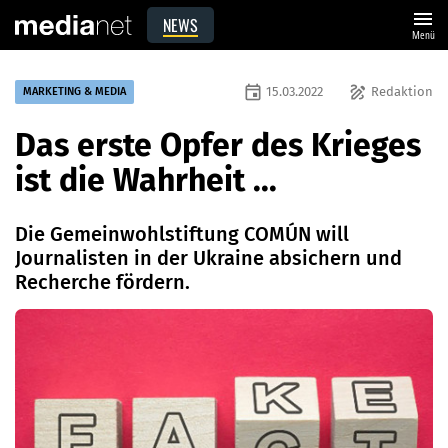
menu
NEWS
Menü
event
draw
15.03.2022
Redaktion
MARKETING & MEDIA
Das erste Opfer des Krieges
ist die Wahrheit ...
Die Gemeinwohlstiftung COMÚN will
Journalisten in der Ukraine absichern und
Recherche fördern.