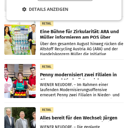
Fernsehkonzern ProSiebenSat.1 hat im
Frühjahr dank Kostensenkungen operativ
DETAILS ANZEIGEN
wieder Gewinn gemacht und die
Markterwartung deutlich übertroffen.
RETAIL
Eine Bühne für Zirkularität: ARA und
Müller informieren am POS über
Kreislauffähigkeit
Über den gesamten August hinweg rücken die
Altstoff Recycling Austria AG (ARA) und der
Handelskonzern Müller die Initiative
„Kreislauf-Helden“ in allen österreichischen
Müller-Filialen
RETAIL
Penny modernisiert zwei Filialen in
Ober- und Niederösterreich
WIENER NEUDORF. – Im Rahmen einer
laufenden Modernisierungsoffensive
erneuert Penny zwei Filialen in Nieder- und
Oberösterreich. Die beiden Standorte liegen
in Haag sowie im rund
RETAIL
Alles bereit für den Wechsel: Jürgen
Albrecht setzt ab 1.1.2027 auf Adeg
WIENER NEUDORF. – Die geplante