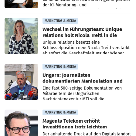
der KI-Monitoring- und
Optimierungsplattform OtterlyAI. Damit baut
die Agentur ihr Leistungsportfolio
MARKETING & MEDIA
Wechsel im Führungsteam: Unique
relations holt Nicola Treitl in die
Geschäftsleitung
Unique relations besetzt eine
Schlüsselposition neu: Nicola Treitl verstärkt
ab sofort die Geschäftsleitung der Wiener
PR-Agentur an der Seite von Josef Kalina und
Anna Kalina-Mahr.
MARKETING & MEDIA
Ungarn: Journalisten
dokumentierten Manipulation und
Zensur
Eine fast 500-seitige Dokumentation von
Mitarbeitern der Ungarischen
Nachrichtenagentur MTI soll die
systematische Nachrichten-Manipulation und
Zensur bei der Agentur während der Zeit
MARKETING & MEDIA
Magenta Telekom erhöht
Investitionen trotz leichtem
Umsatzrückgang
Der anhaltende Druck auf den Digitalstandort