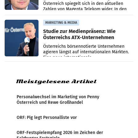
Österreich spiegelt sich in den aktuellen
Zahlen von Magenta Telekom wider. In den
ersten sechs Monaten des laufenden Jahres
verzeichnete
MARKETING & MEDIA
Studie zur Medienpräsenz: Wie
Österreichs ATX-Unternehmen
international wahrgenommen
Österreichs börsennotierte Unternehmen
werden
agieren längst auf internationalen Märkten.
Eine neue internationale
Medienresonanzanalyse untersucht die
weltweite Berichterstattung über
Meistgelesene Artikel
Personalwechsel im Marketing von Penny
Österreich und Rewe Großhandel
ORF: Pig legt Personalliste vor
ORF-Festspielempfang 2026 im Zeichen der