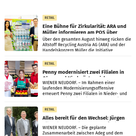
RETAIL
Eine Bühne für Zirkularität: ARA und
Müller informieren am POS über
Kreislauffähigkeit
Über den gesamten August hinweg rücken die
Altstoff Recycling Austria AG (ARA) und der
Handelskonzern Müller die Initiative
„Kreislauf-Helden“ in allen österreichischen
Müller-Filialen
RETAIL
Penny modernisiert zwei Filialen in
Ober- und Niederösterreich
WIENER NEUDORF. – Im Rahmen einer
laufenden Modernisierungsoffensive
erneuert Penny zwei Filialen in Nieder- und
Oberösterreich. Die beiden Standorte liegen
in Haag sowie im rund
RETAIL
Alles bereit für den Wechsel: Jürgen
Albrecht setzt ab 1.1.2027 auf Adeg
WIENER NEUDORF. – Die geplante
Zusammenarbeit zwischen Adeg und dem