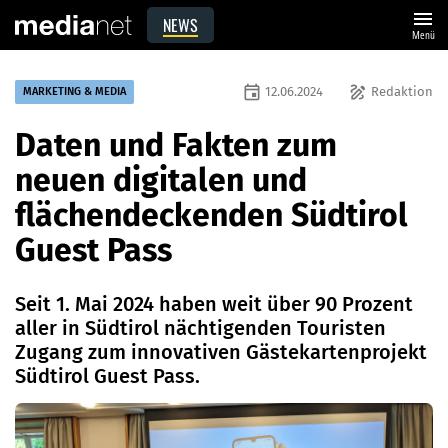
menu
NEWS
Menü
event
draw
12.06.2024
Redaktion
MARKETING & MEDIA
Daten und Fakten zum
neuen digitalen und
flächendeckenden Südtirol
Guest Pass
Seit 1. Mai 2024 haben weit über 90 Prozent
aller in Südtirol nächtigenden Touristen
Zugang zum innovativen Gästekartenprojekt
Südtirol Guest Pass.