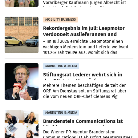
Vorarlberger Kaufmann Jürgen Albrecht ist
kartellrechtlich freigegeben: Die
Bundeswettbewerbsbehörde und der
Bundeskartellanwalt
MOBILITY BUSINESS
Rekordergebnis im Juli: Leapmotor
verdoppelt Auslieferungen und
überschreitet die 100.000er-Marke
– Im Juli 2026 erreichte Leapmotor einen
wichtigen Meilenstein und lieferte weltweit
101.267 Fahrzeuge aus, womit sich das
Ergebnis gegenüber Juli 2025 mehr als
verdoppelte (+102
MARKETING & MEDIA
Stiftungsrat Lederer wehrt sich in
den SN gegen Vorwürfe
Mehrere Themen beschäftigen derzeit den
ORF. Am Dienstag soll im Stiftungsrat über
die vom neuen ORF-Chef Clemens Pig
vorgeschlagenen Besetzungen für die
Direktionen abgestimmt werden.
MARKETING & MEDIA
Brandenstein Communications ist
künftig Partner von OtterlyAI
Die Wiener PR-Agentur Brandenstein
Communications ist ab sofort Agenturpartner