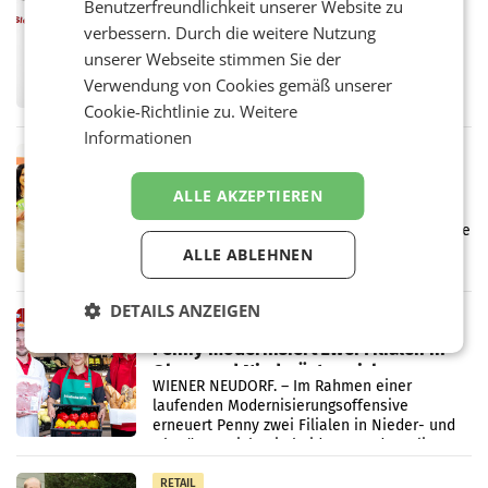
Benutzerfreundlichkeit unserer Website zu
ProSiebenSat.1 spart und macht
verbessern. Durch die weitere Nutzung
überraschend viel Gewinn
unserer Webseite stimmen Sie der
UNTERFÖHRING/MAILAND/AMSTERDAM. Der
Fernsehkonzern ProSiebenSat.1 hat im
Verwendung von Cookies gemäß unserer
Frühjahr dank Kostensenkungen operativ
Cookie-Richtlinie zu.
Weitere
wieder Gewinn gemacht und die
Informationen
Markterwartung deutlich übertroffen.
RETAIL
Eine Bühne für Zirkularität: ARA und
ALLE AKZEPTIEREN
Müller informieren am POS über
Kreislauffähigkeit
Über den gesamten August hinweg rücken die
Altstoff Recycling Austria AG (ARA) und der
ALLE ABLEHNEN
Handelskonzern Müller die Initiative
„Kreislauf-Helden“ in allen österreichischen
DETAILS ANZEIGEN
Müller-Filialen
RETAIL
Penny modernisiert zwei Filialen in
Ober- und Niederösterreich
WIENER NEUDORF. – Im Rahmen einer
laufenden Modernisierungsoffensive
erneuert Penny zwei Filialen in Nieder- und
Oberösterreich. Die beiden Standorte liegen
in Haag sowie im rund
RETAIL