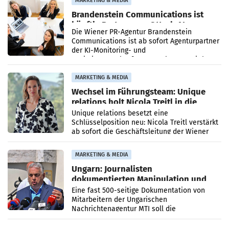
MARKETING & MEDIA
Brandenstein Communications ist
künftig Partner von OtterlyAI
Die Wiener PR-Agentur Brandenstein
Communications ist ab sofort Agenturpartner
der KI-Monitoring- und
Optimierungsplattform OtterlyAI. Damit baut
die Agentur ihr Leistungsportfolio
MARKETING & MEDIA
Wechsel im Führungsteam: Unique
relations holt Nicola Treitl in die
Geschäftsleitung
Unique relations besetzt eine
Schlüsselposition neu: Nicola Treitl verstärkt
ab sofort die Geschäftsleitung der Wiener
PR-Agentur an der Seite von Josef Kalina und
Anna Kalina-Mahr.
MARKETING & MEDIA
Ungarn: Journalisten
dokumentierten Manipulation und
Zensur
Eine fast 500-seitige Dokumentation von
Mitarbeitern der Ungarischen
Nachrichtenagentur MTI soll die
systematische Nachrichten-Manipulation und
Zensur bei der Agentur während der Zeit