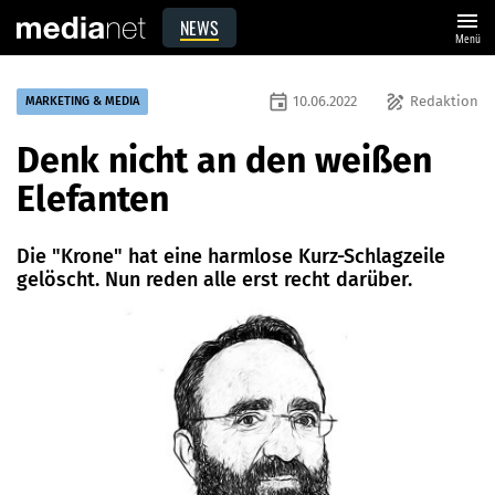
menu
NEWS
Menü
event
draw
10.06.2022
Redaktion
MARKETING & MEDIA
Denk nicht an den weißen
Elefanten
Die "Krone" hat eine harmlose Kurz-Schlagzeile
gelöscht. Nun reden alle erst recht darüber.