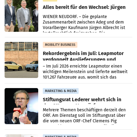
Alles bereit für den Wechsel: Jürgen
Albrecht setzt ab 1.1.2027 auf Adeg
WIENER NEUDORF. – Die geplante
Zusammenarbeit zwischen Adeg und dem
Vorarlberger Kaufmann Jürgen Albrecht ist
kartellrechtlich freigegeben: Die
Bundeswettbewerbsbehörde und der
Bundeskartellanwalt
MOBILITY BUSINESS
Rekordergebnis im Juli: Leapmotor
verdoppelt Auslieferungen und
überschreitet die 100.000er-Marke
– Im Juli 2026 erreichte Leapmotor einen
wichtigen Meilenstein und lieferte weltweit
101.267 Fahrzeuge aus, womit sich das
Ergebnis gegenüber Juli 2025 mehr als
verdoppelte (+102
MARKETING & MEDIA
Stiftungsrat Lederer wehrt sich in
den SN gegen Vorwürfe
Mehrere Themen beschäftigen derzeit den
ORF. Am Dienstag soll im Stiftungsrat über
die vom neuen ORF-Chef Clemens Pig
vorgeschlagenen Besetzungen für die
Direktionen abgestimmt werden.