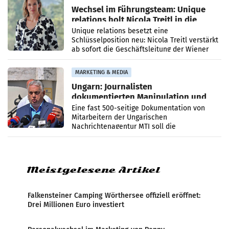
Wechsel im Führungsteam: Unique
relations holt Nicola Treitl in die
Geschäftsleitung
Unique relations besetzt eine
Schlüsselposition neu: Nicola Treitl verstärkt
ab sofort die Geschäftsleitung der Wiener
PR-Agentur an der Seite von Josef Kalina und
Anna Kalina-Mahr.
MARKETING & MEDIA
Ungarn: Journalisten
dokumentierten Manipulation und
Zensur
Eine fast 500-seitige Dokumentation von
Mitarbeitern der Ungarischen
Nachrichtenagentur MTI soll die
systematische Nachrichten-Manipulation und
Zensur bei der Agentur während der Zeit
Meistgelesene Artikel
Falkensteiner Camping Wörthersee offiziell eröffnet:
Drei Millionen Euro investiert