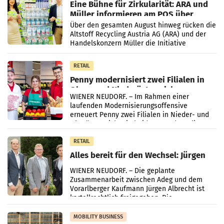
Eine Bühne für Zirkularität: ARA und
Müller informieren am POS über
Kreislauffähigkeit
Über den gesamten August hinweg rücken die
Altstoff Recycling Austria AG (ARA) und der
Handelskonzern Müller die Initiative
„Kreislauf-Helden“ in allen österreichischen
Müller-Filialen
RETAIL
Penny modernisiert zwei Filialen in
Ober- und Niederösterreich
WIENER NEUDORF. – Im Rahmen einer
laufenden Modernisierungsoffensive
erneuert Penny zwei Filialen in Nieder- und
Oberösterreich. Die beiden Standorte liegen
in Haag sowie im rund
RETAIL
Alles bereit für den Wechsel: Jürgen
Albrecht setzt ab 1.1.2027 auf Adeg
WIENER NEUDORF. – Die geplante
Zusammenarbeit zwischen Adeg und dem
Vorarlberger Kaufmann Jürgen Albrecht ist
kartellrechtlich freigegeben: Die
Bundeswettbewerbsbehörde und der
Bundeskartellanwalt
MOBILITY BUSINESS