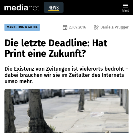
menu
NEWS
Menü
event
draw
23.09.2016
Daniela Prugger
MARKETING & MEDIA
Die letzte Deadline: Hat
Print eine Zukunft?
Die Existenz von Zeitungen ist vielerorts bedroht –
dabei brauchen wir sie im Zeitalter des Internets
umso mehr.