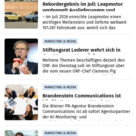
Rekordergebnis im Juli: Leapmotor
verdoppelt Auslieferungen und
überschreitet die 100.000er-Marke
– Im Juli 2026 erreichte Leapmotor einen
wichtigen Meilenstein und lieferte weltweit
101.267 Fahrzeuge aus, womit sich das
Ergebnis gegenüber Juli 2025 mehr als
verdoppelte (+102
MARKETING & MEDIA
Stiftungsrat Lederer wehrt sich in
den SN gegen Vorwürfe
Mehrere Themen beschäftigen derzeit den
ORF. Am Dienstag soll im Stiftungsrat über
die vom neuen ORF-Chef Clemens Pig
vorgeschlagenen Besetzungen für die
Direktionen abgestimmt werden.
MARKETING & MEDIA
Brandenstein Communications ist
künftig Partner von OtterlyAI
Die Wiener PR-Agentur Brandenstein
Communications ist ab sofort Agenturpartner
der KI-Monitoring- und
Optimierungsplattform OtterlyAI. Damit baut
die Agentur ihr Leistungsportfolio
MARKETING & MEDIA