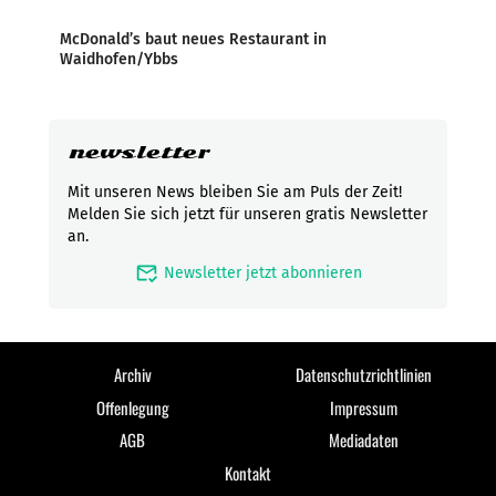
McDonald’s baut neues Restaurant in
Waidhofen/Ybbs
newsletter
Mit unseren News bleiben Sie am Puls der Zeit!
Melden Sie sich jetzt für unseren gratis Newsletter
an.
mark_email_read
Newsletter jetzt abonnieren
Archiv
Datenschutzrichtlinien
Offenlegung
Impressum
AGB
Mediadaten
Kontakt