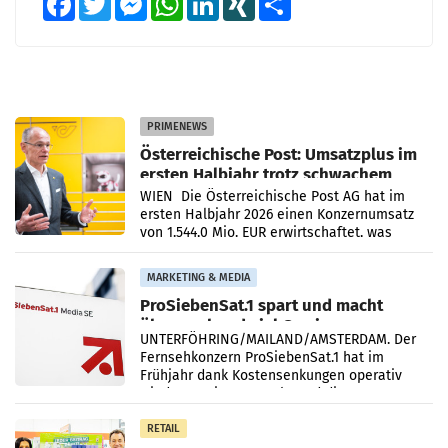
PRIMENEWS
Österreichische Post: Umsatzplus im
ersten Halbjahr trotz schwachem
Briefgeschäft
WIEN Die Österreichische Post AG hat im
ersten Halbjahr 2026 einen Konzernumsatz
von 1.544,0 Mio. EUR erwirtschaftet, was
einem Plus von 3,8 Prozent gegenüber dem
Vergleichszeitraum
MARKETING & MEDIA
ProSiebenSat.1 spart und macht
überraschend viel Gewinn
UNTERFÖHRING/MAILAND/AMSTERDAM. Der
Fernsehkonzern ProSiebenSat.1 hat im
Frühjahr dank Kostensenkungen operativ
wieder Gewinn gemacht und die
Markterwartung deutlich übertroffen.
RETAIL