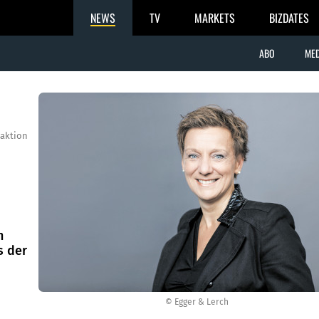
NEWS
TV
MARKETS
BIZDATES
ABO
MED
aktion
h
s der
© Egger & Lerch