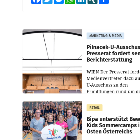
MARKETING & MEDIA
Pilnacek-U-Ausschus
Presserat fordert se
Berichterstattung
WIEN Der Presserat ford
Medienvertreter dazu au
U-Ausschuss zu den
Ermittlungen rund um d
Ableben des Ex-Sektions
im Justizministerium, Chr
RETAIL
Pilnacek, auf sensible
Bipa unterstützt Be
Kids Sommercamps 
Osten Österreichs