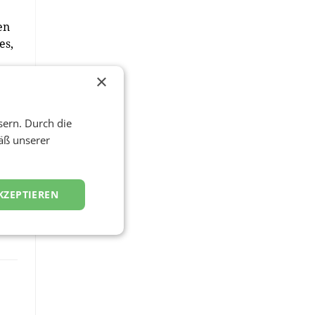
en
es,
×
nd
sern. Durch die
äß unserer
KZEPTIEREN