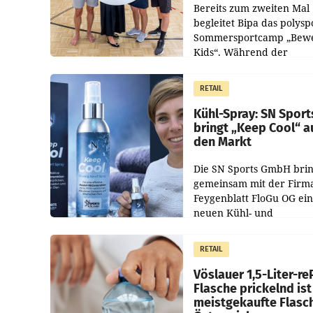
Bereits zum zweiten Mal
begleitet Bipa das polysp
Sommersportcamp „Bew
Kids“. Während der
Campwochen in den Mon
Juli und August versorgt
RETAIL
Unternehmen Kinder so
Kühl-Spray: SN Sport
bringt „Keep Cool“ a
den Markt
Die SN Sports GmbH brin
gemeinsam mit der Firm
Feygenblatt FloGu OG ei
neuen Kühl- und
Regenerations-Spray auf
Markt. Das Produkt nam
RETAIL
„Keep Cool“ ist zu 100 Pr
Vöslauer 1,5-Liter-re
Flasche prickelnd ist
meistgekaufte Flasc