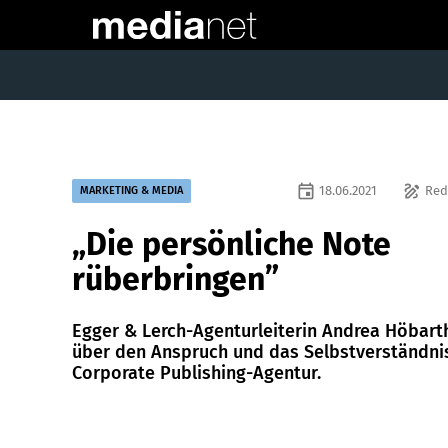
event
draw
18.06.2021
Red
MARKETING & MEDIA
„Die persönliche Note
rüberbringen”
Egger & Lerch-Agenturleiterin Andrea Höbart
über den Anspruch und das Selbstverständni
Corporate Publishing-Agentur.