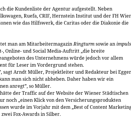
uch die Kundenliste der Agentur aufgestellt. Neben
kswagen, Ruefa, CRIF, Hernstein Institut und der FH Wie
en wie das Hilfswerk, die Caritas oder die Diakonie die
eitet man am Mitarbeitermagazin
Ringturm
sowie an
impuls
-, Online- und Social Media-Auftritt „die breite
iceangeboten des Unternehmens würde jedoch vor allem
ent für Leser im Vordergrund stehen.
, sagt Arndt Müller, Projektleiter und Redakteur bei Egge
 kann man sich nicht abheben. Daher haben wir ein
en anregt”, so Müller.
 hätte der Traffic auf der Website der Wiener Städtischen
ur noch „einen Klick von den Versicherungsprodukten
ssen
wurde im Vorjahr mit dem „Best of Content Marketin
 zwei Fox-Awards in Silber.