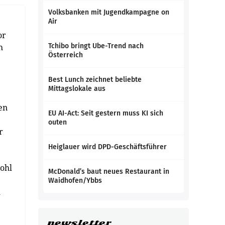
Volksbanken mit Jugendkampagne on
Air
or
h
Tchibo bringt Ube-Trend nach
Österreich
Best Lunch zeichnet beliebte
Mittagslokale aus
en
EU AI-Act: Seit gestern muss KI sich
outen
r
Heiglauer wird DPD-Geschäftsführer
wohl
McDonald’s baut neues Restaurant in
Waidhofen/Ybbs
m
newsletter