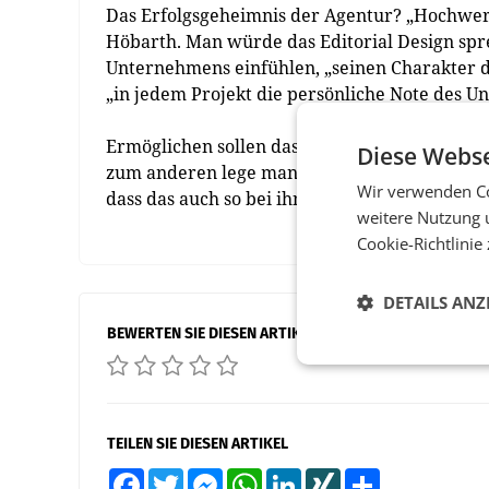
Das Erfolgsgeheimnis der Agentur? „Hochwert
Höbarth. Man würde das Editorial Design spre
Unternehmens einfühlen, „seinen Charakter d
„in jedem Projekt die persönliche Note des U
Ermöglichen sollen das zweierlei Dinge: Zu
Diese Webse
zum anderen lege man als Agentur Wert auf Qu
Wir verwenden Co
dass das auch so bei ihnen ankommt und dass 
weitere Nutzung 
Cookie-Richtlinie
DETAILS ANZ
BEWERTEN SIE DIESEN ARTIKEL
TEILEN SIE DIESEN ARTIKEL
Facebook
Twitter
Messenger
WhatsApp
LinkedIn
XING
Teilen