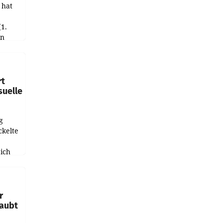
 hat
(1.
in
haftet.
leich
rt
suelle
g
ckelte
ich
e
r
laubt