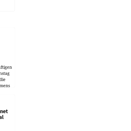
ftigen
nstag
die
emens
hnet
al