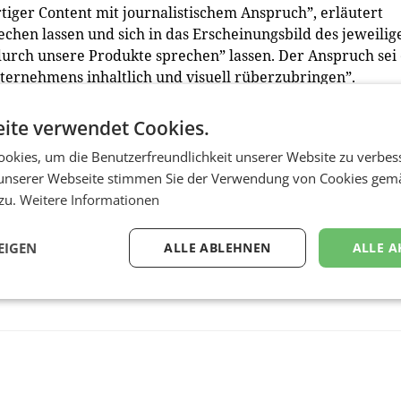
iger Content mit journalistischem Anspruch”, erläutert
chen lassen und sich in das Erscheinungsbild des jeweilig
urch unsere Produkte sprechen” lassen. Der Anspruch sei 
nternehmens inhaltlich und visuell rüberzubringen”.
m einen werde stets eng mit Kunden zusammengearbeitet u
ite verwendet Cookies.
alität. „Viele Kunden bestätigen uns in ihrem Feedback,
okies, um die Benutzerfreundlichkeit unserer Website zu verbes
die Chemie stimmt”, freut sich Höbarth.
(red)
unserer Webseite stimmen Sie der Verwendung von Cookies gem
 zu.
Weitere Informationen
EIGEN
ALLE ABLEHNEN
ALLE A