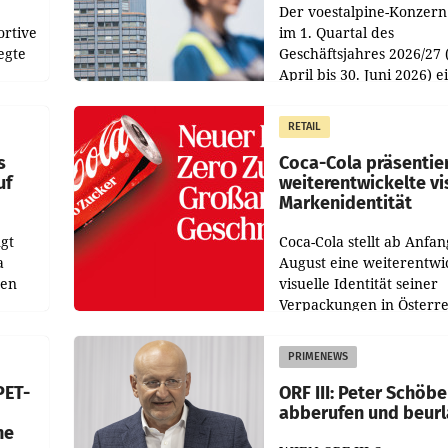
Der voestalpine-Konzern
ortive
im 1. Quartal des
egte
Geschäftsjahres 2026/27 
April bis 30. Juni 2026) e
aten
solides Ergebnis erwirtsc
 das
Der Umsatz stieg im Verg
RETAIL
wie
zur Vorjahresperiode
s
Coca-Cola präsentie
uf
weiterentwickelte vi
Markenidentität
gt
Coca-Cola stellt ab Anfan
a
August eine weiterentwi
nen
visuelle Identität seiner
Verpackungen in Österre
 den
vor. Im Mittelpunkt des
ens
Redesigns stehen zentral
PRIMENEWS
ozent
Gestaltungselemente
PET-
ORF III: Peter Schöbe
abberufen und beur
he