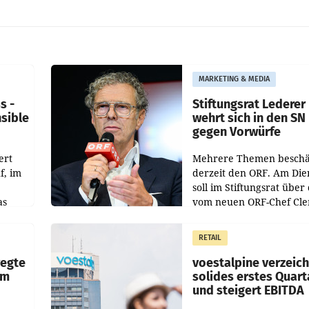
MARKETING & MEDIA
s -
Stiftungsrat Lederer
nsible
wehrt sich in den SN
gegen Vorwürfe
ert
Mehrere Themen beschä
f, im
derzeit den ORF. Am Die
soll im Stiftungsrat über 
as
vom neuen ORF-Chef Cl
chefs
Pig vorgeschlagenen
istian
Besetzungen für die
RETAIL
Direktionen abgestimmt
werden.
wegte
voestalpine verzeic
im
solides erstes Quart
und steigert EBITDA