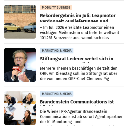
Bundeswettbewerbsbehörde und der
Bundeskartellanwalt
MOBILITY BUSINESS
Rekordergebnis im Juli: Leapmotor
verdoppelt Auslieferungen und
überschreitet die 100.000er-Marke
– Im Juli 2026 erreichte Leapmotor einen
wichtigen Meilenstein und lieferte weltweit
101.267 Fahrzeuge aus, womit sich das
Ergebnis gegenüber Juli 2025 mehr als
verdoppelte (+102
MARKETING & MEDIA
Stiftungsrat Lederer wehrt sich in
den SN gegen Vorwürfe
Mehrere Themen beschäftigen derzeit den
ORF. Am Dienstag soll im Stiftungsrat über
die vom neuen ORF-Chef Clemens Pig
vorgeschlagenen Besetzungen für die
Direktionen abgestimmt werden.
MARKETING & MEDIA
Brandenstein Communications ist
künftig Partner von OtterlyAI
Die Wiener PR-Agentur Brandenstein
Communications ist ab sofort Agenturpartner
der KI-Monitoring- und
Optimierungsplattform OtterlyAI. Damit baut