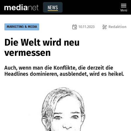
menu
NEWS
Menü
event
draw
10.11.2023
Redaktion
MARKETING & MEDIA
Die Welt wird neu
vermessen
Auch, wenn man die Konflikte, die derzeit die
Headlines dominieren, ausblendet, wird es heikel.