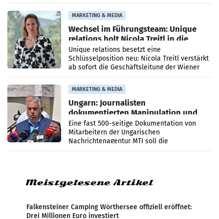
die Agentur ihr Leistungsportfolio
MARKETING & MEDIA
Wechsel im Führungsteam: Unique
relations holt Nicola Treitl in die
Geschäftsleitung
Unique relations besetzt eine
Schlüsselposition neu: Nicola Treitl verstärkt
ab sofort die Geschäftsleitung der Wiener
PR-Agentur an der Seite von Josef Kalina und
Anna Kalina-Mahr.
MARKETING & MEDIA
Ungarn: Journalisten
dokumentierten Manipulation und
Zensur
Eine fast 500-seitige Dokumentation von
Mitarbeitern der Ungarischen
Nachrichtenagentur MTI soll die
systematische Nachrichten-Manipulation und
Zensur bei der Agentur während der Zeit
Meistgelesene Artikel
Falkensteiner Camping Wörthersee offiziell eröffnet:
Drei Millionen Euro investiert