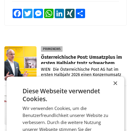
Facebook
Twitter
Messenger
WhatsApp
LinkedIn
XING
Teilen
PRIMENEWS
Österreichische Post: Umsatzplus im
ersten Halbjahr trotz schwachem
Briefgeschäft
WIEN Die Österreichische Post AG hat im
ersten Halbjahr 2026 einen Konzernumsatz
von 1.544,0 Mio. EUR erwirtschaftet, was
×
einem Plus von 3,8 Prozent gegenüber dem
Diese Webseite verwendet
Vergleichszeitraum
MARKETING & MEDIA
Cookies.
ProSiebenSat.1 spart und macht
überraschend viel Gewinn
Wir verwenden Cookies, um die
UNTERFÖHRING/MAILAND/AMSTERDAM. Der
Benutzerfreundlichkeit unserer Website zu
Fernsehkonzern ProSiebenSat.1 hat im
verbessern. Durch die weitere Nutzung
Frühjahr dank Kostensenkungen operativ
wieder Gewinn gemacht und die
unserer Webseite stimmen Sie der