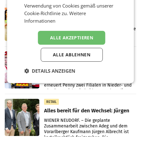
Markterwartung deutlich übertroffen.
Verwendung von Cookies gemäß unserer
RETAIL
Cookie-Richtlinie zu.
Weitere
Eine Bühne für Zirkularität: ARA und
Informationen
Müller informieren am POS über
Kreislauffähigkeit
Über den gesamten August hinweg rücken die
Altstoff Recycling Austria AG (ARA) und der
ALLE AKZEPTIEREN
Handelskonzern Müller die Initiative
„Kreislauf-Helden“ in allen österreichischen
Müller-Filialen
ALLE ABLEHNEN
RETAIL
Penny modernisiert zwei Filialen in
Ober- und Niederösterreich
DETAILS ANZEIGEN
WIENER NEUDORF. – Im Rahmen einer
laufenden Modernisierungsoffensive
erneuert Penny zwei Filialen in Nieder- und
Oberösterreich. Die beiden Standorte liegen
in Haag sowie im rund
RETAIL
Alles bereit für den Wechsel: Jürgen
Albrecht setzt ab 1.1.2027 auf Adeg
WIENER NEUDORF. – Die geplante
Zusammenarbeit zwischen Adeg und dem
Vorarlberger Kaufmann Jürgen Albrecht ist
kartellrechtlich freigegeben: Die