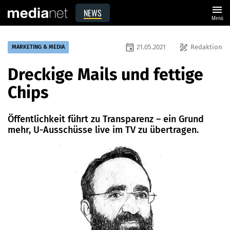
menu
NEWS
Menü
event
draw
21.05.2021
Redaktion
MARKETING & MEDIA
Dreckige Mails und fettige
Chips
Öffentlichkeit führt zu Transparenz – ein Grund
mehr, U-Ausschüsse live im TV zu übertragen.