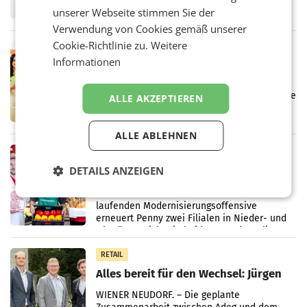
unserer Webseite stimmen Sie der
Frühjahr dank Kostensenkungen operativ
wieder Gewinn gemacht und die
Verwendung von Cookies gemäß unserer
Markterwartung deutlich übertroffen.
Cookie-Richtlinie zu.
Weitere
RETAIL
Informationen
Eine Bühne für Zirkularität: ARA und
Müller informieren am POS über
Kreislauffähigkeit
Über den gesamten August hinweg rücken die
ALLE AKZEPTIEREN
Altstoff Recycling Austria AG (ARA) und der
Handelskonzern Müller die Initiative
„Kreislauf-Helden“ in allen österreichischen
ALLE ABLEHNEN
Müller-Filialen
RETAIL
Penny modernisiert zwei Filialen in
DETAILS ANZEIGEN
Ober- und Niederösterreich
WIENER NEUDORF. – Im Rahmen einer
laufenden Modernisierungsoffensive
erneuert Penny zwei Filialen in Nieder- und
Oberösterreich. Die beiden Standorte liegen
in Haag sowie im rund
RETAIL
Alles bereit für den Wechsel: Jürgen
Albrecht setzt ab 1.1.2027 auf Adeg
WIENER NEUDORF. – Die geplante