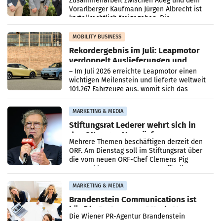
Zusammenarbeit zwischen Adeg und dem
Vorarlberger Kaufmann Jürgen Albrecht ist
kartellrechtlich freigegeben: Die
Bundeswettbewerbsbehörde und der
Bundeskartellanwalt
MOBILITY BUSINESS
Rekordergebnis im Juli: Leapmotor
verdoppelt Auslieferungen und
überschreitet die 100.000er-Marke
– Im Juli 2026 erreichte Leapmotor einen
wichtigen Meilenstein und lieferte weltweit
101.267 Fahrzeuge aus, womit sich das
Ergebnis gegenüber Juli 2025 mehr als
verdoppelte (+102
MARKETING & MEDIA
Stiftungsrat Lederer wehrt sich in
den SN gegen Vorwürfe
Mehrere Themen beschäftigen derzeit den
ORF. Am Dienstag soll im Stiftungsrat über
die vom neuen ORF-Chef Clemens Pig
vorgeschlagenen Besetzungen für die
Direktionen abgestimmt werden.
MARKETING & MEDIA
Brandenstein Communications ist
künftig Partner von OtterlyAI
Die Wiener PR-Agentur Brandenstein