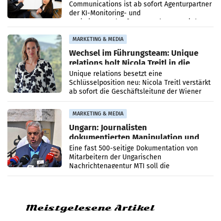
Communications ist ab sofort Agenturpartner
der KI-Monitoring- und
Optimierungsplattform OtterlyAI. Damit baut
die Agentur ihr Leistungsportfolio
MARKETING & MEDIA
Wechsel im Führungsteam: Unique
relations holt Nicola Treitl in die
Geschäftsleitung
Unique relations besetzt eine
Schlüsselposition neu: Nicola Treitl verstärkt
ab sofort die Geschäftsleitung der Wiener
PR-Agentur an der Seite von Josef Kalina und
Anna Kalina-Mahr.
MARKETING & MEDIA
Ungarn: Journalisten
dokumentierten Manipulation und
Zensur
Eine fast 500-seitige Dokumentation von
Mitarbeitern der Ungarischen
Nachrichtenagentur MTI soll die
systematische Nachrichten-Manipulation und
Zensur bei der Agentur während der Zeit
Meistgelesene Artikel