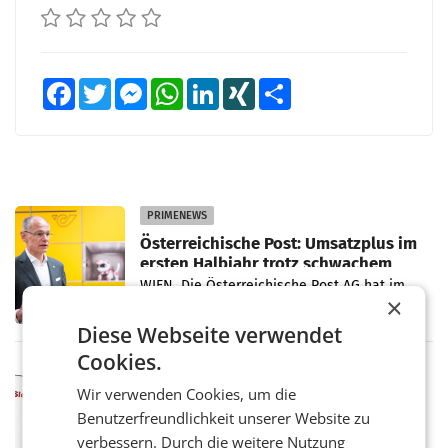
Facebook
Twitter
Messenger
WhatsApp
LinkedIn
XING
Teilen
PRIMENEWS
Österreichische Post: Umsatzplus im
ersten Halbjahr trotz schwachem
Briefgeschäft
WIEN Die Österreichische Post AG hat im
×
ersten Halbjahr 2026 einen Konzernumsatz
von 1.544,0 Mio. EUR erwirtschaftet, was
Diese Webseite verwendet
einem Plus von 3,8 Prozent gegenüber dem
Cookies.
Vergleichszeitraum
MARKETING & MEDIA
ProSiebenSat.1 spart und macht
Wir verwenden Cookies, um die
überraschend viel Gewinn
Benutzerfreundlichkeit unserer Website zu
UNTERFÖHRING/MAILAND/AMSTERDAM. Der
verbessern. Durch die weitere Nutzung
Fernsehkonzern ProSiebenSat.1 hat im