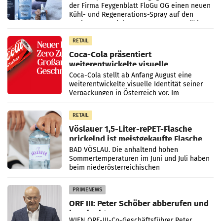
der Firma Feygenblatt FloGu OG einen neuen
Kühl- und Regenerations-Spray auf den
Markt. Das Produkt namens „Keep Cool“ ist zu
100 Prozent
RETAIL
Coca-Cola präsentiert
weiterentwickelte visuelle
Markenidentität
Coca-Cola stellt ab Anfang August eine
weiterentwickelte visuelle Identität seiner
Verpackungen in Österreich vor. Im
Mittelpunkt des Redesigns stehen zentrale
Gestaltungselemente
RETAIL
Vöslauer 1,5-Liter-rePET-Flasche
prickelnd ist meistgekaufte Flasche
Österreichs
BAD VÖSLAU. Die anhaltend hohen
Sommertemperaturen im Juni und Juli haben
beim niederösterreichischen
Getränkehersteller Vöslauer zu deutlichen
Absatzzuwächsen geführt. Während
PRIMENEWS
ORF III: Peter Schöber abberufen und
beurlaubt
WIEN ORF-III-Co-Geschäftsführer Peter