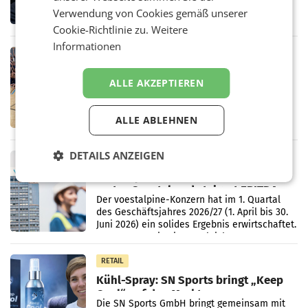
ORF. Am Dienstag soll im Stiftungsrat über
Verwendung von Cookies gemäß unserer
die vom neuen ORF-Chef Clemens Pig
Cookie-Richtlinie zu.
Weitere
vorgeschlagenen Besetzungen für die
Direktionen abgestimmt werden.
Informationen
RETAIL
Bipa unterstützt Bewegte Kids
ALLE AKZEPTIEREN
Sommercamps im Osten Österreichs
Bereits zum zweiten Mal begleitet Bipa das
polysportive Sommersportcamp „Bewegte
ALLE ABLEHNEN
Kids“. Während der Campwochen in den
Monaten Juli und August versorgt das
Unternehmen Kinder sowie
DETAILS ANZEIGEN
RETAIL
voestalpine verzeichnet solides
erstes Quartal und steigert EBITDA
Der voestalpine-Konzern hat im 1. Quartal
des Geschäftsjahres 2026/27 (1. April bis 30.
Juni 2026) ein solides Ergebnis erwirtschaftet.
Der Umsatz stieg im Vergleich zur
Vorjahresperiode
RETAIL
Kühl-Spray: SN Sports bringt „Keep
Cool“ auf den Markt
Die SN Sports GmbH bringt gemeinsam mit