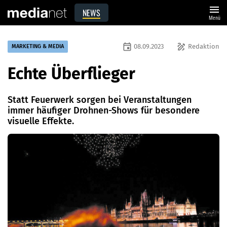
menu
NEWS
Menü
event
draw
08.09.2023
Redaktion
MARKETING & MEDIA
Echte Überflieger
Statt Feuerwerk sorgen bei Veranstaltungen
immer häufiger Drohnen-Shows für besondere
visuelle Effekte.