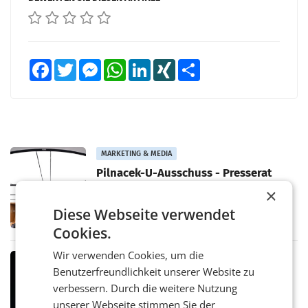
Facebook
Twitter
Messenger
WhatsApp
LinkedIn
XING
Teilen
MARKETING & MEDIA
Pilnacek-U-Ausschuss - Presserat
fordert sensible Berichterstattung
×
WIEN Der Presserat fordert Medienvertreter
dazu auf, im U-Ausschuss zu den
Diese Webseite verwendet
Ermittlungen rund um das Ableben des Ex-
Cookies.
Sektionschefs im Justizministerium, Christian
Pilnacek, auf sensible
Wir verwenden Cookies, um die
MARKETING & MEDIA
Benutzerfreundlichkeit unserer Website zu
Stiftungsrat Lederer wehrt sich in
verbessern. Durch die weitere Nutzung
den SN gegen Vorwürfe
Mehrere Themen beschäftigen derzeit den
unserer Webseite stimmen Sie der