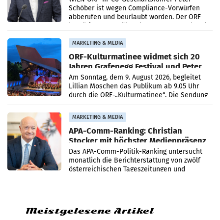
Schöber ist wegen Compliance-Vorwürfen
abberufen und beurlaubt worden. Der ORF
bestätigte gegenüber der APA entsprechende
Medienberichte.
MARKETING & MEDIA
ORF-Kulturmatinee widmet sich 20
Jahren Grafenegg Festival und Peter
Simonischek
Am Sonntag, dem 9. August 2026, begleitet
Lillian Moschen das Publikum ab 9.05 Uhr
durch die ORF-„Kulturmatinee“. Die Sendung
startet mit der Dokumentation „20 Jahre
Grafenegg
MARKETING & MEDIA
APA-Comm-Ranking: Christian
Stocker mit höchster Medienpräsenz
im Juli
Das APA-Comm-Politik-Ranking untersucht
monatlich die Berichterstattung von zwölf
österreichischen Tageszeitungen und
analysiert, welche Politikerinnen und
Politiker Österreichs die
Meistgelesene Artikel