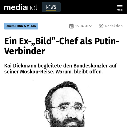
menu
NEWS
Menü
event
draw
15.04.2022
Redaktion
MARKETING & MEDIA
Ein Ex-„Bild”-Chef als Putin-
Verbinder
Kai Diekmann begleitete den Bundeskanzler auf
seiner Moskau-Reise. Warum, bleibt offen.