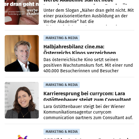
Imagekampagne rund um Praxisnähe
Unter dem Slogan „Näher dran geht nicht. Mit
einer praxisorientierten Ausbildung an der
Werbe Akademie“ hat die
Bildungseinrichtung des WIFI Wien eine neue
Imagekampagne gestartet.
MARKETING & MEDIA
Halbjahresbilanz cine.ma:
Österreichs Kinos verzeichnen
400.000 Besucher mehr
Das österreichische Kino setzt seinen
positiven Wachstumskurs fort. Mit einer rund
400.000 Besucherinnen und Besucher
höheren Nettoreichweite im ersten Halbjahr
2026 gegenüber dem
MARKETING & MEDIA
Karrieresprung bei currycom: Lara
Gstöttenbauer steigt zum Consultant
auf
Lara Gstöttenbauer steigt bei der Wiener
Kommunikationsagentur currycom
communication partners zum Consultant auf.
Die 27-jährige Beraterin betreut Kundinnen
und Kunden in den Bereichen
MARKETING & MEDIA