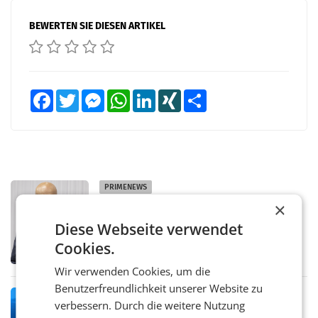
BEWERTEN SIE DIESEN ARTIKEL
Facebook
Twitter
Messenger
WhatsApp
LinkedIn
XING
Teilen
PRIMENEWS
×
ORF III: Peter Schöber abberufen und
beurlaubt
Diese Webseite verwendet
WIEN ORF-III-Co-Geschäftsführer Peter
Schöber ist wegen Compliance-Vorwürfen
Cookies.
abberufen und beurlaubt worden. Der ORF
bestätigte gegenüber der APA entsprechende
Wir verwenden Cookies, um die
Medienberichte.
Benutzerfreundlichkeit unserer Website zu
MARKETING & MEDIA
verbessern. Durch die weitere Nutzung
ORF-Kulturmatinee widmet sich 20