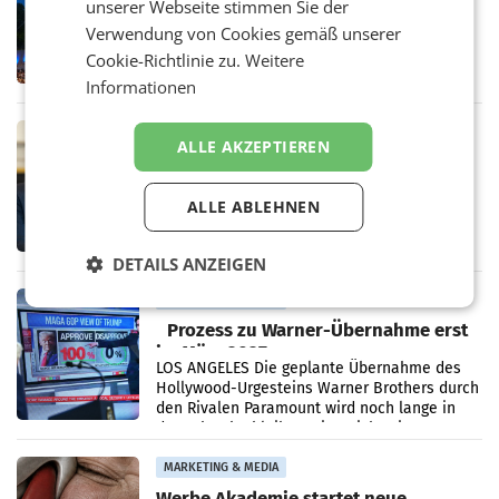
unserer Webseite stimmen Sie der
Jahren Grafenegg Festival und Peter
Verwendung von Cookies gemäß unserer
Simonischek
Am Sonntag, dem 9. August 2026, begleitet
Cookie-Richtlinie zu.
Weitere
Lillian Moschen das Publikum ab 9.05 Uhr
durch die ORF-„Kulturmatinee“. Die Sendung
Informationen
startet mit der Dokumentation „20 Jahre
Grafenegg
MARKETING & MEDIA
ALLE AKZEPTIEREN
APA-Comm-Ranking: Christian
Stocker mit höchster Medienpräsenz
im Juli
ALLE ABLEHNEN
Das APA-Comm-Politik-Ranking untersucht
monatlich die Berichterstattung von zwölf
österreichischen Tageszeitungen und
DETAILS ANZEIGEN
analysiert, welche Politikerinnen und
Politiker Österreichs die
MARKETING & MEDIA
Prozess zu Warner-Übernahme erst
im März 2027
LOS ANGELES Die geplante Übernahme des
Hollywood-Urgesteins Warner Brothers durch
den Rivalen Paramount wird noch lange in
der Schwebe bleiben. Eine Richterin setzte
den Prozess zu
MARKETING & MEDIA
Werbe Akademie startet neue