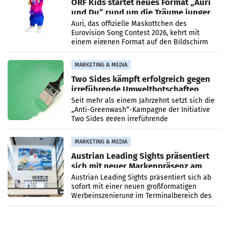
ORF Kids startet neues Format „Auri
und Du“ rund um die Träume junger
Menschen
Auri, das offizielle Maskottchen des
Eurovision Song Contest 2026, kehrt mit
einem eigenen Format auf den Bildschirm
zurück. In der neuen Sendung „Auri und Du“
bei ORF Kids steht
MARKETING & MEDIA
Two Sides kämpft erfolgreich gegen
irreführende Umweltbotschaften
beim Papiereinsatz
Seit mehr als einem Jahrzehnt setzt sich die
„Anti-Greenwash“-Kampagne der Initiative
Two Sides gegen irreführende
Umweltaussagen bei Papierkommunikation
und papierbasierten Verpackungen
MARKETING & MEDIA
Austrian Leading Sights präsentiert
sich mit neuer Markenpräsenz am
Flughafen Wien
Austrian Leading Sights präsentiert sich ab
sofort mit einer neuen großformatigen
Werbeinszenierung im Terminalbereich des
Flughafen Wien. Die Präsenz befindet sich im
Verbindungsbereich