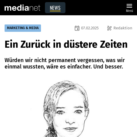
menu
NEWS
Menü
event
draw
07.02.2025
Redaktion
MARKETING & MEDIA
Ein Zurück in düstere Zeiten
Würden wir nicht permanent vergessen, was wir
einmal wussten, wäre es einfacher. Und besser.