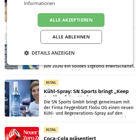
Informationen
Sommercamps im Osten Österreichs
Bereits zum zweiten Mal begleitet Bipa das
polysportive Sommersportcamp „Bewegte
Kids“. Während der Campwochen in den
ALLE AKZEPTIEREN
Monaten Juli und August versorgt das
Unternehmen Kinder sowie
RETAIL
ALLE ABLEHNEN
voestalpine verzeichnet solides
erstes Quartal und steigert EBITDA
DETAILS ANZEIGEN
Der voestalpine-Konzern hat im 1. Quartal
des Geschäftsjahres 2026/27 (1. April bis 30.
Juni 2026) ein solides Ergebnis erwirtschaftet.
Der Umsatz stieg im Vergleich zur
Vorjahresperiode
RETAIL
Kühl-Spray: SN Sports bringt „Keep
Cool“ auf den Markt
Die SN Sports GmbH bringt gemeinsam mit
der Firma Feygenblatt FloGu OG einen neuen
Kühl- und Regenerations-Spray auf den
Markt. Das Produkt namens „Keep Cool“ ist zu
100 Prozent
RETAIL
Coca-Cola präsentiert