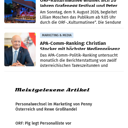
Jahren Grafenegg Festival und Peter
Simonischek
Am Sonntag, dem 9. August 2026, begleitet
Lillian Moschen das Publikum ab 9.05 Uhr
durch die ORF-„Kulturmatinee“. Die Sendung
startet mit der Dokumentation „20 Jahre
Grafenegg
MARKETING & MEDIA
APA-Comm-Ranking: Christian
Stocker mit höchster Medienpräsenz
im Juli
Das APA-Comm-Politik-Ranking untersucht
monatlich die Berichterstattung von zwölf
österreichischen Tageszeitungen und
analysiert, welche Politikerinnen und
Politiker Österreichs die
Meistgelesene Artikel
Personalwechsel im Marketing von Penny
Österreich und Rewe Großhandel
ORF: Pig legt Personalliste vor