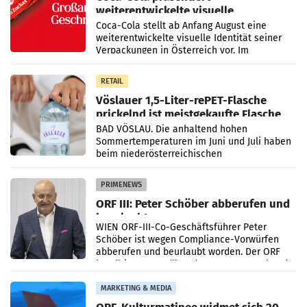
weiterentwickelte visuelle
Markenidentität
Coca-Cola stellt ab Anfang August eine
weiterentwickelte visuelle Identität seiner
Verpackungen in Österreich vor. Im
Mittelpunkt des Redesigns stehen zentrale
Gestaltungselemente
RETAIL
Vöslauer 1,5-Liter-rePET-Flasche
prickelnd ist meistgekaufte Flasche
Österreichs
BAD VÖSLAU. Die anhaltend hohen
Sommertemperaturen im Juni und Juli haben
beim niederösterreichischen
Getränkehersteller Vöslauer zu deutlichen
Absatzzuwächsen geführt. Während
PRIMENEWS
ORF III: Peter Schöber abberufen und
beurlaubt
WIEN ORF-III-Co-Geschäftsführer Peter
Schöber ist wegen Compliance-Vorwürfen
abberufen und beurlaubt worden. Der ORF
bestätigte gegenüber der APA entsprechende
Medienberichte.
MARKETING & MEDIA
ORF-Kulturmatinee widmet sich 20