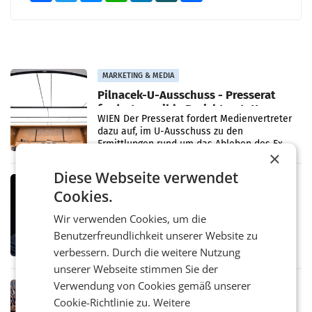
MARKETING & MEDIA
Pilnacek-U-Ausschuss - Presserat
fordert sensible Berichterstattung
WIEN Der Presserat fordert Medienvertreter
dazu auf, im U-Ausschuss zu den
Ermittlungen rund um das Ableben des Ex-
×
Sektionschefs im Justizministerium, Christian
Pilnacek, auf sensible
Diese Webseite verwendet
MARKETING & MEDIA
Cookies.
Stiftungsrat Lederer wehrt sich in
den SN gegen Vorwürfe
Wir verwenden Cookies, um die
Mehrere Themen beschäftigen derzeit den
Benutzerfreundlichkeit unserer Website zu
ORF. Am Dienstag soll im Stiftungsrat über
die vom neuen ORF-Chef Clemens Pig
verbessern. Durch die weitere Nutzung
vorgeschlagenen Besetzungen für die
unserer Webseite stimmen Sie der
Direktionen abgestimmt werden.
Verwendung von Cookies gemäß unserer
RETAIL
Cookie-Richtlinie zu.
Weitere
Bipa unterstützt Bewegte Kids