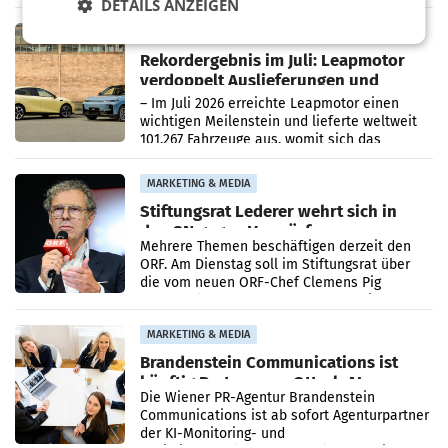
DETAILS ANZEIGEN
Bundeswettbewerbsbehörde und der
Bundeskartellanwalt
MOBILITY BUSINESS
Rekordergebnis im Juli: Leapmotor
verdoppelt Auslieferungen und
überschreitet die 100.000er-Marke
– Im Juli 2026 erreichte Leapmotor einen
wichtigen Meilenstein und lieferte weltweit
101.267 Fahrzeuge aus, womit sich das
Ergebnis gegenüber Juli 2025 mehr als
verdoppelte (+102
MARKETING & MEDIA
Stiftungsrat Lederer wehrt sich in
den SN gegen Vorwürfe
Mehrere Themen beschäftigen derzeit den
ORF. Am Dienstag soll im Stiftungsrat über
die vom neuen ORF-Chef Clemens Pig
vorgeschlagenen Besetzungen für die
Direktionen abgestimmt werden.
MARKETING & MEDIA
Brandenstein Communications ist
künftig Partner von OtterlyAI
Die Wiener PR-Agentur Brandenstein
Communications ist ab sofort Agenturpartner
der KI-Monitoring- und