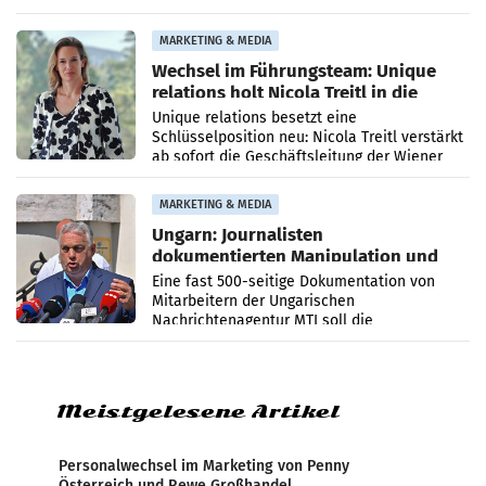
Optimierungsplattform OtterlyAI. Damit baut
die Agentur ihr Leistungsportfolio
MARKETING & MEDIA
Wechsel im Führungsteam: Unique
relations holt Nicola Treitl in die
Geschäftsleitung
Unique relations besetzt eine
Schlüsselposition neu: Nicola Treitl verstärkt
ab sofort die Geschäftsleitung der Wiener
PR-Agentur an der Seite von Josef Kalina und
Anna Kalina-Mahr.
MARKETING & MEDIA
Ungarn: Journalisten
dokumentierten Manipulation und
Zensur
Eine fast 500-seitige Dokumentation von
Mitarbeitern der Ungarischen
Nachrichtenagentur MTI soll die
systematische Nachrichten-Manipulation und
Zensur bei der Agentur während der Zeit
Meistgelesene Artikel
Personalwechsel im Marketing von Penny
Österreich und Rewe Großhandel