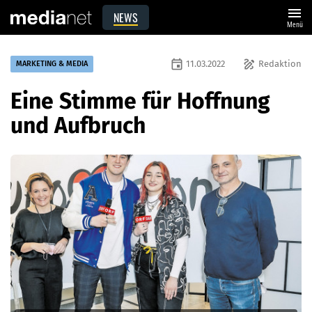
menu
NEWS
Menü
event
draw
11.03.2022
Redaktion
MARKETING & MEDIA
Eine Stimme für Hoffnung
und Aufbruch