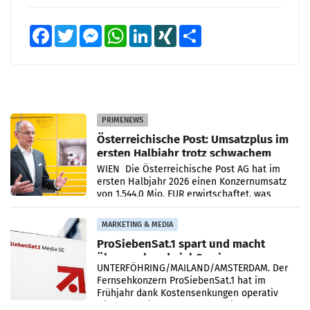
Facebook
Twitter
Messenger
WhatsApp
LinkedIn
XING
Teilen
PRIMENEWS
Österreichische Post: Umsatzplus im
ersten Halbjahr trotz schwachem
Briefgeschäft
WIEN Die Österreichische Post AG hat im
ersten Halbjahr 2026 einen Konzernumsatz
von 1.544,0 Mio. EUR erwirtschaftet, was
einem Plus von 3,8 Prozent gegenüber dem
Vergleichszeitraum
MARKETING & MEDIA
ProSiebenSat.1 spart und macht
überraschend viel Gewinn
UNTERFÖHRING/MAILAND/AMSTERDAM. Der
Fernsehkonzern ProSiebenSat.1 hat im
Frühjahr dank Kostensenkungen operativ
wieder Gewinn gemacht und die