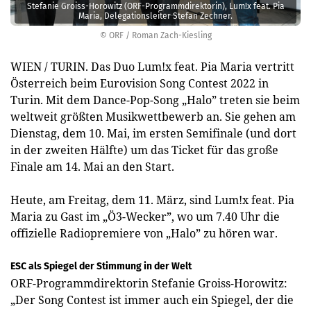
Stefanie Groiss-Horowitz (ORF-Programmdirektorin), Lum!x feat. Pia
Maria, Delegationsleiter Stefan Zechner.
© ORF / Roman Zach-Kiesling
WIEN / TURIN. Das Duo Lum!x feat. Pia Maria vertritt
Österreich beim Eurovision Song Contest 2022 in
Turin. Mit dem Dance-Pop-Song „Halo” treten sie beim
weltweit größten Musikwettbewerb an. Sie gehen am
Dienstag, dem 10. Mai, im ersten Semifinale (und dort
in der zweiten Hälfte) um das Ticket für das große
Finale am 14. Mai an den Start.
Heute, am Freitag, dem 11. März, sind Lum!x feat. Pia
Maria zu Gast im „Ö3-Wecker”, wo um 7.40 Uhr die
offizielle Radiopremiere von „Halo” zu hören war.
ESC als Spiegel der Stimmung in der Welt
ORF-Programmdirektorin Stefanie Groiss-Horowitz:
„Der Song Contest ist immer auch ein Spiegel, der die