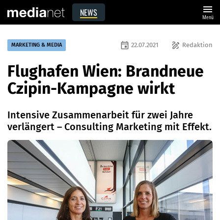
menu
NEWS
Menü
event
draw
22.07.2021
Redaktion
MARKETING & MEDIA
Flughafen Wien: Brandneue
Czipin-Kampagne wirkt
Intensive Zusammenarbeit für zwei Jahre
verlängert – Consulting Marketing mit Effekt.