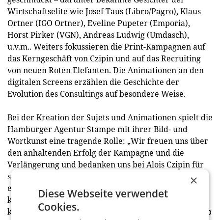
Wirtschaftselite wie Josef Taus (Libro/Pagro), Klaus
Ortner (IGO Ortner), Eveline Pupeter (Emporia),
Horst Pirker (VGN), Andreas Ludwig (Umdasch),
u.v.m.. Weiters fokussieren die Print-Kampagnen auf
das Kerngeschäft von Czipin und auf das Recruiting
von neuen Roten Elefanten. Die Animationen an den
digitalen Screens erzählen die Geschichte der
Evolution des Consultings auf besondere Weise.
Bei der Kreation der Sujets und Animationen spielt die
Hamburger Agentur Stampe mit ihrer Bild- und
Wortkunst eine tragende Rolle: „Wir freuen uns über
den anhaltenden Erfolg der Kampagne und die
Verlängerung und bedanken uns bei Alois Czipin für
seinen Mut und sein Vertrauen, diese in der Branche
×
einzigartige Markenwelt auf wirklich allen Ebenen
Diese Webseite verwendet
konsequent umzusetzen. Es ist uns eine Ehre, der
Cookies.
kreative Motor der Herde zu sein.“ äußert sich Philipp