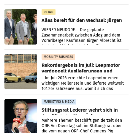
Oberösterreich. Die beiden Standorte liegen
in Haag sowie im rund
RETAIL
Alles bereit für den Wechsel: Jürgen
Albrecht setzt ab 1.1.2027 auf Adeg
WIENER NEUDORF. – Die geplante
Zusammenarbeit zwischen Adeg und dem
Vorarlberger Kaufmann Jürgen Albrecht ist
kartellrechtlich freigegeben: Die
Bundeswettbewerbsbehörde und der
Bundeskartellanwalt
MOBILITY BUSINESS
Rekordergebnis im Juli: Leapmotor
verdoppelt Auslieferungen und
überschreitet die 100.000er-Marke
– Im Juli 2026 erreichte Leapmotor einen
wichtigen Meilenstein und lieferte weltweit
101.267 Fahrzeuge aus, womit sich das
Ergebnis gegenüber Juli 2025 mehr als
verdoppelte (+102
MARKETING & MEDIA
Stiftungsrat Lederer wehrt sich in
den SN gegen Vorwürfe
Mehrere Themen beschäftigen derzeit den
ORF. Am Dienstag soll im Stiftungsrat über
die vom neuen ORF-Chef Clemens Pig