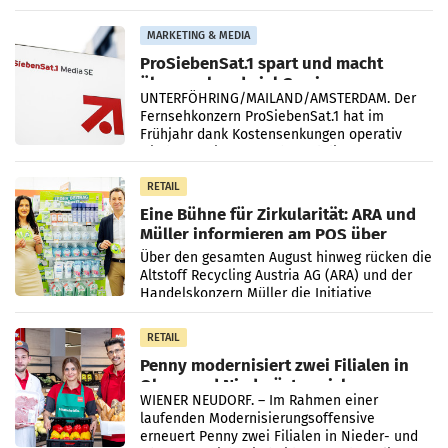
einem Plus von 3,8 Prozent gegenüber dem
Vergleichszeitraum
MARKETING & MEDIA
ProSiebenSat.1 spart und macht
überraschend viel Gewinn
UNTERFÖHRING/MAILAND/AMSTERDAM. Der
Fernsehkonzern ProSiebenSat.1 hat im
Frühjahr dank Kostensenkungen operativ
wieder Gewinn gemacht und die
Markterwartung deutlich übertroffen.
RETAIL
Eine Bühne für Zirkularität: ARA und
Müller informieren am POS über
Kreislauffähigkeit
Über den gesamten August hinweg rücken die
Altstoff Recycling Austria AG (ARA) und der
Handelskonzern Müller die Initiative
„Kreislauf-Helden“ in allen österreichischen
Müller-Filialen
RETAIL
Penny modernisiert zwei Filialen in
Ober- und Niederösterreich
WIENER NEUDORF. – Im Rahmen einer
laufenden Modernisierungsoffensive
erneuert Penny zwei Filialen in Nieder- und