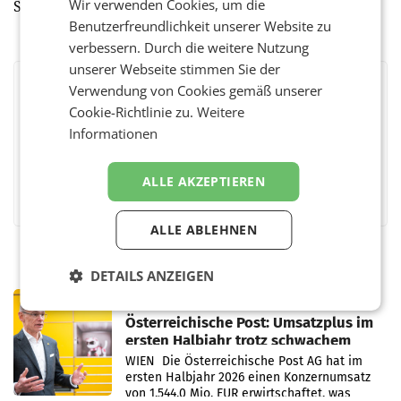
Wir verwenden Cookies, um die
Stampe überaus zufrieden. (red)
Benutzerfreundlichkeit unserer Website zu
verbessern. Durch die weitere Nutzung
unserer Webseite stimmen Sie der
Verwendung von Cookies gemäß unserer
BEWERTEN SIE DIESEN ARTIKEL
Cookie-Richtlinie zu.
Weitere
Informationen
ALLE AKZEPTIEREN
Facebook
Twitter
Messenger
WhatsApp
LinkedIn
XING
Teilen
ALLE ABLEHNEN
DETAILS ANZEIGEN
PRIMENEWS
Österreichische Post: Umsatzplus im
ersten Halbjahr trotz schwachem
Briefgeschäft
WIEN Die Österreichische Post AG hat im
ersten Halbjahr 2026 einen Konzernumsatz
von 1.544,0 Mio. EUR erwirtschaftet, was