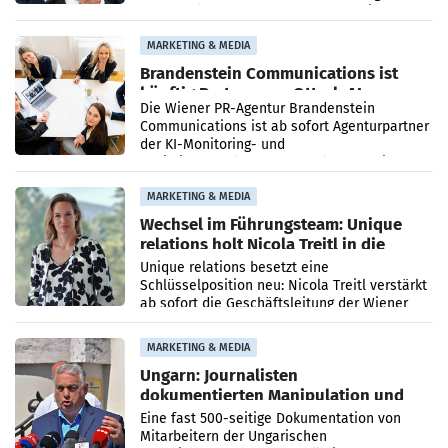
vorgeschlagenen Besetzungen für die
Direktionen abgestimmt werden.
MARKETING & MEDIA
Brandenstein Communications ist
künftig Partner von OtterlyAI
Die Wiener PR-Agentur Brandenstein
Communications ist ab sofort Agenturpartner
der KI-Monitoring- und
Optimierungsplattform OtterlyAI. Damit baut
die Agentur ihr Leistungsportfolio
MARKETING & MEDIA
Wechsel im Führungsteam: Unique
relations holt Nicola Treitl in die
Geschäftsleitung
Unique relations besetzt eine
Schlüsselposition neu: Nicola Treitl verstärkt
ab sofort die Geschäftsleitung der Wiener
PR-Agentur an der Seite von Josef Kalina und
Anna Kalina-Mahr.
MARKETING & MEDIA
Ungarn: Journalisten
dokumentierten Manipulation und
Zensur
Eine fast 500-seitige Dokumentation von
Mitarbeitern der Ungarischen