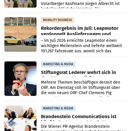
Vorarlberger Kaufmann Jürgen Albrecht ist
kartellrechtlich freigegeben: Die
Bundeswettbewerbsbehörde und der
Bundeskartellanwalt
MOBILITY BUSINESS
Rekordergebnis im Juli: Leapmotor
verdoppelt Auslieferungen und
überschreitet die 100.000er-Marke
– Im Juli 2026 erreichte Leapmotor einen
wichtigen Meilenstein und lieferte weltweit
101.267 Fahrzeuge aus, womit sich das
Ergebnis gegenüber Juli 2025 mehr als
verdoppelte (+102
MARKETING & MEDIA
Stiftungsrat Lederer wehrt sich in
den SN gegen Vorwürfe
Mehrere Themen beschäftigen derzeit den
ORF. Am Dienstag soll im Stiftungsrat über
die vom neuen ORF-Chef Clemens Pig
vorgeschlagenen Besetzungen für die
Direktionen abgestimmt werden.
MARKETING & MEDIA
Brandenstein Communications ist
künftig Partner von OtterlyAI
Die Wiener PR-Agentur Brandenstein