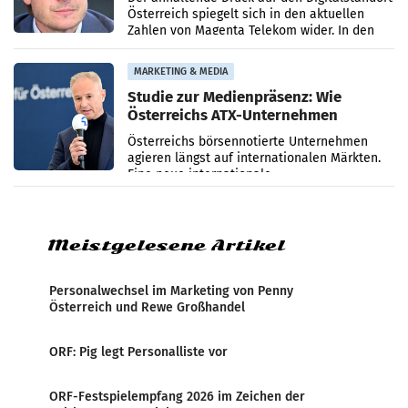
Österreich spiegelt sich in den aktuellen
Zahlen von Magenta Telekom wider. In den
ersten sechs Monaten des laufenden Jahres
verzeichnete
MARKETING & MEDIA
Studie zur Medienpräsenz: Wie
Österreichs ATX-Unternehmen
international wahrgenommen
Österreichs börsennotierte Unternehmen
werden
agieren längst auf internationalen Märkten.
Eine neue internationale
Medienresonanzanalyse untersucht die
weltweite Berichterstattung über
Meistgelesene Artikel
Personalwechsel im Marketing von Penny
Österreich und Rewe Großhandel
ORF: Pig legt Personalliste vor
ORF-Festspielempfang 2026 im Zeichen der