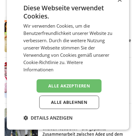
Diese Webseite verwendet
Cookies.
RETAIL
Wir verwenden Cookies, um die
Eine Bühne für Zirkularität: ARA und
Benutzerfreundlichkeit unserer Website zu
Müller informieren am POS über
Kreislauffähigkeit
verbessern. Durch die weitere Nutzung
Über den gesamten August hinweg rücken die
Altstoff Recycling Austria AG (ARA) und der
unserer Webseite stimmen Sie der
Handelskonzern Müller die Initiative
Verwendung von Cookies gemäß unserer
„Kreislauf-Helden“ in allen österreichischen
Cookie-Richtlinie zu.
Weitere
Müller-Filialen
RETAIL
Informationen
Penny modernisiert zwei Filialen in
Ober- und Niederösterreich
WIENER NEUDORF. – Im Rahmen einer
ALLE AKZEPTIEREN
laufenden Modernisierungsoffensive
erneuert Penny zwei Filialen in Nieder- und
Oberösterreich. Die beiden Standorte liegen
ALLE ABLEHNEN
in Haag sowie im rund
RETAIL
DETAILS ANZEIGEN
Alles bereit für den Wechsel: Jürgen
Albrecht setzt ab 1.1.2027 auf Adeg
WIENER NEUDORF. – Die geplante
Zusammenarbeit zwischen Adeg und dem