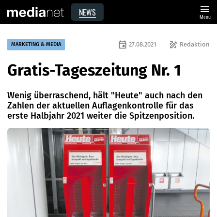
menu
NEWS
Menü
event
draw
27.08.2021
Redaktion
MARKETING & MEDIA
Gratis-Tageszeitung Nr. 1
Wenig überraschend, hält "Heute" auch nach den
Zahlen der aktuellen ­Auflagenkontrolle für das
erste Halbjahr 2021 weiter die Spitzenposition.