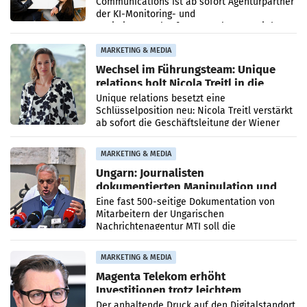
Communications ist ab sofort Agenturpartner
der KI-Monitoring- und
Optimierungsplattform OtterlyAI. Damit baut
die Agentur ihr Leistungsportfolio
MARKETING & MEDIA
Wechsel im Führungsteam: Unique
relations holt Nicola Treitl in die
Geschäftsleitung
Unique relations besetzt eine
Schlüsselposition neu: Nicola Treitl verstärkt
ab sofort die Geschäftsleitung der Wiener
PR-Agentur an der Seite von Josef Kalina und
Anna Kalina-Mahr.
MARKETING & MEDIA
Ungarn: Journalisten
dokumentierten Manipulation und
Zensur
Eine fast 500-seitige Dokumentation von
Mitarbeitern der Ungarischen
Nachrichtenagentur MTI soll die
systematische Nachrichten-Manipulation und
Zensur bei der Agentur während der Zeit
MARKETING & MEDIA
Magenta Telekom erhöht
Investitionen trotz leichtem
Umsatzrückgang
Der anhaltende Druck auf den Digitalstandort