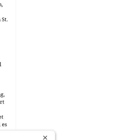
n,
 St.
l
g,
rt
et
 es
×
tur