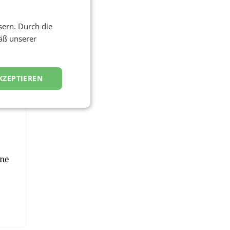
sern. Durch die
.
äß unserer
and
n
KZEPTIEREN
ene