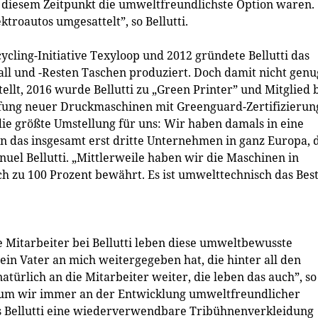
 diesem Zeitpunkt die umweltfreundlichste Option waren.
troautos umgesattelt”, so Bellutti.
cycling-Initiative Texyloop und 2012 gründete Bellutti das
all und -Resten Taschen produziert. Doch damit nicht genu
ellt, 2016 wurde Bellutti zu „Green Printer” und Mitglied 
ffung neuer Druckmaschinen mit Green­guard-Zertifizierun
ie größte Umstellung für uns: Wir haben damals in eine
en das insgesamt erst dritte Unternehmen in ganz Europa, 
uel Bellutti. „Mittlerweile haben wir die Maschinen in
ich zu 100 Prozent bewährt. Es ist umwelttechnisch das Best
 Mitarbeiter bei Bellutti leben diese umweltbewusste
mein Vater an mich weitergegeben hat, die hinter all den
ürlich an die Mitarbeiter weiter, die leben das auch”, so
arum wir immer an der Entwicklung umweltfreundlicher
als Bellutti eine wiederverwendbare Tribühnenverkleidung