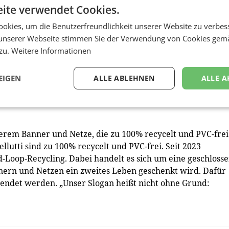
ite verwendet Cookies.
 wenn die Kunden ihn mitgehen. „Natürlich hat diese
okies, um die Benutzerfreundlichkeit unserer Website zu verbes
wir haben aber die Kunden, die das mittragen”, so Bellutti
unserer Webseite stimmen Sie der Verwendung von Cookies gem
en, aber das passiert gerade, und wir können sagen, dass
 zu.
Weitere Informationen
nommen haben, weil wir früh genug Zeit und Geld in die H
twickeln.” Das führte dazu, dass die grünen Alternative
EIGEN
ALLE ABLEHNEN
ALLE A
sind: „Inzwischen ist es sogar so, dass unsere recycelten,
 mehr sind, sondern die Norm, also die erste Wahl.”
erem Banner und Netze, die zu 100% recycelt und PVC-frei
llutti sind zu 100% recycelt und PVC-frei. Seit 2023
d-Loop-Recycling. Dabei handelt es sich um eine geschloss
nnern und Netzen ein zweites Leben geschenkt wird. Dafür
endet werden. „Unser Slogan heißt nicht ohne Grund: