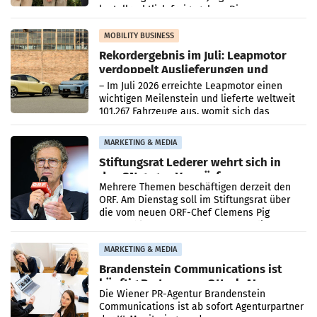
kartellrechtlich freigegeben: Die
Bundeswettbewerbsbehörde und der
Bundeskartellanwalt
MOBILITY BUSINESS
Rekordergebnis im Juli: Leapmotor
verdoppelt Auslieferungen und
überschreitet die 100.000er-Marke
– Im Juli 2026 erreichte Leapmotor einen
wichtigen Meilenstein und lieferte weltweit
101.267 Fahrzeuge aus, womit sich das
Ergebnis gegenüber Juli 2025 mehr als
verdoppelte (+102
MARKETING & MEDIA
Stiftungsrat Lederer wehrt sich in
den SN gegen Vorwürfe
Mehrere Themen beschäftigen derzeit den
ORF. Am Dienstag soll im Stiftungsrat über
die vom neuen ORF-Chef Clemens Pig
vorgeschlagenen Besetzungen für die
Direktionen abgestimmt werden.
MARKETING & MEDIA
Brandenstein Communications ist
künftig Partner von OtterlyAI
Die Wiener PR-Agentur Brandenstein
Communications ist ab sofort Agenturpartner