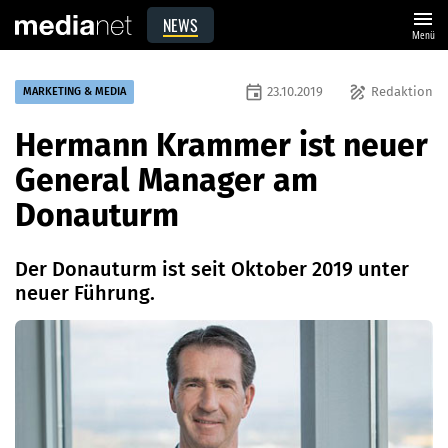
menu
NEWS
Menü
event
draw
23.10.2019
Redaktion
MARKETING & MEDIA
Hermann Krammer ist neuer
General Manager am
Donauturm
Der Donauturm ist seit Oktober 2019 unter
neuer Führung.