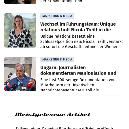
der KI-Monitoring- und
Optimierungsplattform OtterlyAI. Damit baut
die Agentur ihr Leistungsportfolio
MARKETING & MEDIA
Wechsel im Führungsteam: Unique
relations holt Nicola Treitl in die
Geschäftsleitung
Unique relations besetzt eine
Schlüsselposition neu: Nicola Treitl verstärkt
ab sofort die Geschäftsleitung der Wiener
PR-Agentur an der Seite von Josef Kalina und
Anna Kalina-Mahr.
MARKETING & MEDIA
Ungarn: Journalisten
dokumentierten Manipulation und
Zensur
Eine fast 500-seitige Dokumentation von
Mitarbeitern der Ungarischen
Nachrichtenagentur MTI soll die
systematische Nachrichten-Manipulation und
Zensur bei der Agentur während der Zeit
Meistgelesene Artikel
Falkensteiner Camping Wörthersee offiziell eröffnet: