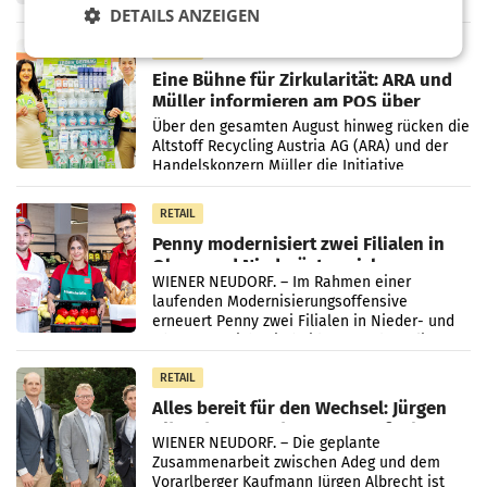
wieder Gewinn gemacht und die
DETAILS ANZEIGEN
Markterwartung deutlich übertroffen.
RETAIL
Eine Bühne für Zirkularität: ARA und
Müller informieren am POS über
Kreislauffähigkeit
Über den gesamten August hinweg rücken die
Altstoff Recycling Austria AG (ARA) und der
Handelskonzern Müller die Initiative
„Kreislauf-Helden“ in allen österreichischen
Müller-Filialen
RETAIL
Penny modernisiert zwei Filialen in
Ober- und Niederösterreich
WIENER NEUDORF. – Im Rahmen einer
laufenden Modernisierungsoffensive
erneuert Penny zwei Filialen in Nieder- und
Oberösterreich. Die beiden Standorte liegen
in Haag sowie im rund
RETAIL
Alles bereit für den Wechsel: Jürgen
Albrecht setzt ab 1.1.2027 auf Adeg
WIENER NEUDORF. – Die geplante
Zusammenarbeit zwischen Adeg und dem
Vorarlberger Kaufmann Jürgen Albrecht ist