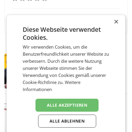
Facebook
Twitter
Messenger
WhatsApp
LinkedIn
XING
Teilen
×
Diese Webseite verwendet
Cookies.
Wir verwenden Cookies, um die
Benutzerfreundlichkeit unserer Website zu
PRIMENEWS
verbessern. Durch die weitere Nutzung
Österreichische Post: Umsatzplus im
unserer Webseite stimmen Sie der
ersten Halbjahr trotz schwachem
Verwendung von Cookies gemäß unserer
Briefgeschäft
WIEN Die Österreichische Post AG hat im
Cookie-Richtlinie zu.
Weitere
ersten Halbjahr 2026 einen Konzernumsatz
von 1.544,0 Mio. EUR erwirtschaftet, was
Informationen
einem Plus von 3,8 Prozent gegenüber dem
Vergleichszeitraum
MARKETING & MEDIA
ALLE AKZEPTIEREN
ProSiebenSat.1 spart und macht
überraschend viel Gewinn
UNTERFÖHRING/MAILAND/AMSTERDAM. Der
ALLE ABLEHNEN
Fernsehkonzern ProSiebenSat.1 hat im
Frühjahr dank Kostensenkungen operativ