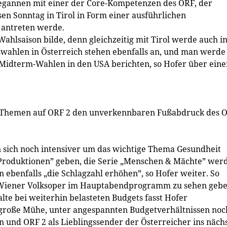
 begannen mit einer der Core-Kompetenzen des ORF, der
en Sonntag in Tirol in Form einer ausführlichen
antreten ­werde.
ahlsaison bilde, denn gleichzeitig mit Tirol werde auch i
tswahlen in Österreich stehen ebenfalls an, und man werde
Midterm-Wahlen in den USA berichten, so Hofer über eine
en Themen auf ORF 2 den unverkennbaren Fußabdruck des 
sich noch intensiver um das wichtige Thema Gesundheit
Produktionen” geben, die Serie „Menschen & Mächte” wer
 ebenfalls „die Schlagzahl erhöhen”, so Hofer weiter. So
r Wiener Volksoper im Hauptabendprogramm zu sehen gebe
e bei weiterhin belasteten Budgets fasst Hofer
roße Mühe, unter angespannten Budgetverhältnissen noc
und ORF 2 als Lieblingssender der Österreicher ins näch