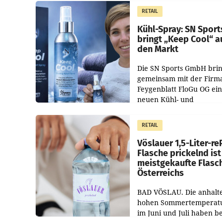
Juli und August versorgt
RETAIL
Unternehmen Kinder so
Kühl-Spray: SN Sport
bringt „Keep Cool“ a
den Markt
Die SN Sports GmbH brin
gemeinsam mit der Firm
Feygenblatt FloGu OG ei
neuen Kühl- und
Regenerations-Spray auf
Markt. Das Produkt nam
RETAIL
„Keep Cool“ ist zu 100 Pr
Vöslauer 1,5-Liter-re
Flasche prickelnd ist
meistgekaufte Flasc
Österreichs
BAD VÖSLAU. Die anhalt
hohen Sommertemperat
im Juni und Juli haben b