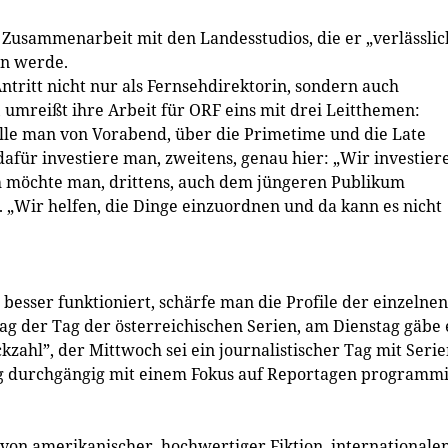
e Zusammenarbeit mit den Landesstudios, die er „verlässlic
n ­werde.
ntritt nicht nur als Fernsehdirektorin, sondern auch
umreißt ihre Arbeit für ORF eins mit drei Leitthemen:
wolle man von Vorabend, über die Primetime und die Late
für investiere man, zweitens, genau hier: „Wir investier
ch möchte man, drittens, auch dem jüngeren Publikum
. „Wir helfen, die Dinge einzuordnen und da kann es nicht
besser funktioniert, schärfe man die Profile der einzelnen
ag der Tag der österreichischen Serien, am Dienstag gäbe 
zahl”, der Mittwoch sei ein journalistischer Tag mit Seri
ig durchgängig mit einem Fokus auf Reportagen programmi
von amerikanischer, hochwertiger Fiktion, internationale