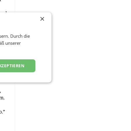
 und
×
sern. Durch die
äß unserer
KZEPTIEREN
ng
,
.m.
o.”