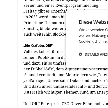
Serien und einer Eventprogrammierung.
Freitag gibt es Unterhaltung für das ganze L
ab 2023 werde man hier verstärkt in die Innov
Diese Webse
Primetime-Formaten dürfe man neue, spitze F
Samstag bliebt weiter der FamilyShow-Tag mit
Wir verwenden Co
auch weiterhin Blockbuster mit großen US-P
weitere Nutzung 
Cookie-Richtlinie
„Die Kraft des ORF”
Voll des Lobes für das Programm war auch O
DETAILS ANZ
seinem Publikum in den kommenden Monaten d
und dazu ein so umfassendes Angebot an öster
der Fußball-WM, dem Alpinen und Nordischen S
‚Schnell ermittelt' und Mehrteilern wie ‚Tote
großartigen ‚Universum'-Dokus und hochkarät
Und dazu unser umfassendes Info- und Servic
Österreich wichtigen Themen rund um Energi
Und ORF-Enterprise-CEO Oliver Böhm hob vor a