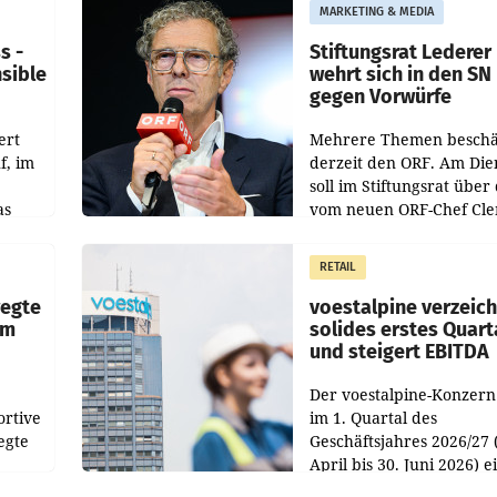
MARKETING & MEDIA
s -
Stiftungsrat Lederer
nsible
wehrt sich in den SN
gegen Vorwürfe
ert
Mehrere Themen beschä
f, im
derzeit den ORF. Am Die
soll im Stiftungsrat über 
as
vom neuen ORF-Chef Cl
chefs
Pig vorgeschlagenen
istian
Besetzungen für die
RETAIL
Direktionen abgestimmt
werden.
wegte
voestalpine verzeic
im
solides erstes Quart
und steigert EBITDA
Der voestalpine-Konzern
ortive
im 1. Quartal des
egte
Geschäftsjahres 2026/27 
April bis 30. Juni 2026) e
aten
solides Ergebnis erwirtsc