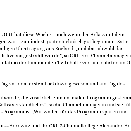
 ORF hat diese Woche – auch wenn der Anlass mit dem
riger war – zumindest quotentechnisch gut begonnen: Satte
ndigen Übertragung aus England, „und das, obwohl das
lls live ausgestrahlt wurde”, so ORF eins-Channelmanager
sentation der kommenden TV-Inhalte vor Journalisten im O
m Tag vor dem ersten Lockdown gewesen und am Tag des
 „Aufwände, die zusätzlich zum normalen Programm gestem
Selbstverständliches”, so die Channelmanagerin und sie fü
RF-Programms, „Wir wollen für das Programm sparen und
roiss-Horowitz und ihr ORF 2-Channelkollege Alexander Ho