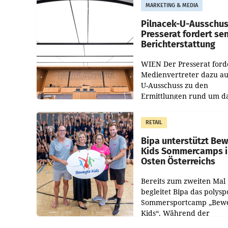
MARKETING & MEDIA
Pilnacek-U-Ausschus
Presserat fordert se
Berichterstattung
WIEN Der Presserat ford
Medienvertreter dazu au
U-Ausschuss zu den
Ermittlungen rund um d
Ableben des Ex-Sektions
im Justizministerium, Chr
RETAIL
Pilnacek, auf sensible
Bipa unterstützt Be
Kids Sommercamps 
Osten Österreichs
Bereits zum zweiten Mal
begleitet Bipa das polysp
Sommersportcamp „Bew
Kids“. Während der
Campwochen in den Mon