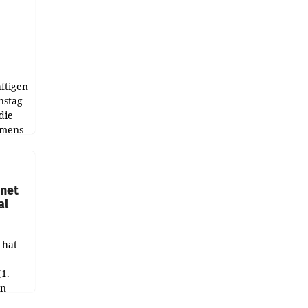
ftigen
nstag
die
emens
hnet
al
 hat
(1.
in
haftet.