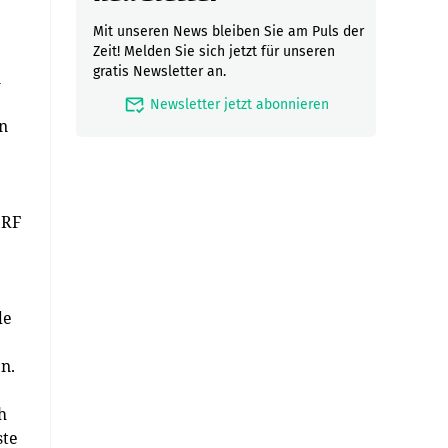
Mit unseren News bleiben Sie am Puls der
Zeit! Melden Sie sich jetzt für unseren
gratis Newsletter an.
n
mark_email_read
Newsletter jetzt abonnieren
n
ORF
de
n.
h
ste