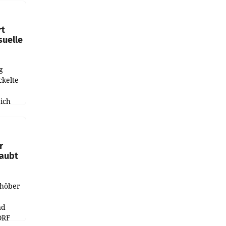
leich
rt
suelle
g
ckelte
ich
e
r
laubt
chöber
nd
ORF