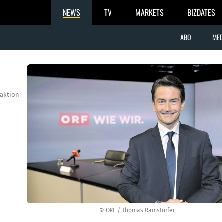
NEWS
TV
MARKETS
BIZDATES
ABO
MED
aktion
© ORF / Thomas Ramstorfer