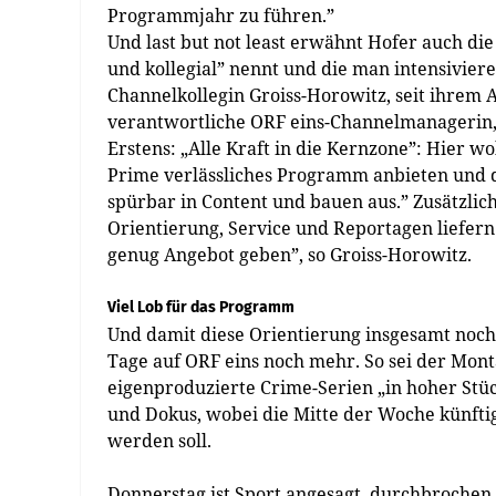
Programmjahr zu führen.”
Und last but not least erwähnt Hofer auch di
und kollegial” nennt und die man intensiviere
Channelkollegin Groiss-Horowitz, seit ihrem A
verantwortliche ORF eins-Channelmanagerin, 
Erstens: „Alle Kraft in die Kernzone”: Hier 
Prime verlässliches Programm anbieten und da
spürbar in Content und bauen aus.” Zusätzli
Orientierung, Service und Reportagen liefern
genug Angebot geben”, so Groiss-Horowitz.
Viel Lob für das Programm
Und damit diese Orientierung insgesamt noch 
Tage auf ORF eins noch mehr. So sei der Mont
eigenproduzierte Crime-Serien „in hoher Stück
und Dokus, wobei die Mitte der Woche künft
werden soll.
Donnerstag ist Sport angesagt, durchbrochen 