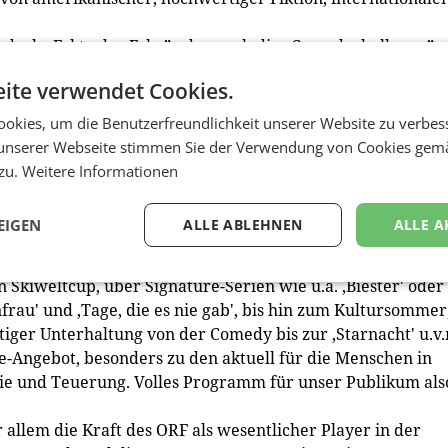
and, ob „Fakt oder Fake” oder auch die „Comedychallenge”,
ationsleiste investieren, denn bei allem Erfolg mit
ite verwendet Cookies.
ormate nicht aus den Augen verlieren.
 vielen Kooperationen, und Sonntag gibt es auf ORF eins
okies, um die Benutzerfreundlichkeit unserer Website zu verbes
remieren.
unserer Webseite stimmen Sie der Verwendung von Cookies gem
 zu.
Weitere Informationen
RF-Generaldirektor Roland Weißmann: „Der ORF bietet
EIGEN
ALLE ABLEHNEN
ALLE A
as Beste aus Information, Kultur, Sport und Unterhaltu
reichischen Filmen und Serien wie schon lange nicht: Von
kiweltcup, über Signature-Serien wie u.a. ‚Biester' oder
nfrau' und ‚Tage, die es nie gab', bis hin zum Kultursommer
iger Unterhaltung von der Comedy bis zur ‚Starnacht' u.v
e-Angebot, besonders zu den aktuell für die Menschen in
e und Teuerung. Volles Programm für unser Publikum als
llem die Kraft des ORF als wesentlicher Player in der