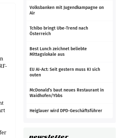
Volksbanken mit Jugendkampagne on
Air
Tchibo bringt Ube-Trend nach
Österreich
Best Lunch zeichnet beliebte
Mittagslokale aus
in
RF-
EU AI-Act: Seit gestern muss KI sich
outen
McDonald’s baut neues Restaurant in
Waidhofen/Ybbs
mt
hrt
Heiglauer wird DPD-Geschäftsführer
fer
newsletter