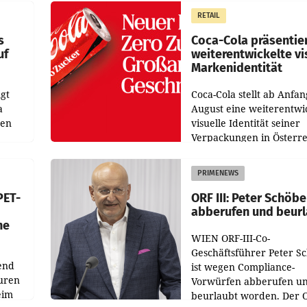
 das
Der Umsatz stieg im Verg
RETAIL
wie
zur Vorjahresperiode
s
Coca-Cola präsentie
uf
weiterentwickelte vi
Markenidentität
gt
Coca-Cola stellt ab Anfan
a
August eine weiterentwi
nen
visuelle Identität seiner
Verpackungen in Österre
 den
vor. Im Mittelpunkt des
ens
Redesigns stehen zentral
PRIMENEWS
ozent
Gestaltungselemente
PET-
ORF III: Peter Schöbe
abberufen und beur
he
WIEN ORF-III-Co-
Geschäftsführer Peter S
end
ist wegen Compliance-
uren
Vorwürfen abberufen u
eim
beurlaubt worden. Der 