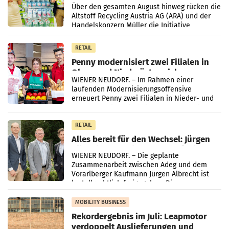
Kreislauffähigkeit
Über den gesamten August hinweg rücken die
Altstoff Recycling Austria AG (ARA) und der
Handelskonzern Müller die Initiative
„Kreislauf-Helden“ in allen österreichischen
Müller-Filialen
RETAIL
Penny modernisiert zwei Filialen in
Ober- und Niederösterreich
WIENER NEUDORF. – Im Rahmen einer
laufenden Modernisierungsoffensive
erneuert Penny zwei Filialen in Nieder- und
Oberösterreich. Die beiden Standorte liegen
in Haag sowie im rund
RETAIL
Alles bereit für den Wechsel: Jürgen
Albrecht setzt ab 1.1.2027 auf Adeg
WIENER NEUDORF. – Die geplante
Zusammenarbeit zwischen Adeg und dem
Vorarlberger Kaufmann Jürgen Albrecht ist
kartellrechtlich freigegeben: Die
Bundeswettbewerbsbehörde und der
Bundeskartellanwalt
MOBILITY BUSINESS
Rekordergebnis im Juli: Leapmotor
verdoppelt Auslieferungen und