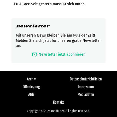
EU AI-Act: Seit gestern muss KI sich outen
newsletter
Mit unseren News bleiben Sie am Puls der Zeit!
Melden Sie sich jetzt für unseren gratis Newsletter
an.
mark_email_read
Newsletter jetzt abonnieren
Archiv
Datenschutzrichtlinien
Offenlegung
Impressum
AGB
Mediadaten
Kontakt
Copyright © 2026 medianet. All rights reserved.