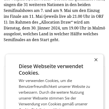
singen die 31 weiteren Nationen in den beiden
Semifinalshows am 7. und am 9. Mai um den Einzug
ins Finale am 11. Mai (jeweils live ab 21.00 Uhr in ORF
1). Im Rahmen des „Allocation Draw“ wird am
Dienstag, dem 30. Jänner 2024, um 19.00 Uhr in Malmö
ausgelost, welches Land in welcher Hälfte welches
Semifinales an den Start geht.
×
Diese Webseite verwendet
Cookies.
BEWERTEN SIE DIESEN ARTIKEL
Wir verwenden Cookies, um die
Benutzerfreundlichkeit unserer Website zu
verbessern. Durch die weitere Nutzung
unserer Webseite stimmen Sie der
Facebook
Twitter
Messenger
WhatsApp
LinkedIn
XING
Teilen
Verwendung von Cookies gemäß unserer