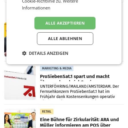
Cookie-Richtlinie zu.
Weitere
Informationen
ALLE AKZEPTIEREN
PRIMENEWS
Österreichische Post: Umsatzplus im
ALLE ABLEHNEN
ersten Halbjahr trotz schwachem
Briefgeschäft
WIEN Die Österreichische Post AG hat im
ersten Halbjahr 2026 einen Konzernumsatz
DETAILS ANZEIGEN
von 1.544,0 Mio. EUR erwirtschaftet, was
einem Plus von 3,8 Prozent gegenüber dem
Vergleichszeitraum
MARKETING & MEDIA
ProSiebenSat.1 spart und macht
überraschend viel Gewinn
UNTERFÖHRING/MAILAND/AMSTERDAM. Der
Fernsehkonzern ProSiebenSat.1 hat im
Frühjahr dank Kostensenkungen operativ
wieder Gewinn gemacht und die
Markterwartung deutlich übertroffen.
RETAIL
Eine Bühne für Zirkularität: ARA und
Müller informieren am POS über