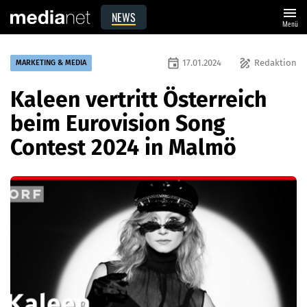
menu
NEWS
Menü
event
draw
17.01.2024
Redaktion
MARKETING & MEDIA
Kaleen vertritt Österreich
beim Eurovision Song
Contest 2024 in Malmö