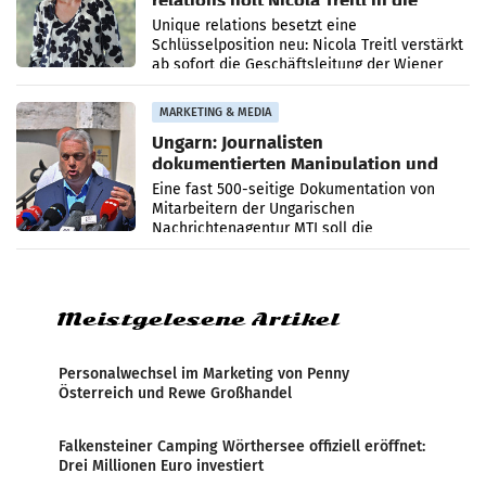
relations holt Nicola Treitl in die
Geschäftsleitung
Unique relations besetzt eine
Schlüsselposition neu: Nicola Treitl verstärkt
ab sofort die Geschäftsleitung der Wiener
PR-Agentur an der Seite von Josef Kalina und
Anna Kalina-Mahr.
MARKETING & MEDIA
Ungarn: Journalisten
dokumentierten Manipulation und
Zensur
Eine fast 500-seitige Dokumentation von
Mitarbeitern der Ungarischen
Nachrichtenagentur MTI soll die
systematische Nachrichten-Manipulation und
Zensur bei der Agentur während der Zeit
Meistgelesene Artikel
Personalwechsel im Marketing von Penny
Österreich und Rewe Großhandel
Falkensteiner Camping Wörthersee offiziell eröffnet:
Drei Millionen Euro investiert