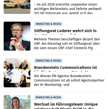
überschreitet die 100.000er-Marke
– Im Juli 2026 erreichte Leapmotor einen
wichtigen Meilenstein und lieferte weltweit
101.267 Fahrzeuge aus, womit sich das
Ergebnis gegenüber Juli 2025 mehr als
verdoppelte (+102
MARKETING & MEDIA
Stiftungsrat Lederer wehrt sich in
den SN gegen Vorwürfe
Mehrere Themen beschäftigen derzeit den
ORF. Am Dienstag soll im Stiftungsrat über
die vom neuen ORF-Chef Clemens Pig
vorgeschlagenen Besetzungen für die
Direktionen abgestimmt werden.
MARKETING & MEDIA
Brandenstein Communications ist
künftig Partner von OtterlyAI
Die Wiener PR-Agentur Brandenstein
Communications ist ab sofort Agenturpartner
der KI-Monitoring- und
Optimierungsplattform OtterlyAI. Damit baut
die Agentur ihr Leistungsportfolio
MARKETING & MEDIA
Wechsel im Führungsteam: Unique