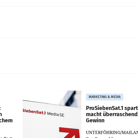
MARKETING & MEDIA
:
ProSiebenSat.1 spar
n
macht überraschend 
achem
Gewinn
UNTERFÖHRING/MAILA