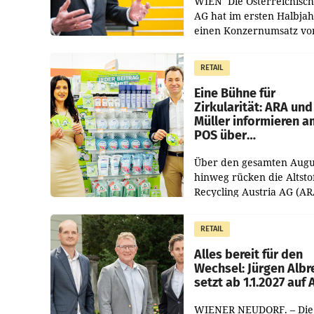
WIEN Die Österreichisch
AG hat im ersten Halbja
einen Konzernumsatz vo
1.544,0 Mio. EUR
erwirtschaftet, was eine
RETAIL
von 3,8 Prozent gegenüb
dem Vergleichszeitraum
Eine Bühne für
Zirkularität: ARA und
Müller informieren a
POS über
Kreislauffähigkeit
Über den gesamten Augu
hinweg rücken die Altsto
Recycling Austria AG (AR
und der Handelskonzern
Müller die Initiative „Krei
RETAIL
Helden“ in allen
österreichischen Müller-F
Alles bereit für den
Wechsel: Jürgen Albr
setzt ab 1.1.2027 auf
WIENER NEUDORF. – Die