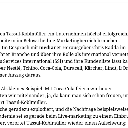
a ­Tassul-Koblmüller ein Unternehmen höchst erfolgreich
beitern im Below-the-line-Marketingbereich branchen­
t. Im Gespräch mit
media
net-Herausgeber Chris Radda im
hrer Branche und über ihre Rolle als international vernet
es Services International (SSI) und ihre Kundenliste lässt 
r Nestlé, Tchibo, Coca-Cola, Duracell, Kärcher, Lindt, L’O
einer Auszug daraus.
Als kleines Beispiel: Mit Coca-Cola feiern wir heuer
iten wir miteinander, ja, da kann man sich schon freuen, u
ärt Tassul-Koblmüller.
nche geradezu explodiert, und die Nachfrage beispielsweis
ndemie sei es gerade beim Live-marketing zu einem Einbr
er, verortet Tassul-Koblmüller wieder einen Aufschwung: