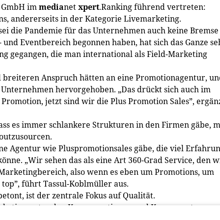
es GmbH im
media
net
xpert
.Ranking führend vertreten:
ns, andererseits in der Kategorie Livemarketing.
 sei die Pandemie für das Unternehmen auch keine Bremse
 und Eventbereich begonnen haben, hat sich das Ganze se
ung gegangen, die man international als Field-Marketing
l breiteren Anspruch hätten an eine Promotionagentur, un
m Unternehmen hervorgehoben. „Das drückt sich auch im
romotion, jetzt sind wir die Plus Promotion Sales”, ergän
dass es immer schlankere Strukturen in den Firmen gäbe, 
outzusourcen.
ne Agentur wie Pluspromotionsales gäbe, die viel Erfahru
nne. „Wir sehen das als eine Art 360-Grad Service, den w
-Marketingbereich, also wenn es eben um Promotions, um
 top”, führt Tassul-Koblmüller aus.
ont, ist der zentrale Fokus auf Qualität.
Marketing unter den Konsumentinnen und Konsumenten
ezession der Aufmerksamkeit. Die Menschen seien