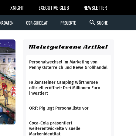
XNIGHT
EXECUTIVE CLUB
NEWSLETTER
search
IADATEN
CSR-GUIDE.AT
PROJEKTE
SUCHE
Meistgelesene Artikel
Personalwechsel im Marketing von
Penny Österreich und Rewe Großhandel
Falkensteiner Camping Wörthersee
offiziell eröffnet: Drei Millionen Euro
investiert
ORF: Pig legt Personalliste vor
 zu
Coca-Cola präsentiert
weiterentwickelte visuelle
Markenidentität