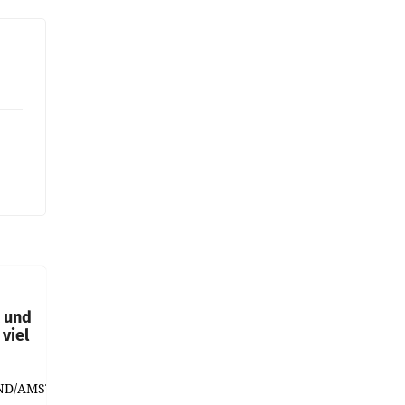
t und
viel
ND/AMSTERDAM.