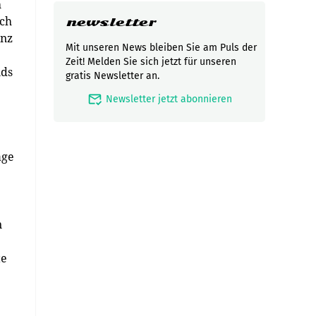
h
ich
newsletter
anz
Mit unseren News bleiben Sie am Puls der
Zeit! Melden Sie sich jetzt für unseren
nds
gratis Newsletter an.
mark_email_read
Newsletter jetzt abonnieren
äge
n
te