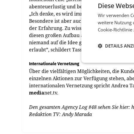
Diese Webse
abenteuerlustig und bereit, sich auf neue Din
„Ich denke, es wird immer wichtiger werden, w
Wir verwenden Co
Besondere ist aber auch, dass es nicht einfach 
weitere Nutzung 
der Erfahrung. Zu wissen,
was
geht. Ich zitie
Cookie-Richtlinie
diesen großen Aufbau am Stephansplatz.' Das
niemand auf die Idee gekommen, da so einen g
DETAILS ANZ
erlaubt”, schildert Tassul-Kobl-müller.
Internationale Vernetzung
Über die vielfältigen Möglichkeiten, die Ku
einzelnen Aktionen zur Verfügung stehen, abe
internationalen Vernetzung spricht Andrea 
media
net.tv.
Den gesamten Agency Log #48 sehen Sie hier: ht
Redaktion TV: Andy Marada