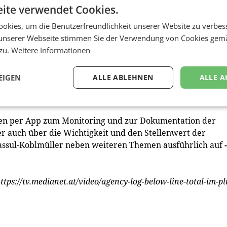
ite verwendet Cookies.
ge einzulassen und diese müsse man letztendlich auch biet
ie kreativ eine Agentur ist, wie viele Ideen sie hat. Das
okies, um die Benutzerfreundlichkeit unserer Website zu verbes
Kreativität ist, sondern es ist diese Kreativität, gepaart mi
unserer Webseite stimmen Sie der Verwendung von Cookies gem
re immer gerne die Kunden, die sagen: ‚Und dann machen w
 zu.
Weitere Informationen
 hat nur einen ganz kleinen Haken, warum ist denn da
roßen Aufbau zu machen? Es ist schlicht und einfach nich
EIGEN
ALLE ABLEHNEN
ALLE A
nden per App zum Monitoring und zur Dokumentation der
r auch über die Wichtigkeit und den Stellenwert der
Tassul-Koblmüller neben weiteren Themen ausführlich auf
­
tps://tv.medianet.at/video/agency-log-below-line-total-im-pl