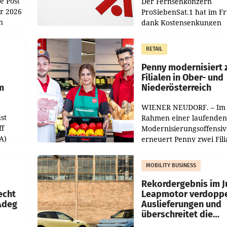
e Post
Der Fernsehkonzern
hr 2026
ProSiebenSat.1 hat im F
n
dank Kostensenkungen
operativ wieder Gewinn
m Plus
gemacht und die
RETAIL
er
Markterwartung deutlic
übertroffen.
Penny modernisiert 
Filialen in Ober- und
m
Niederösterreich
WIENER NEUDORF. – Im
st
Rahmen einer laufenden
ff
Modernisierungsoffensiv
A)
erneuert Penny zwei Fili
Nieder- und Oberösterre
slauf-
Die beiden Standorte lie
MOBILITY BUSINESS
Haag sowie im rund
ilialen
Rekordergebnis im Ju
echt
Leapmotor verdoppe
 Adeg
Auslieferungen und
überschreitet die
100.000er-Marke