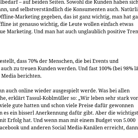
lbedarf – auf beiden Seiten. Sowohl die Kunden haben sic
nn, und selbstverständlich die Konsumenten auch. Natürl
ffline-Marketing gegeben, das ist ganz wichtig, man hat g
ffline ist genauso wichtig, die Leute wollen einfach etwas
neue Marketing. Und man hat auch unglaublich positive Tre
estellt, dass 70% der Menschen, die bei Events und
auch zu treuen Kunden werden. Und fast 100% (bei 98% l
 Media berichten.
nn auch online wieder ausgespielt werde. Was bei allen
e, erklärt Tassul-Koblmüller so: „Wir leben sehr stark vo
 viele gute hatten und schon viele Preise dafür gewonnen
 es ein bisserl Anerkennung dafür gibt. Aber die wichtigs
it Erfolg hat. Und wenn man mit einem Budget von 5.000
Facebook und anderen Social Media-Kanälen erreicht, dann