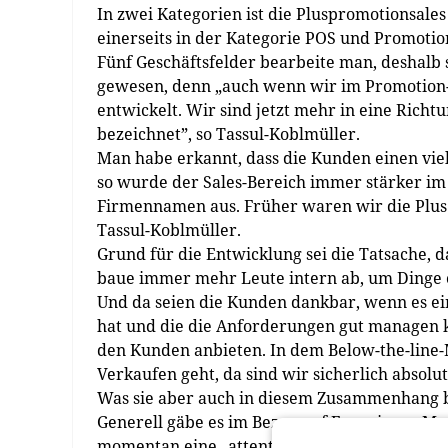
In zwei Kategorien ist die Pluspromotionsal
einerseits in der Kategorie POS und Promotio
Fünf Geschäftsfelder bearbeite man, deshalb
gewesen, denn „auch wenn wir im ­Promotion-
entwickelt. Wir sind jetzt mehr in eine Richt
bezeichnet”, so ­Tassul-Koblmüller.
Man habe erkannt, dass die Kunden einen vie
so wurde der Sales-Bereich immer stärker i
Firmennamen aus. Früher waren wir die Plus P
Tassul-Koblmüller.
Grund für die Entwicklung sei die Tatsache, 
baue immer mehr Leute intern ab, um Dinge 
Und da seien die Kunden dankbar, wenn es ei
hat und die die Anforderungen gut managen kö
den Kunden anbieten. In dem Below-the-line
Verkaufen geht, da sind wir sicherlich absolut
Was sie aber auch in diesem Zusammenhang bet
Generell gäbe es im Bezug auf Experience 
momentan eine „attention-recession”, eine R