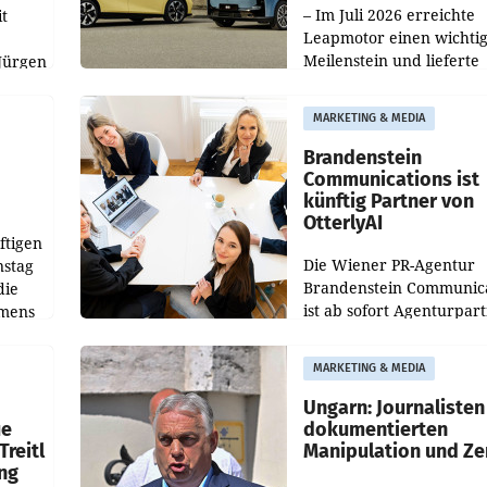
– Im Juli 2026 erreichte
t
Leapmotor einen wichti
Meilenstein und lieferte
Jürgen
weltweit 101.267 Fahrze
ich
aus, womit sich das Erge
MARKETING & MEDIA
gegenüber Juli 2025 meh
örde
verdoppelte (+102
walt
Brandenstein
Communications ist
künftig Partner von
OtterlyAI
ftigen
Die Wiener PR-Agentur
nstag
Brandenstein Communica
die
ist ab sofort Agenturpar
emens
der KI-Monitoring- und
Optimierungsplattform
MARKETING & MEDIA
OtterlyAI. Damit baut di
Agentur ihr Leistungspor
Ungarn: Journalisten
ue
dokumentierten
Treitl
Manipulation und Ze
ung