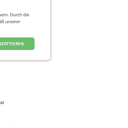
en.
sern. Durch die
t
äß unserer
ir
t
KZEPTIEREN
us