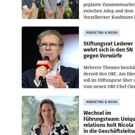
geplante Zusammenarbei
zwischen Adeg und dem
Vorarlberger Kaufmann 
Albrecht ist kartellrechtl
freigegeben: Die
MARKETING & MEDIA
Bundeswettbewerbsbeh
und der Bundeskartellan
Stiftungsrat Lederer
wehrt sich in den SN
gegen Vorwürfe
Mehrere Themen beschä
derzeit den ORF. Am Die
soll im Stiftungsrat über 
vom neuen ORF-Chef Cl
Pig vorgeschlagenen
Besetzungen für die
MARKETING & MEDIA
Direktionen abgestimmt
werden.
Wechsel im
Führungsteam: Uniq
relations holt Nicola 
in die Geschäftsleit