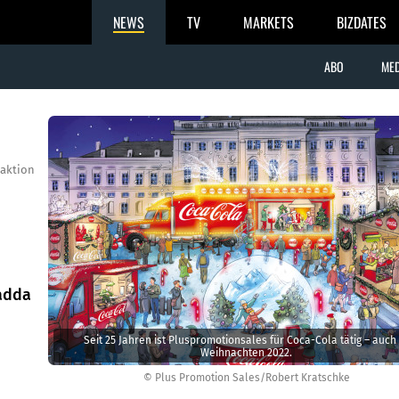
NEWS
TV
MARKETS
BIZDATES
ABO
MED
aktion
Radda
Seit 25 Jahren ist Pluspromotionsales für Coca-Cola tätig – auch
Weihnachten 2022.
© Plus Promotion Sales/Robert Kratschke