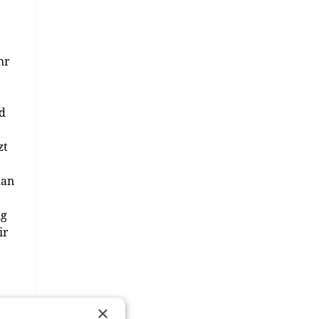
hr
d
zt
man
ng
ir
×