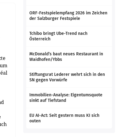
ORF-Festspielempfang 2026 im Zeichen
der Salzburger Festspiele
Tchibo bringt Ube-Trend nach
,
Österreich
McDonald’s baut neues Restaurant in
zte
Waidhofen/Ybbs
kaum
réal
Stiftungsrat Lederer wehrt sich in den
SN gegen Vorwürfe
Immobilien-Analyse: Eigentumsquote
sinkt auf Tiefstand
nd
EU AI-Act: Seit gestern muss KI sich
e
outen
uch