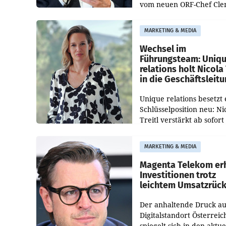
vom neuen ORF-Chef Cl
Pig vorgeschlagenen
Besetzungen für die
MARKETING & MEDIA
Direktionen abgestimmt
werden.
Wechsel im
Führungsteam: Uniq
relations holt Nicola 
in die Geschäftsleit
Unique relations besetzt 
Schlüsselposition neu: Ni
Treitl verstärkt ab sofort
Geschäftsleitung der Wi
PR-Agentur an der Seite 
MARKETING & MEDIA
Josef Kalina und Anna Ka
Mahr.
Magenta Telekom er
Investitionen trotz
leichtem Umsatzrüc
Der anhaltende Druck au
Digitalstandort Österreic
spiegelt sich in den aktue