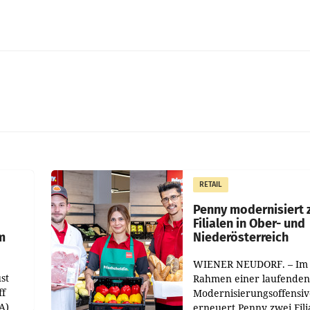
RETAIL
Penny modernisiert 
Filialen in Ober- und
m
Niederösterreich
WIENER NEUDORF. – Im
st
Rahmen einer laufenden
ff
Modernisierungsoffensiv
A)
erneuert Penny zwei Fili