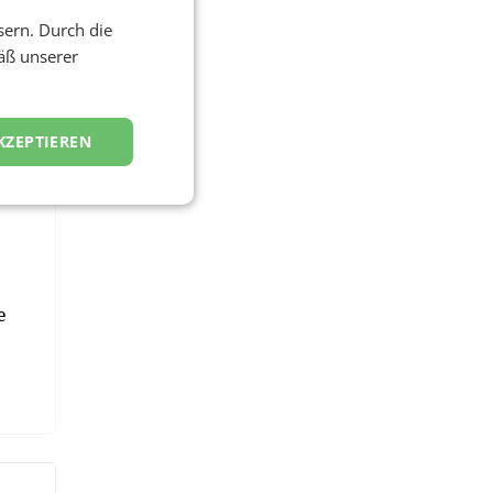
f
sern. Durch die
äß unserer
KZEPTIEREN
e