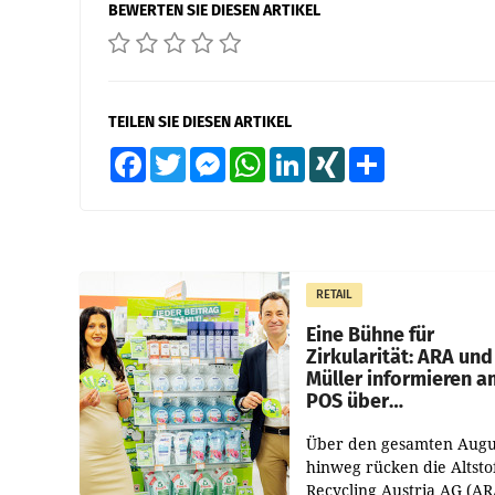
BEWERTEN SIE DIESEN ARTIKEL
TEILEN SIE DIESEN ARTIKEL
Facebook
Twitter
Messenger
WhatsApp
LinkedIn
XING
Teilen
RETAIL
Eine Bühne für
Zirkularität: ARA und
Müller informieren a
POS über
Kreislauffähigkeit
Über den gesamten Augu
hinweg rücken die Altsto
Recycling Austria AG (AR