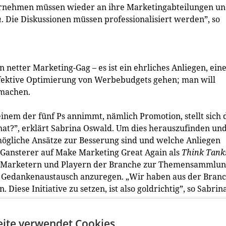
ternehmen müssen wieder an ihre Marketingabteilungen u
n
. Die Diskussionen müssen professionalisiert werden”, so
 netter Marketing-Gag – es ist ein ehrliches Anliegen, ein
neffektive Optimierung von Werbebudgets gehen; man will
machen.
inem der fünf Ps annimmt, nämlich Promotion, stellt sich 
t?”, erklärt Sabrina Oswald. Um dies herauszufinden und
mögliche Ansätze zur Besserung sind und welche Anliegen
 Gansterer auf Make Marketing Great Again als
Think Tank
ren Marketern und Playern der Branche zur Themensammlu
n Gedankenaustausch anzuregen. „Wir haben aus der Bran
Diese Initiative zu setzen, ist also goldrichtig”, so Sabrin
ake Marketing Great Again” haben, erklärt Gansterer: „Je
ite verwendet Cookies.
 desto stärker verschwindet der Kunde aus dem Fokus.”