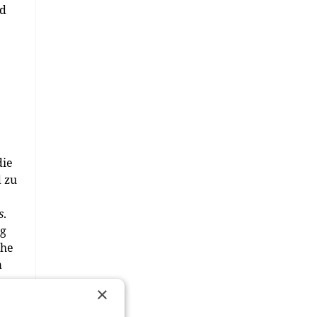
nd
e
die
 zu
s
.
ng
che
a
×