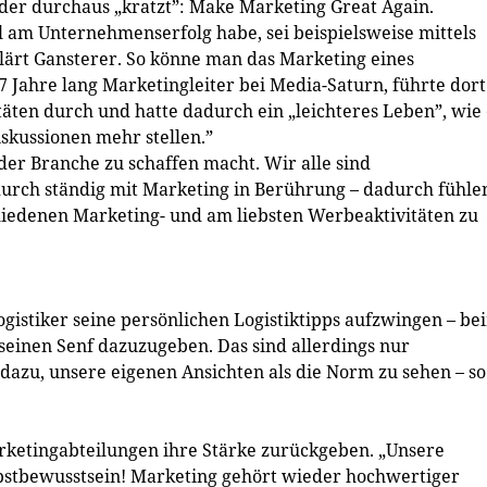
 der durchaus „kratzt”: Make Marketing Great Again.
am Unternehmenserfolg habe, sei beispielsweise mittels
ärt Gansterer. So könne man das Marketing eines
7 Jahre lang Marketingleiter bei Media-Saturn, führte dort
äten durch und hatte dadurch ein „leichteres Leben”, wie
iskussionen mehr stellen.”
 der Branche zu schaffen macht. Wir alle sind
rch ständig mit Marketing in Berührung – dadurch fühle
hiedenen Marketing- und am liebsten Werbeaktivitäten zu
istiker seine persönlichen Logistiktipps aufzwingen – be
 seinen Senf dazuzugeben. Das sind allerdings nur
dazu, unsere eigenen Ansichten als die Norm zu sehen – so
ketingabteilungen ihre Stärke ­zurückgeben. „Unsere
lbst­bewusstsein! Marketing gehört wieder hochwertiger