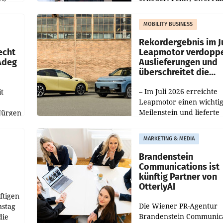
Nieder- und Oberösterre
slauf-
Die beiden Standorte lie
MOBILITY BUSINESS
Haag sowie im rund
ilialen
Rekordergebnis im Ju
echt
Leapmotor verdoppe
 Adeg
Auslieferungen und
überschreitet die
100.000er-Marke
– Im Juli 2026 erreichte
t
Leapmotor einen wichti
Meilenstein und lieferte
Jürgen
weltweit 101.267 Fahrze
ich
aus, womit sich das Erge
MARKETING & MEDIA
gegenüber Juli 2025 meh
örde
verdoppelte (+102
walt
Brandenstein
Communications ist
künftig Partner von
OtterlyAI
ftigen
Die Wiener PR-Agentur
nstag
Brandenstein Communica
die