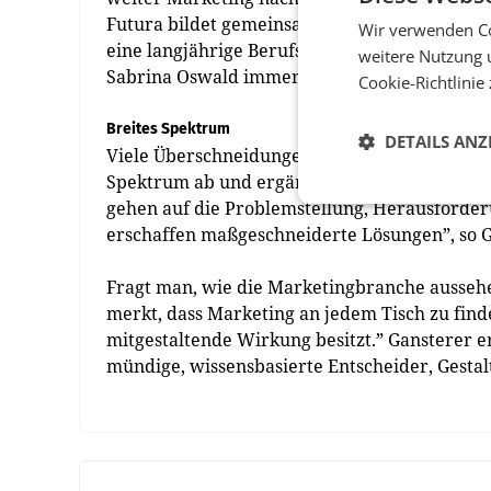
Futura bildet gemeinsam mit Gansterer ein B
Wir verwenden Co
eine langjährige Berufslaufbahn als Marketin
weitere Nutzung 
Sabrina Oswald immer auf Agenturseite tätig
Cookie-Richtlinie
Breites Spektrum
DETAILS ANZ
Viele Überschneidungen haben die drei Gesch
Spektrum ab und ergänzt einander. „Unser Ans
gehen auf die Problemstellung, Herausforde
erschaffen maßgeschneiderte Lösungen”, so G
Fragt man, wie die Marketingbranche aussehe
merkt, dass Marketing an jedem Tisch zu find
mitgestaltende Wirkung besitzt.” Gansterer e
mündige, wissensbasierte Entscheider, Gestal