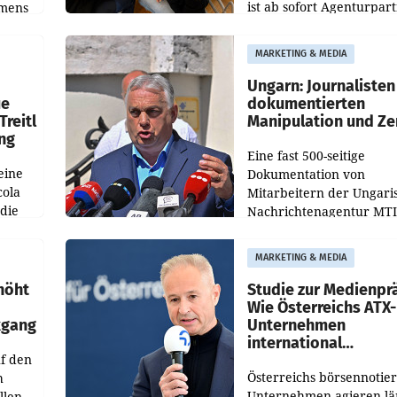
ist ab sofort Agenturpar
emens
der KI-Monitoring- und
Optimierungsplattform
MARKETING & MEDIA
OtterlyAI. Damit baut di
Agentur ihr Leistungspor
Ungarn: Journalisten
ue
dokumentierten
Treitl
Manipulation und Ze
ung
Eine fast 500-seitige
eine
Dokumentation von
cola
Mitarbeitern der Ungari
 die
Nachrichtenagentur MTI 
ener
die systematische Nachri
von
Manipulation und Zensur
MARKETING & MEDIA
lina-
der Agentur während de
höht
Studie zur Medienpr
Wie Österreichs ATX-
kgang
Unternehmen
international
f den
wahrgenommen wer
Österreichs börsennotier
h
Unternehmen agieren lä
llen