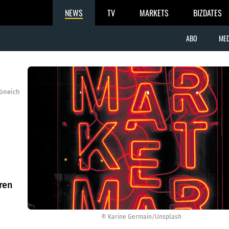
NEWS
TV
MARKETS
BIZDATES
ABO
MED
öneich
ren
© Karine Germain/Unsplash