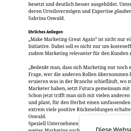
besetzt und deutlich besser ausgebildet. Un
deren Urteilsvermögen und Expertise
glaube
Sabrina Oswald.
Ehrliches Anliegen
„Make Marketing Great Again” ist nicht nur ein
Initiative. Dabei soll es nicht nur um koste
zudem Marketing
relevanter
für den Kunden 
„Bedenkt man, dass sich Marketing nur noch e
Frage, wer die anderen Rollen übernommen ha
eruieren was in der Branche schiefläuft, wo 
Marketer haben, setzt Futura gemeinsam mit
Schon jetzt trifft man sich mit vielen ande
und plant, für den Herbst einen umfassende
extrem viele positive Rückmeldungen erhalten. 
Oswald.
Speziell Unternehmen sollten Interesse an „M
Diese Webse
weiter Marketing nach hinten gedrängt wird,