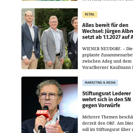
und der Handelskonzern
Müller die Initiative „Krei
RETAIL
Helden“ in allen
österreichischen Müller-F
Alles bereit für den
Wechsel: Jürgen Albr
setzt ab 1.1.2027 auf
WIENER NEUDORF. – Die
geplante Zusammenarbei
zwischen Adeg und dem
Vorarlberger Kaufmann 
Albrecht ist kartellrechtl
freigegeben: Die
MARKETING & MEDIA
Bundeswettbewerbsbeh
und der Bundeskartellan
Stiftungsrat Lederer
wehrt sich in den SN
gegen Vorwürfe
Mehrere Themen beschä
derzeit den ORF. Am Die
soll im Stiftungsrat über 