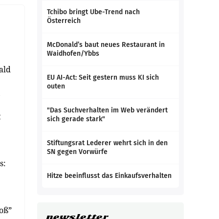
Tchibo bringt Ube-Trend nach
Österreich
McDonald’s baut neues Restaurant in
Waidhofen/Ybbs
ald
EU AI-Act: Seit gestern muss KI sich
outen
,
"Das Suchverhalten im Web verändert
t
sich gerade stark"
Stiftungsrat Lederer wehrt sich in den
SN gegen Vorwürfe
s:
Hitze beeinflusst das Einkaufsverhalten
oß”
newsletter