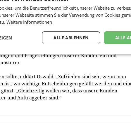
eratungskollektiv; während Alexander Oswald ebenfalls au
okies, um die Benutzerfreundlichkeit unserer Website zu verbes
gleiter bei beispielsweise Nokia zurückblicken kann, war
unserer Webseite stimmen Sie der Verwendung von Cookies gem
.
 zu.
Weitere Informationen
EIGEN
ALLE ABLEHNEN
ALLE A
äftspartner nicht, doch man deckt gemeinsam ein breites
pruch ist, dass wir nichts von der Stange verkaufen. Wir
rungen und Fragestellungen unserer Kunden ein und
ansterer.
n sollte, erklärt Oswald: „Zufrieden sind wir, wenn man
en ist, wo wichtige Entscheidungen gefällt werden und ein
rgänzt: „Gleichzeitig wollen wir, dass unsere Kunden
ter und Auftraggeber sind.”