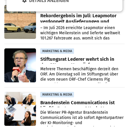
DETAILS ANZEIGEN
Bundeswettbewerbsbehörde und der
Bundeskartellanwalt
MOBILITY BUSINESS
Rekordergebnis im Juli: Leapmotor
verdoppelt Auslieferungen und
überschreitet die 100.000er-Marke
– Im Juli 2026 erreichte Leapmotor einen
wichtigen Meilenstein und lieferte weltweit
101.267 Fahrzeuge aus, womit sich das
Ergebnis gegenüber Juli 2025 mehr als
verdoppelte (+102
MARKETING & MEDIA
Stiftungsrat Lederer wehrt sich in
den SN gegen Vorwürfe
Mehrere Themen beschäftigen derzeit den
ORF. Am Dienstag soll im Stiftungsrat über
die vom neuen ORF-Chef Clemens Pig
vorgeschlagenen Besetzungen für die
Direktionen abgestimmt werden.
MARKETING & MEDIA
Brandenstein Communications ist
künftig Partner von OtterlyAI
Die Wiener PR-Agentur Brandenstein
Communications ist ab sofort Agenturpartner
der KI-Monitoring- und
Optimierungsplattform OtterlyAI. Damit baut