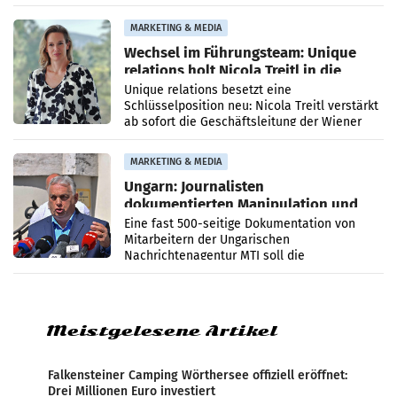
die Agentur ihr Leistungsportfolio
MARKETING & MEDIA
Wechsel im Führungsteam: Unique
relations holt Nicola Treitl in die
Geschäftsleitung
Unique relations besetzt eine
Schlüsselposition neu: Nicola Treitl verstärkt
ab sofort die Geschäftsleitung der Wiener
PR-Agentur an der Seite von Josef Kalina und
Anna Kalina-Mahr.
MARKETING & MEDIA
Ungarn: Journalisten
dokumentierten Manipulation und
Zensur
Eine fast 500-seitige Dokumentation von
Mitarbeitern der Ungarischen
Nachrichtenagentur MTI soll die
systematische Nachrichten-Manipulation und
Zensur bei der Agentur während der Zeit
Meistgelesene Artikel
Falkensteiner Camping Wörthersee offiziell eröffnet:
Drei Millionen Euro investiert