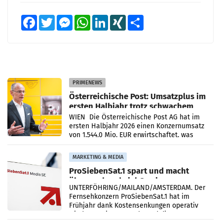
Facebook
Twitter
Messenger
WhatsApp
LinkedIn
XING
Teilen
PRIMENEWS
Österreichische Post: Umsatzplus im
ersten Halbjahr trotz schwachem
Briefgeschäft
WIEN Die Österreichische Post AG hat im
ersten Halbjahr 2026 einen Konzernumsatz
von 1.544,0 Mio. EUR erwirtschaftet, was
einem Plus von 3,8 Prozent gegenüber dem
Vergleichszeitraum
MARKETING & MEDIA
ProSiebenSat.1 spart und macht
überraschend viel Gewinn
UNTERFÖHRING/MAILAND/AMSTERDAM. Der
Fernsehkonzern ProSiebenSat.1 hat im
Frühjahr dank Kostensenkungen operativ
wieder Gewinn gemacht und die