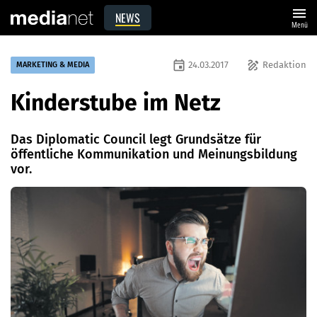
menu
NEWS
Menü
event
draw
24.03.2017
Redaktion
MARKETING & MEDIA
Kinderstube im Netz
Das Diplomatic Council legt Grundsätze für
öffentliche Kommunikation und Meinungsbildung
vor.