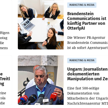
aus, womit sich das Erge
MARKETING & MEDIA
gegenüber Juli 2025 meh
örde
verdoppelte (+102
walt
Brandenstein
Communications ist
künftig Partner von
OtterlyAI
ftigen
Die Wiener PR-Agentur
nstag
Brandenstein Communica
die
ist ab sofort Agenturpar
emens
der KI-Monitoring- und
Optimierungsplattform
MARKETING & MEDIA
OtterlyAI. Damit baut di
Agentur ihr Leistungspor
Ungarn: Journalisten
ue
dokumentierten
Treitl
Manipulation und Ze
ung
Eine fast 500-seitige
eine
Dokumentation von
cola
Mitarbeitern der Ungari
 die
Nachrichtenagentur MTI 