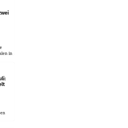
h
zwei
e
alen in
ich.
gen in
li:
lt
gen
uge