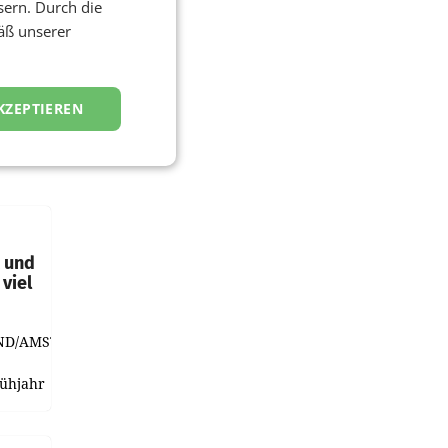
sern. Durch die
äß unserer
KZEPTIEREN
t und
viel
ND/AMSTERDAM.
rühjahr