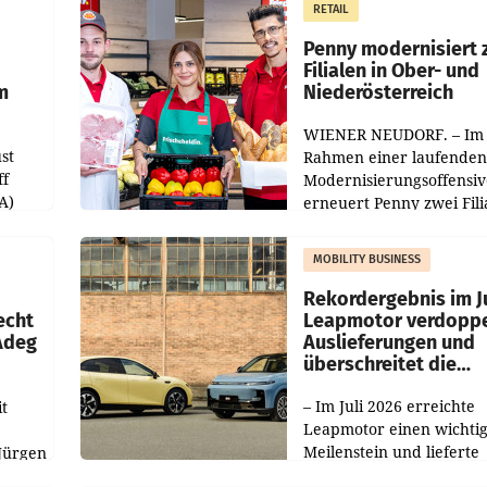
RETAIL
er
Markterwartung deutlic
übertroffen.
Penny modernisiert 
Filialen in Ober- und
m
Niederösterreich
WIENER NEUDORF. – Im
st
Rahmen einer laufenden
ff
Modernisierungsoffensiv
A)
erneuert Penny zwei Fili
Nieder- und Oberösterre
slauf-
Die beiden Standorte lie
MOBILITY BUSINESS
Haag sowie im rund
ilialen
Rekordergebnis im Ju
echt
Leapmotor verdoppe
 Adeg
Auslieferungen und
überschreitet die
100.000er-Marke
– Im Juli 2026 erreichte
t
Leapmotor einen wichti
Meilenstein und lieferte
Jürgen
weltweit 101.267 Fahrze
ich