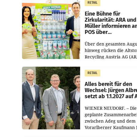
RETAIL
von 3,8 Prozent gegenüb
dem Vergleichszeitraum
Eine Bühne für
Zirkularität: ARA und
Müller informieren a
POS über
Kreislauffähigkeit
Über den gesamten Augu
hinweg rücken die Altsto
Recycling Austria AG (AR
und der Handelskonzern
Müller die Initiative „Krei
RETAIL
Helden“ in allen
österreichischen Müller-F
Alles bereit für den
Wechsel: Jürgen Albr
setzt ab 1.1.2027 auf
WIENER NEUDORF. – Die
geplante Zusammenarbei
zwischen Adeg und dem
Vorarlberger Kaufmann 
Albrecht ist kartellrechtl