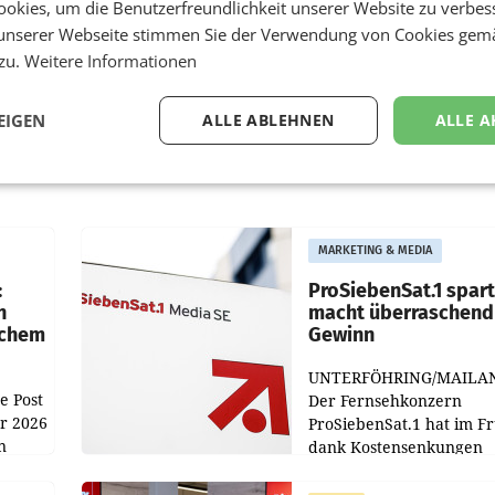
okies, um die Benutzerfreundlichkeit unserer Website zu verbes
unserer Webseite stimmen Sie der Verwendung von Cookies gem
 zu.
Weitere Informationen
EIGEN
ALLE ABLEHNEN
ALLE A
MARKETING & MEDIA
:
ProSiebenSat.1 spar
n
macht überraschend 
achem
Gewinn
UNTERFÖHRING/MAILA
e Post
Der Fernsehkonzern
hr 2026
ProSiebenSat.1 hat im F
n
dank Kostensenkungen
operativ wieder Gewinn
m Plus
gemacht und die