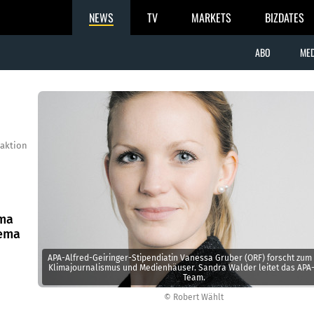
NEWS
TV
MARKETS
BIZDATES
ABO
MED
aktion
ima
hema
APA-Alfred-Geiringer-Stipendiatin Vanessa Gruber (ORF) forscht zu
Klimajournalismus und Medienhäuser. Sandra Walder leitet das APA
Team.
© Robert Wählt