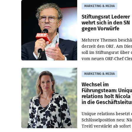
freigegeben: Die
MARKETING & MEDIA
Bundeswettbewerbsbeh
und der Bundeskartellan
Stiftungsrat Lederer
wehrt sich in den SN
gegen Vorwürfe
Mehrere Themen beschä
derzeit den ORF. Am Die
soll im Stiftungsrat über 
vom neuen ORF-Chef Cl
Pig vorgeschlagenen
Besetzungen für die
MARKETING & MEDIA
Direktionen abgestimmt
werden.
Wechsel im
Führungsteam: Uniq
relations holt Nicola 
in die Geschäftsleit
Unique relations besetzt 
Schlüsselposition neu: Ni
Treitl verstärkt ab sofort