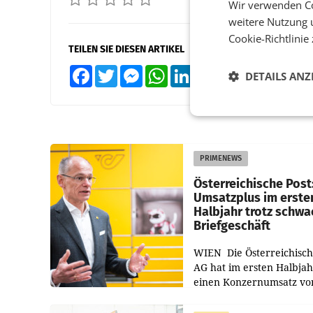
Wir verwenden Co
weitere Nutzung 
Cookie-Richtlinie
TEILEN SIE DIESEN ARTIKEL
Facebook
Twitter
Messenger
WhatsApp
LinkedIn
XING
Teilen
DETAILS ANZ
PRIMENEWS
Österreichische Post
Umsatzplus im erste
Halbjahr trotz schw
Briefgeschäft
WIEN Die Österreichisch
AG hat im ersten Halbja
einen Konzernumsatz vo
1.544,0 Mio. EUR
erwirtschaftet, was eine