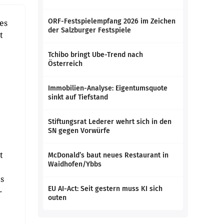
ORF-Festspielempfang 2026 im Zeichen
es
der Salzburger Festspiele
t
Tchibo bringt Ube-Trend nach
Österreich
Immobilien-Analyse: Eigentumsquote
sinkt auf Tiefstand
Stiftungsrat Lederer wehrt sich in den
SN gegen Vorwürfe
t
McDonald’s baut neues Restaurant in
Waidhofen/Ybbs
s
EU AI-Act: Seit gestern muss KI sich
-
outen