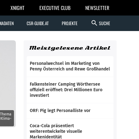
XNIGHT
EXECUTIVE CLUB
NEWSLETTER
search
IADATEN
CSR-GUIDE.AT
PROJEKTE
SUCHE
Meistgelesene Artikel
Personalwechsel im Marketing von
Penny Österreich und Rewe Großhandel
Falkensteiner Camping Wörthersee
offiziell eröffnet: Drei Millionen Euro
investiert
ORF: Pig legt Personalliste vor
m Thema
-Klima-
Coca-Cola präsentiert
weiterentwickelte visuelle
Markenidentität