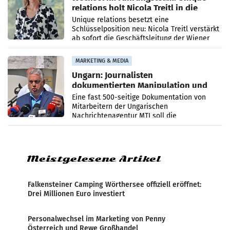
relations holt Nicola Treitl in die
Geschäftsleitung
Unique relations besetzt eine
Schlüsselposition neu: Nicola Treitl verstärkt
ab sofort die Geschäftsleitung der Wiener
PR-Agentur an der Seite von Josef Kalina und
Anna Kalina-Mahr.
MARKETING & MEDIA
Ungarn: Journalisten
dokumentierten Manipulation und
Zensur
Eine fast 500-seitige Dokumentation von
Mitarbeitern der Ungarischen
Nachrichtenagentur MTI soll die
systematische Nachrichten-Manipulation und
Zensur bei der Agentur während der Zeit
Meistgelesene Artikel
Falkensteiner Camping Wörthersee offiziell eröffnet:
Drei Millionen Euro investiert
Personalwechsel im Marketing von Penny
Österreich und Rewe Großhandel