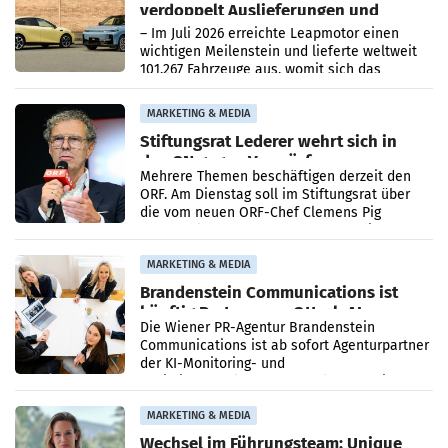
verdoppelt Auslieferungen und
überschreitet die 100.000er-Marke
– Im Juli 2026 erreichte Leapmotor einen
wichtigen Meilenstein und lieferte weltweit
101.267 Fahrzeuge aus, womit sich das
Ergebnis gegenüber Juli 2025 mehr als
verdoppelte (+102
MARKETING & MEDIA
Stiftungsrat Lederer wehrt sich in
den SN gegen Vorwürfe
Mehrere Themen beschäftigen derzeit den
ORF. Am Dienstag soll im Stiftungsrat über
die vom neuen ORF-Chef Clemens Pig
vorgeschlagenen Besetzungen für die
Direktionen abgestimmt werden.
MARKETING & MEDIA
Brandenstein Communications ist
künftig Partner von OtterlyAI
Die Wiener PR-Agentur Brandenstein
Communications ist ab sofort Agenturpartner
der KI-Monitoring- und
Optimierungsplattform OtterlyAI. Damit baut
die Agentur ihr Leistungsportfolio
MARKETING & MEDIA
Wechsel im Führungsteam: Unique