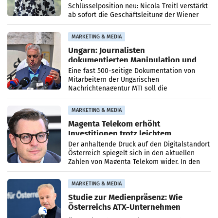
Schlüsselposition neu: Nicola Treitl verstärkt
ab sofort die Geschäftsleitung der Wiener
PR-Agentur an der Seite von Josef Kalina und
Anna Kalina-Mahr.
MARKETING & MEDIA
Ungarn: Journalisten
dokumentierten Manipulation und
Zensur
Eine fast 500-seitige Dokumentation von
Mitarbeitern der Ungarischen
Nachrichtenagentur MTI soll die
systematische Nachrichten-Manipulation und
Zensur bei der Agentur während der Zeit
MARKETING & MEDIA
Magenta Telekom erhöht
Investitionen trotz leichtem
Umsatzrückgang
Der anhaltende Druck auf den Digitalstandort
Österreich spiegelt sich in den aktuellen
Zahlen von Magenta Telekom wider. In den
ersten sechs Monaten des laufenden Jahres
verzeichnete
MARKETING & MEDIA
Studie zur Medienpräsenz: Wie
Österreichs ATX-Unternehmen
international wahrgenommen