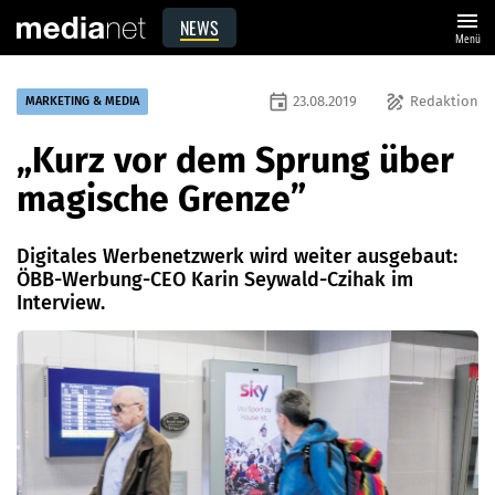
menu
NEWS
Menü
event
draw
23.08.2019
Redaktion
MARKETING & MEDIA
„Kurz vor dem Sprung über
magische Grenze”
Digitales Werbenetzwerk wird weiter ausgebaut:
ÖBB-Werbung-CEO Karin Seywald-Czihak im
Interview.