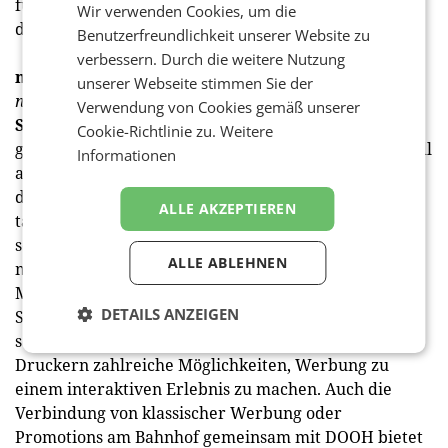
für Druck oder Montage und digitale Flächen sind
Wir verwenden Cookies, um die
darüber hinaus auch kurzfristig einsetzbar.
Benutzerfreundlichkeit unserer Website zu
verbessern. Durch die weitere Nutzung
medianet:
Eine
Frage zum Schluss: Wie sehen die
unserer Webseite stimmen Sie der
nächsten Ausbauschritte aus?
Verwendung von Cookies gemäß unserer
Seywald-Czihak:
Wir bieten bereits heute 80
Cookie-Richtlinie zu.
Weitere
großformatige Screens auf 64 Bahnhöfen von Neusiedl
Informationen
am See bis Rankweil und somit ein österreichweites
digitales Netz mit fast einer Million Bruttokontakten
ALLE AKZEPTIEREN
täglich. Bis Ende des Jahres werden es 100 Screens
sein, um unser Netz noch dichter und attraktiver zu
ALLE ABLEHNEN
machen. Für 2020 wollen wir die technischen
Möglichkeiten unserer Screens erweitern. Railscreen
DETAILS ANZEIGEN
Station ist nicht nur ein Netzwerk von Bildschirmen,
sondern bietet mit Kameras, Touchscreens und Bon-
Druckern zahlreiche Möglichkeiten, Werbung zu
einem interaktiven Erlebnis zu machen. Auch die
Verbindung von klassischer Werbung oder
Promotions am Bahnhof gemeinsam mit DOOH bietet