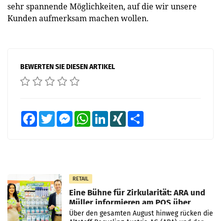
sehr spannende Möglichkeiten, auf die wir unsere
Kunden aufmerksam machen wollen.
BEWERTEN SIE DIESEN ARTIKEL
Facebook
Twitter
Messenger
WhatsApp
LinkedIn
XING
Teilen
RETAIL
Eine Bühne für Zirkularität: ARA und
Müller informieren am POS über
Kreislauffähigkeit
Über den gesamten August hinweg rücken die