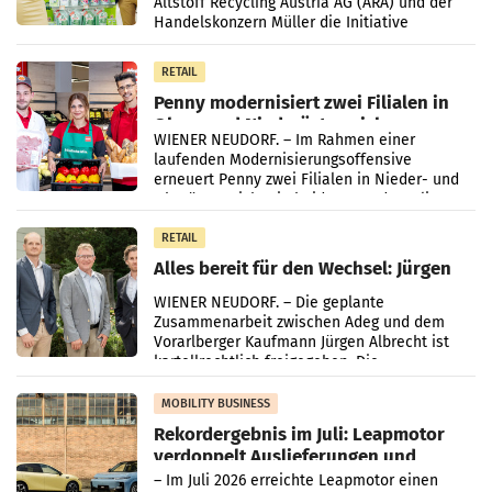
Altstoff Recycling Austria AG (ARA) und der
Handelskonzern Müller die Initiative
„Kreislauf-Helden“ in allen österreichischen
Müller-Filialen
RETAIL
Penny modernisiert zwei Filialen in
Ober- und Niederösterreich
WIENER NEUDORF. – Im Rahmen einer
laufenden Modernisierungsoffensive
erneuert Penny zwei Filialen in Nieder- und
Oberösterreich. Die beiden Standorte liegen
in Haag sowie im rund
RETAIL
Alles bereit für den Wechsel: Jürgen
Albrecht setzt ab 1.1.2027 auf Adeg
WIENER NEUDORF. – Die geplante
Zusammenarbeit zwischen Adeg und dem
Vorarlberger Kaufmann Jürgen Albrecht ist
kartellrechtlich freigegeben: Die
Bundeswettbewerbsbehörde und der
Bundeskartellanwalt
MOBILITY BUSINESS
Rekordergebnis im Juli: Leapmotor
verdoppelt Auslieferungen und
überschreitet die 100.000er-Marke
– Im Juli 2026 erreichte Leapmotor einen