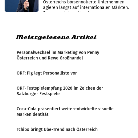
Österreichs börsennotierte Unternehmen
werden
agieren längst auf internationalen Märkten.
Eine neue internationale
Medienresonanzanalyse untersucht die
weltweite Berichterstattung über
Meistgelesene Artikel
Personalwechsel im Marketing von Penny
Österreich und Rewe Großhandel
ORF: Pig legt Personalliste vor
ORF-Festspielempfang 2026 im Zeichen der
Salzburger Festspiele
Coca-Cola präsentiert weiterentwickelte visuelle
Markenidentität
Tchibo bringt Ube-Trend nach Österreich