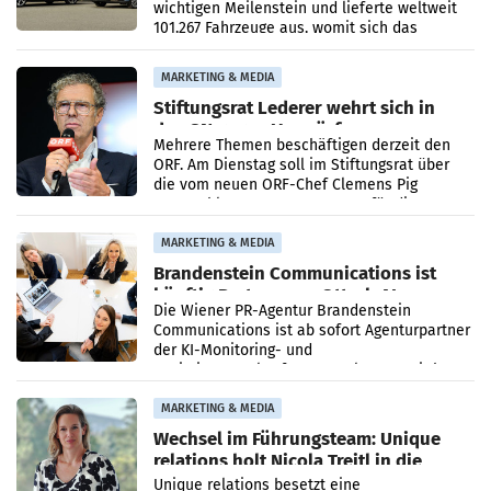
wichtigen Meilenstein und lieferte weltweit
101.267 Fahrzeuge aus, womit sich das
Ergebnis gegenüber Juli 2025 mehr als
verdoppelte (+102
MARKETING & MEDIA
Stiftungsrat Lederer wehrt sich in
den SN gegen Vorwürfe
Mehrere Themen beschäftigen derzeit den
ORF. Am Dienstag soll im Stiftungsrat über
die vom neuen ORF-Chef Clemens Pig
vorgeschlagenen Besetzungen für die
Direktionen abgestimmt werden.
MARKETING & MEDIA
Brandenstein Communications ist
künftig Partner von OtterlyAI
Die Wiener PR-Agentur Brandenstein
Communications ist ab sofort Agenturpartner
der KI-Monitoring- und
Optimierungsplattform OtterlyAI. Damit baut
die Agentur ihr Leistungsportfolio
MARKETING & MEDIA
Wechsel im Führungsteam: Unique
relations holt Nicola Treitl in die
Geschäftsleitung
Unique relations besetzt eine