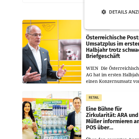
DETAILS ANZ
PRIMENEWS
Österreichische Post
Umsatzplus im erste
Halbjahr trotz schw
Briefgeschäft
WIEN Die Österreichisch
AG hat im ersten Halbja
einen Konzernumsatz vo
1.544,0 Mio. EUR
erwirtschaftet, was eine
RETAIL
von 3,8 Prozent gegenüb
dem Vergleichszeitraum
Eine Bühne für
Zirkularität: ARA und
Müller informieren a
POS über
Kreislauffähigkeit