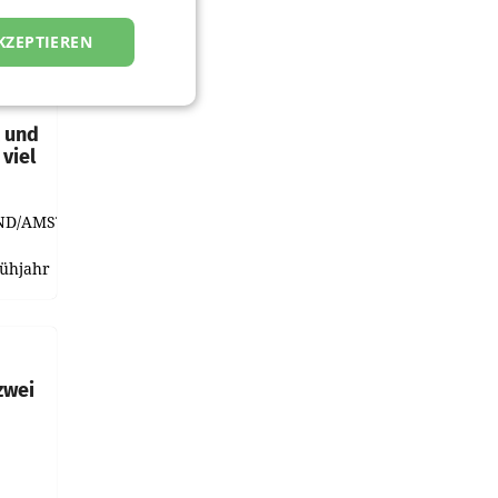
KZEPTIEREN
t und
viel
ND/AMSTERDAM.
rühjahr
h
zwei