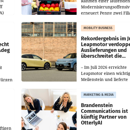
st
Rahmen einer laufenden
ff
Modernisierungsoffensiv
A)
erneuert Penny zwei Fili
Nieder- und Oberösterre
slauf-
Die beiden Standorte lie
MOBILITY BUSINESS
Haag sowie im rund
ilialen
Rekordergebnis im Ju
echt
Leapmotor verdoppe
 Adeg
Auslieferungen und
überschreitet die
100.000er-Marke
– Im Juli 2026 erreichte
t
Leapmotor einen wichti
Meilenstein und lieferte
Jürgen
weltweit 101.267 Fahrze
ich
aus, womit sich das Erge
MARKETING & MEDIA
gegenüber Juli 2025 meh
örde
verdoppelte (+102
walt
Brandenstein
Communications ist
künftig Partner von
OtterlyAI
ftigen