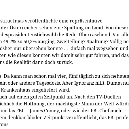
itut Imas veröffentlichte eine repräsentative
der Österreicher sehen eine Spaltung im Land. Von dieser
espräsidentenstichwahl die Rede. Überraschend. Vor all
a 49,7% zu 50,3% ausging. Zweiteilung? Spaltung? Völlig n
 bisher nur übersehen konnte … Einfach mal wegsehen und
iten wie diesen könnten wir damit sehr gut fahren, und das
ns die Realität dann doch zurück.
e. Da kann man schon mal vier, fünf täglich zu sich nehmen
 ein oder andere Tagesdosis. Aber Ignoranz hilft. Dumm nu
 Krankenhaus eingeliefert wird.
auch auf einen guten Zeitpunkt an. Nach den TV-Duellen
ächlich die Hoffnung, der mächtigste Mann der Welt würd
kam das FBI … James Comey, oder wie der FBI-Chef auch
nem denkbar blöden Zeitpunkt veröffentlicht, das FBI prüfe
tons.