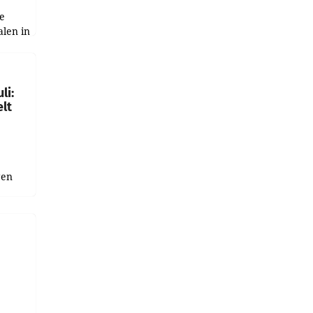
e
alen in
ich.
gen in
li:
lt
gen
uge
bnis
r als