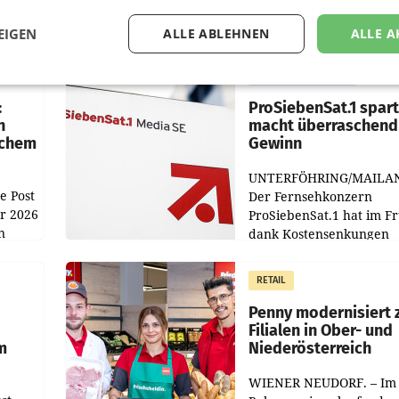
EIGEN
ALLE ABLEHNEN
ALLE A
MARKETING & MEDIA
:
ProSiebenSat.1 spar
n
macht überraschend 
achem
Gewinn
UNTERFÖHRING/MAILA
e Post
Der Fernsehkonzern
hr 2026
ProSiebenSat.1 hat im F
n
dank Kostensenkungen
operativ wieder Gewinn
m Plus
gemacht und die
RETAIL
er
Markterwartung deutlic
übertroffen.
Penny modernisiert 
Filialen in Ober- und
m
Niederösterreich
WIENER NEUDORF. – Im