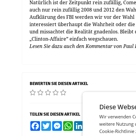
Natürlich ist der Zeitpunkt rein zufällig, Co
auch nur rein zufällig 2008 und 2012 den W
Aufklärung des FBI werden wir vor der Wahl
interessiert überhaupt die Wahrheit oder di
und missachtet die Realität gnadenlos. Bleibt
„Clinton-Affaire” einfach wegschauen.
Lesen Sie dazu auch den Kommentar von Paul Ei
BEWERTEN SIE DIESEN ARTIKEL
Diese Webse
TEILEN SIE DIESEN ARTIKEL
Wir verwenden Co
weitere Nutzung 
Facebook
Twitter
Messenger
WhatsApp
LinkedIn
XING
Teilen
Cookie-Richtlinie