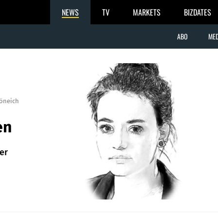
NEWS
TV
MARKETS
BIZDATES
ABO
MED
öneich
en
er