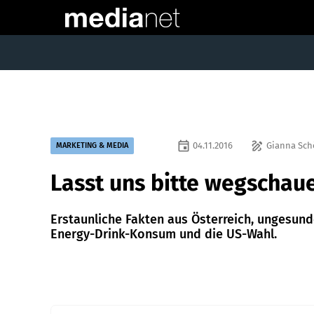
event
draw
04.11.2016
Gianna Sch
MARKETING & MEDIA
Lasst uns bitte wegschau
Erstaunliche Fakten aus Österreich, ungesund
Energy-Drink-Konsum und die US-Wahl.