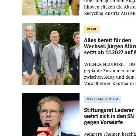
Über den gesamten Augu
hinweg rücken die Altsto
Recycling Austria AG (AR
und der Handelskonzern
Müller die Initiative „Krei
RETAIL
Helden“ in allen
österreichischen Müller-F
Alles bereit für den
Wechsel: Jürgen Albr
setzt ab 1.1.2027 auf
WIENER NEUDORF. – Die
geplante Zusammenarbei
zwischen Adeg und dem
Vorarlberger Kaufmann 
Albrecht ist kartellrechtl
freigegeben: Die
MARKETING & MEDIA
Bundeswettbewerbsbeh
und der Bundeskartellan
Stiftungsrat Lederer
wehrt sich in den SN
gegen Vorwürfe
Mehrere Themen beschä