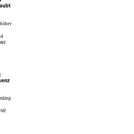
laubt
chöber
nd
ORF
r APA
t
senz
anking
e
ölf
ysiert,
nd