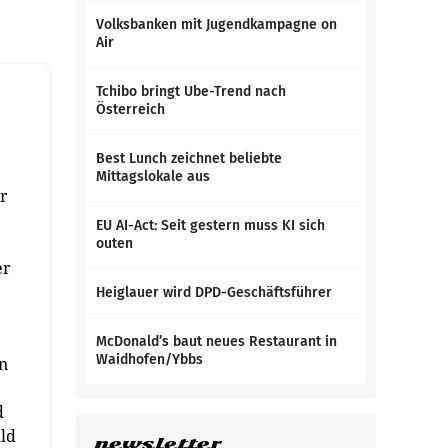
Volksbanken mit Jugendkampagne on
Air
Tchibo bringt Ube-Trend nach
Österreich
Best Lunch zeichnet beliebte
Mittagslokale aus
r
EU AI-Act: Seit gestern muss KI sich
outen
er
Heiglauer wird DPD-Geschäftsführer
McDonald’s baut neues Restaurant in
Waidhofen/Ybbs
en
d
uld
newsletter