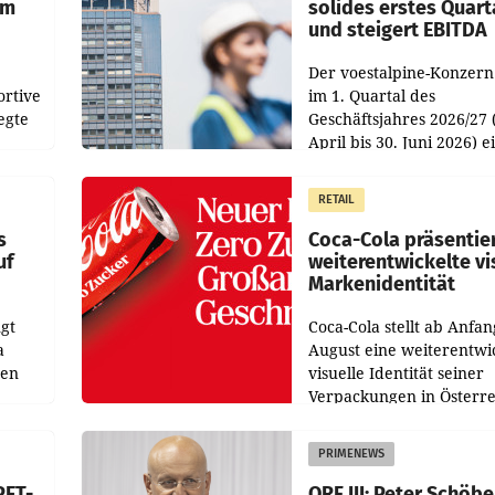
im
solides erstes Quart
und steigert EBITDA
Der voestalpine-Konzern
ortive
im 1. Quartal des
egte
Geschäftsjahres 2026/27 
April bis 30. Juni 2026) e
aten
solides Ergebnis erwirtsc
 das
Der Umsatz stieg im Verg
RETAIL
wie
zur Vorjahresperiode
s
Coca-Cola präsentie
uf
weiterentwickelte vi
Markenidentität
gt
Coca-Cola stellt ab Anfan
a
August eine weiterentwi
nen
visuelle Identität seiner
Verpackungen in Österre
 den
vor. Im Mittelpunkt des
ens
Redesigns stehen zentral
PRIMENEWS
ozent
Gestaltungselemente
PET-
ORF III: Peter Schöbe