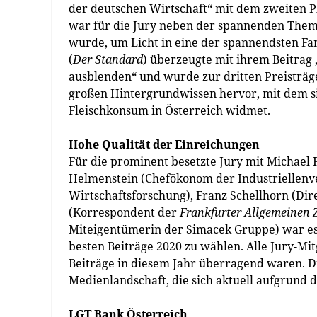
der deutschen Wirtschaft“ mit dem zweiten P
war für die Jury neben der spannenden The
wurde, um Licht in eine der spannendsten Fa
(
Der Standard
) überzeugte mit ihrem Beitrag
ausblenden“ und wurde zur dritten Preisträg
großen Hintergrundwissen hervor, mit dem s
Fleischkonsum in Österreich widmet.
Hohe Qualität der Einreichungen
Für die prominent besetzte Jury mit Michael F
Helmenstein (Chefökonom der Industriellenver
Wirtschaftsforschung), Franz Schellhorn (Dir
(Korrespondent der
Frankfurter Allgemeinen 
Miteigentümerin der Simacek Gruppe) war es 
besten Beiträge 2020 zu wählen. Alle Jury-Mitg
Beiträge in diesem Jahr überragend waren. Die
Medienlandschaft, die sich aktuell aufgrund
LGT Bank Österreich