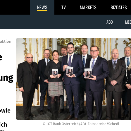
NEWS
TV
MARKETS
BIZDATES
ABO
MED
aktion
e
tung
owie
ich
© LGT Bank Österreich/APA-Fotoservice/Schedl