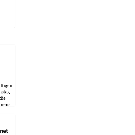
ftigen
nstag
die
emens
hnet