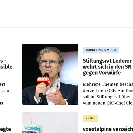
MARKETING & MEDIA
s -
Stiftungsrat Lederer
nsible
wehrt sich in den SN
gegen Vorwürfe
ert
Mehrere Themen beschä
f, im
derzeit den ORF. Am Die
soll im Stiftungsrat über 
as
vom neuen ORF-Chef Cl
chefs
Pig vorgeschlagenen
istian
Besetzungen für die
RETAIL
Direktionen abgestimmt
werden.
wegte
voestalpine verzeic