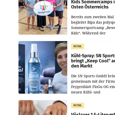
Kids Sommercamps 
Osten Österreichs
Bereits zum zweiten Mal
begleitet Bipa das polysp
Sommersportcamp „Bew
Kids“. Während der
Campwochen in den Mon
Juli und August versorgt
RETAIL
Unternehmen Kinder so
Kühl-Spray: SN Sport
bringt „Keep Cool“ a
den Markt
Die SN Sports GmbH brin
gemeinsam mit der Firm
Feygenblatt FloGu OG ei
neuen Kühl- und
Regenerations-Spray auf
Markt. Das Produkt nam
RETAIL
„Keep Cool“ ist zu 100 Pr
Vöslauer 1,5-Liter-re