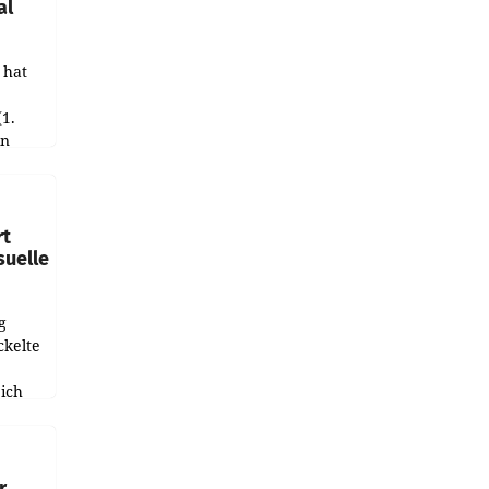
al
 hat
(1.
in
haftet.
leich
rt
suelle
g
ckelte
ich
e
r