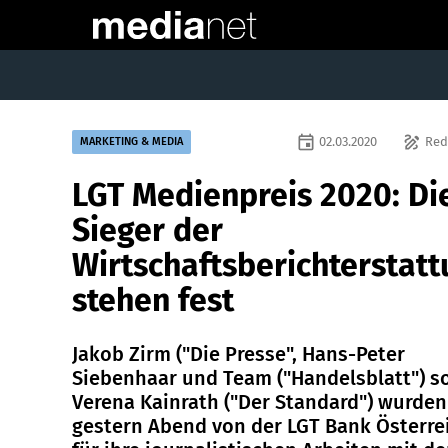
event
draw
02.03.2020
Red
MARKETING & MEDIA
LGT Medienpreis 2020: Di
Sieger der
Wirtschaftsberichterstat
stehen fest
Jakob Zirm ("Die Presse", Hans-Peter
Siebenhaar und Team ("Handelsblatt") s
Verena Kainrath ("Der Standard") wurden
gestern Abend von der LGT Bank Österre