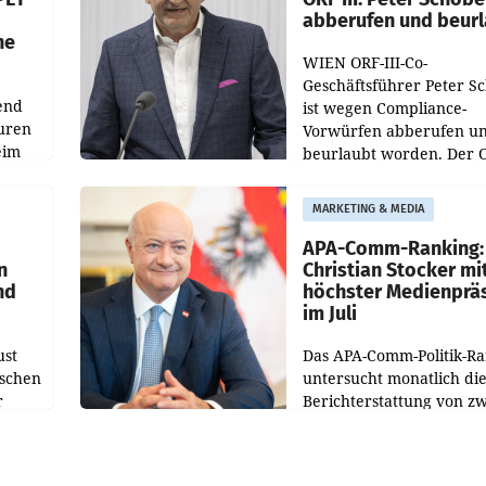
abberufen und beur
he
WIEN ORF-III-Co-
Geschäftsführer Peter S
end
ist wegen Compliance-
uren
Vorwürfen abberufen u
eim
beurlaubt worden. Der 
bestätigte gegenüber de
uer zu
entsprechende
MARKETING & MEDIA
hsen
Medienberichte.
APA-Comm-Ranking:
n
Christian Stocker mi
nd
höchster Medienprä
im Juli
ust
Das APA-Comm-Politik-R
oschen
untersucht monatlich di
r
Berichterstattung von zw
österreichischen
ndung
Tageszeitungen und anal
ation
welche Politikerinnen u