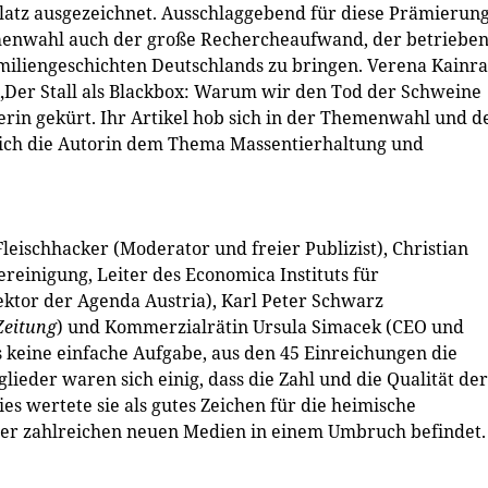
latz ausgezeichnet. Ausschlaggebend für diese Prämierun
menwahl auch der große Rechercheaufwand, der betriebe
miliengeschichten Deutschlands zu bringen. Verena Kainra
 „Der Stall als Blackbox: Warum wir den Tod der Schweine
erin gekürt. Ihr Artikel hob sich in der Themenwahl und 
ich die Autorin dem Thema Massentierhaltung und
leischhacker (Moderator und freier Publizist), Christian
einigung, Leiter des Economica Instituts für
ektor der Agenda Austria), Karl Peter Schwarz
Zeitung
) und Kommerzialrätin Ursula Simacek (CEO und
keine einfache Aufgabe, aus den 45 Einreichungen die
lieder waren sich einig, dass die Zahl und die Qualität der
s wertete sie als gutes Zeichen für die heimische
 der zahlreichen neuen Medien in einem Umbruch befindet.