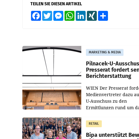
TEILEN SIE DIESEN ARTIKEL
Facebook
Twitter
Messenger
WhatsApp
LinkedIn
XING
Teilen
MARKETING & MEDIA
Pilnacek-U-Ausschus
Presserat fordert se
Berichterstattung
WIEN Der Presserat ford
Medienvertreter dazu au
U-Ausschuss zu den
Ermittlungen rund um d
Ableben des Ex-Sektions
im Justizministerium, Chr
RETAIL
Pilnacek, auf sensible
Bipa unterstützt Be