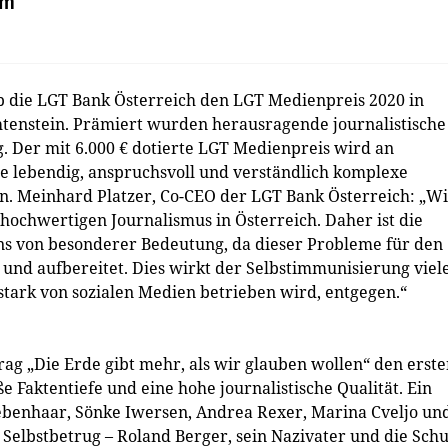
em
 die LGT Bank Österreich den LGT Medienpreis 2020 in
htenstein. Prämiert wurden herausragende journalistische
g. Der mit 6.000 € dotierte LGT Medienpreis wird an
ie lebendig, anspruchsvoll und verständlich komplexe
n. Meinhard Platzer, Co-CEO der LGT Bank Österreich: „Wi
hochwertigen Journalismus in Österreich. Daher ist die
ns von besonderer Bedeutung, da dieser Probleme für den
t und aufbereitet. Dies wirkt der Selbstimmunisierung viel
stark von sozialen Medien betrieben wird, entgegen.“
itrag „Die Erde gibt mehr, als wir glauben wollen“ den erst
e Faktentiefe und eine hohe journalistische Qualität. Ein
iebenhaar, Sönke Iwersen, Andrea Rexer, Marina Cveljo un
Selbstbetrug – Roland Berger, sein Nazivater und die Sch