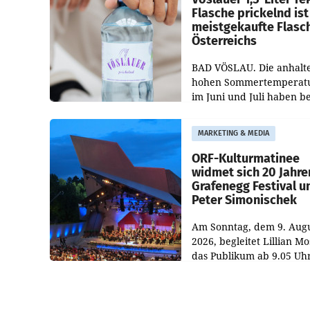
Flasche prickelnd ist
meistgekaufte Flasc
Österreichs
BAD VÖSLAU. Die anhalt
hohen Sommertemperat
im Juni und Juli haben b
niederösterreichischen
Getränkehersteller Vösla
MARKETING & MEDIA
deutlichen Absatzzuwäc
geführt. Während
ORF-Kulturmatinee
widmet sich 20 Jahre
Grafenegg Festival u
Peter Simonischek
Am Sonntag, dem 9. Aug
2026, begleitet Lillian M
das Publikum ab 9.05 Uh
durch die ORF-
„Kulturmatinee“. Die Se
startet mit der Dokument