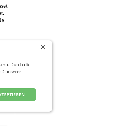
sset
t.
de
×
sern. Durch die
äß unserer
KZEPTIEREN