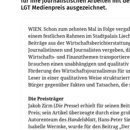
für ihre journalistischen Arbeiten mit d
LGT Medienpreis ausgezeichnet.
WIEN. Schon zum zehnten Mal in Folge vergab
einem festlichen Rahmen im Stadtpalais Liec
Beiträge aus der Wirtschaftsberichterstattun
Journalistinnen und Journalisten vergeben, d
Wirtschafts- und Finanzthemen transportiere
brauchen einen unabhängigen und qualitativ 
Förderung des Wirtschaftsjournalismus für u
Leser in einer qualitativen Weise strukturier
Bürger gegenüber Fakten und Tatsachen, die 
Die Preisträger
Jakob Zirm (
Die Presse
) erhielt für seinen Be
Preis; sein Artikel überzeugte durch eine groß
Autorenteam des
Handelsblatt
, Hans-Peter S
Isabelle Wermke, wurde für den Beitrag „Der 