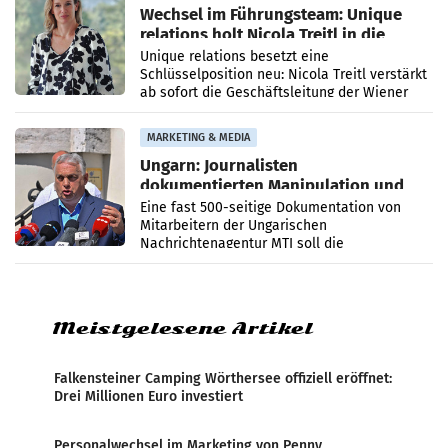
Wechsel im Führungsteam: Unique
relations holt Nicola Treitl in die
Geschäftsleitung
Unique relations besetzt eine
Schlüsselposition neu: Nicola Treitl verstärkt
ab sofort die Geschäftsleitung der Wiener
PR-Agentur an der Seite von Josef Kalina und
Anna Kalina-Mahr.
MARKETING & MEDIA
Ungarn: Journalisten
dokumentierten Manipulation und
Zensur
Eine fast 500-seitige Dokumentation von
Mitarbeitern der Ungarischen
Nachrichtenagentur MTI soll die
systematische Nachrichten-Manipulation und
Zensur bei der Agentur während der Zeit
Meistgelesene Artikel
Falkensteiner Camping Wörthersee offiziell eröffnet:
Drei Millionen Euro investiert
Personalwechsel im Marketing von Penny