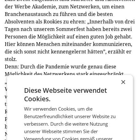
der Werbe Akademie, zum Netzwerken, um einen
Branchenaustausch zu führen und die besten
Absolventen als Rookies zu ehren: „Innerhalb von drei
Tagen nach unserem Sommerfest haben bereits zwei
Personen die Möglichkeit auf einen guten Job gehabt.
Hier können Menschen miteinander kommunizieren,
die sich sonst nicht kennengelernt hätten”, erzählt er
stolz.
Denn: Durch die Pandemie wurde genau diese
Möglichkeit des Netzwerkens stark eingeschränkt.
×
„Wir sind alle Marketer mit Leib und Seele.
Wissensvermittlung funktioniert digital, nur wir
Diese Webseite verwendet
wollen uns auch vernetzen und Menschen persönlich
Cookies.
treffen.”
Wir verwenden Cookies, um die
Rauchwarter geht davon aus, dass selbst nach der
Benutzerfreundlichkeit unserer Website zu
Pandemie der digitale Wissenstransfer bestehen
verbessern. Durch die weitere Nutzung
bleibt: „Besonders für Events, wo es nicht rein um
unserer Webseite stimmen Sie der
Networking geht, werden wir einen Livestream zur
Verwendung von Cookies gemäß unserer