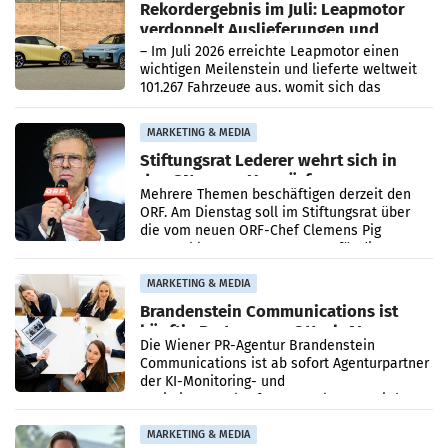
Rekordergebnis im Juli: Leapmotor
verdoppelt Auslieferungen und
überschreitet die 100.000er-Marke
– Im Juli 2026 erreichte Leapmotor einen
wichtigen Meilenstein und lieferte weltweit
101.267 Fahrzeuge aus, womit sich das
Ergebnis gegenüber Juli 2025 mehr als
verdoppelte (+102
MARKETING & MEDIA
Stiftungsrat Lederer wehrt sich in
den SN gegen Vorwürfe
Mehrere Themen beschäftigen derzeit den
ORF. Am Dienstag soll im Stiftungsrat über
die vom neuen ORF-Chef Clemens Pig
vorgeschlagenen Besetzungen für die
Direktionen abgestimmt werden.
MARKETING & MEDIA
Brandenstein Communications ist
künftig Partner von OtterlyAI
Die Wiener PR-Agentur Brandenstein
Communications ist ab sofort Agenturpartner
der KI-Monitoring- und
Optimierungsplattform OtterlyAI. Damit baut
die Agentur ihr Leistungsportfolio
MARKETING & MEDIA