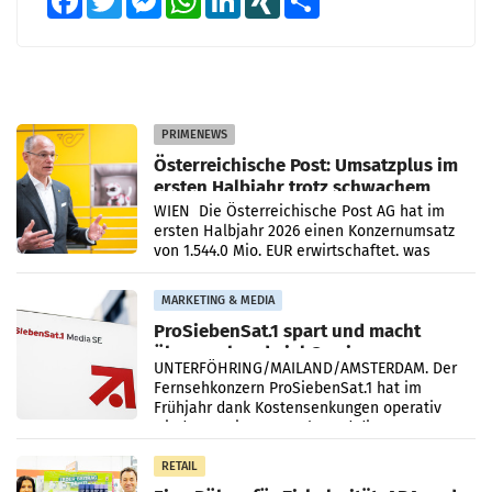
PRIMENEWS
Österreichische Post: Umsatzplus im
ersten Halbjahr trotz schwachem
Briefgeschäft
WIEN Die Österreichische Post AG hat im
ersten Halbjahr 2026 einen Konzernumsatz
von 1.544,0 Mio. EUR erwirtschaftet, was
einem Plus von 3,8 Prozent gegenüber dem
Vergleichszeitraum
MARKETING & MEDIA
ProSiebenSat.1 spart und macht
überraschend viel Gewinn
UNTERFÖHRING/MAILAND/AMSTERDAM. Der
Fernsehkonzern ProSiebenSat.1 hat im
Frühjahr dank Kostensenkungen operativ
wieder Gewinn gemacht und die
Markterwartung deutlich übertroffen.
RETAIL