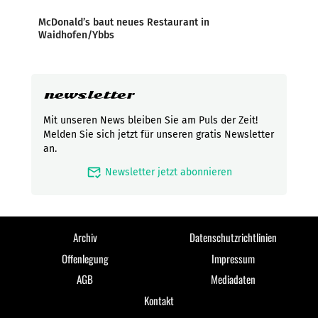
McDonald’s baut neues Restaurant in
Waidhofen/Ybbs
newsletter
Mit unseren News bleiben Sie am Puls der Zeit!
Melden Sie sich jetzt für unseren gratis Newsletter
an.
mark_email_read
Newsletter jetzt abonnieren
Archiv
Datenschutzrichtlinien
Offenlegung
Impressum
AGB
Mediadaten
Kontakt