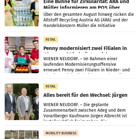
Eine Bühne für Zirkularität: ARA und
Müller informieren am POS über
Kreislauffähigkeit
Über den gesamten August hinweg rücken die
Altstoff Recycling Austria AG (ARA) und der
Handelskonzern Müller die Initiative
„Kreislauf-Helden“ in allen österreichischen
Müller-Filialen
RETAIL
Penny modernisiert zwei Filialen in
Ober- und Niederösterreich
WIENER NEUDORF. – Im Rahmen einer
laufenden Modernisierungsoffensive
erneuert Penny zwei Filialen in Nieder- und
Oberösterreich. Die beiden Standorte liegen
in Haag sowie im rund
RETAIL
Alles bereit für den Wechsel: Jürgen
Albrecht setzt ab 1.1.2027 auf Adeg
WIENER NEUDORF. – Die geplante
Zusammenarbeit zwischen Adeg und dem
Vorarlberger Kaufmann Jürgen Albrecht ist
kartellrechtlich freigegeben: Die
Bundeswettbewerbsbehörde und der
Bundeskartellanwalt
MOBILITY BUSINESS