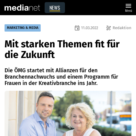
menu
NEWS
Menü
event
draw
11.03.2022
Redaktion
MARKETING & MEDIA
Mit starken Themen fit für
die Zukunft
Die ÖMG startet mit Allianzen für den
Branchennachwuchs und einem Programm für
Frauen in der Kreativbranche ins Jahr.