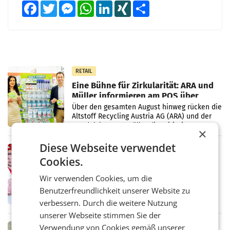
Facebook
Twitter
Messenger
WhatsApp
LinkedIn
XING
Teilen
RETAIL
Eine Bühne für Zirkularität: ARA und
Müller informieren am POS über
Kreislauffähigkeit
Über den gesamten August hinweg rücken die
Altstoff Recycling Austria AG (ARA) und der
Handelskonzern Müller die Initiative
×
„Kreislauf-Helden“ in allen österreichischen
Müller-Filialen
Diese Webseite verwendet
RETAIL
Cookies.
Penny modernisiert zwei Filialen in
Ober- und Niederösterreich
Wir verwenden Cookies, um die
WIENER NEUDORF. – Im Rahmen einer
Benutzerfreundlichkeit unserer Website zu
laufenden Modernisierungsoffensive
erneuert Penny zwei Filialen in Nieder- und
verbessern. Durch die weitere Nutzung
Oberösterreich. Die beiden Standorte liegen
unserer Webseite stimmen Sie der
in Haag sowie im rund
Verwendung von Cookies gemäß unserer
RETAIL