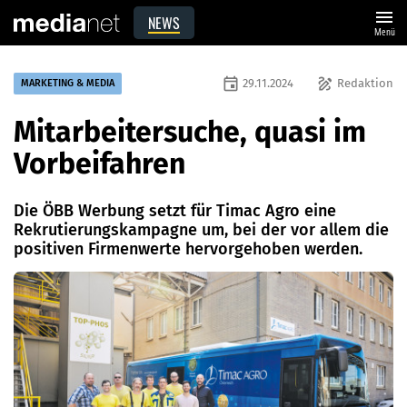
menu
NEWS
Menü
event
draw
29.11.2024
Redaktion
MARKETING & MEDIA
Mitarbeitersuche, quasi im
Vorbeifahren
Die ÖBB Werbung setzt für Timac Agro eine
Rekrutierungskampagne um, bei der vor allem die
positiven Firmenwerte hervorgehoben werden.