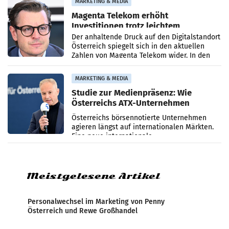
MARKETING & MEDIA
Magenta Telekom erhöht
Investitionen trotz leichtem
Umsatzrückgang
Der anhaltende Druck auf den Digitalstandort
Österreich spiegelt sich in den aktuellen
Zahlen von Magenta Telekom wider. In den
ersten sechs Monaten des laufenden Jahres
verzeichnete
MARKETING & MEDIA
Studie zur Medienpräsenz: Wie
Österreichs ATX-Unternehmen
international wahrgenommen
Österreichs börsennotierte Unternehmen
werden
agieren längst auf internationalen Märkten.
Eine neue internationale
Medienresonanzanalyse untersucht die
weltweite Berichterstattung über
Meistgelesene Artikel
Personalwechsel im Marketing von Penny
Österreich und Rewe Großhandel