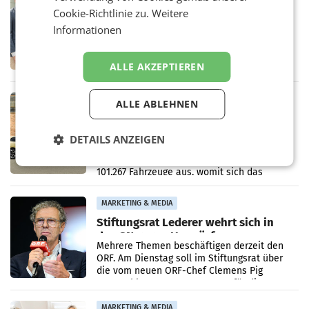
Cookie-Richtlinie zu.
Weitere
Alles bereit für den Wechsel: Jürgen
Albrecht setzt ab 1.1.2027 auf Adeg
Informationen
WIENER NEUDORF. – Die geplante
Zusammenarbeit zwischen Adeg und dem
Vorarlberger Kaufmann Jürgen Albrecht ist
ALLE AKZEPTIEREN
kartellrechtlich freigegeben: Die
Bundeswettbewerbsbehörde und der
Bundeskartellanwalt
MOBILITY BUSINESS
ALLE ABLEHNEN
Rekordergebnis im Juli: Leapmotor
verdoppelt Auslieferungen und
DETAILS ANZEIGEN
überschreitet die 100.000er-Marke
– Im Juli 2026 erreichte Leapmotor einen
wichtigen Meilenstein und lieferte weltweit
101.267 Fahrzeuge aus, womit sich das
Ergebnis gegenüber Juli 2025 mehr als
verdoppelte (+102
MARKETING & MEDIA
Stiftungsrat Lederer wehrt sich in
den SN gegen Vorwürfe
Mehrere Themen beschäftigen derzeit den
ORF. Am Dienstag soll im Stiftungsrat über
die vom neuen ORF-Chef Clemens Pig
vorgeschlagenen Besetzungen für die
Direktionen abgestimmt werden.
MARKETING & MEDIA