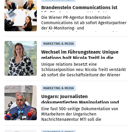
Brandenstein Communications ist
künftig Partner von OtterlyAI
Die Wiener PR-Agentur Brandenstein
Communications ist ab sofort Agenturpartner
der KI-Monitoring- und
Optimierungsplattform OtterlyAI. Damit baut
die Agentur ihr Leistungsportfolio
MARKETING & MEDIA
Wechsel im Führungsteam: Unique
relations holt Nicola Treitl in die
Geschäftsleitung
Unique relations besetzt eine
Schlüsselposition neu: Nicola Treitl verstärkt
ab sofort die Geschäftsleitung der Wiener
PR-Agentur an der Seite von Josef Kalina und
Anna Kalina-Mahr.
MARKETING & MEDIA
Ungarn: Journalisten
dokumentierten Manipulation und
Zensur
Eine fast 500-seitige Dokumentation von
Mitarbeitern der Ungarischen
Nachrichtenagentur MTI soll die
systematische Nachrichten-Manipulation und
Zensur bei der Agentur während der Zeit