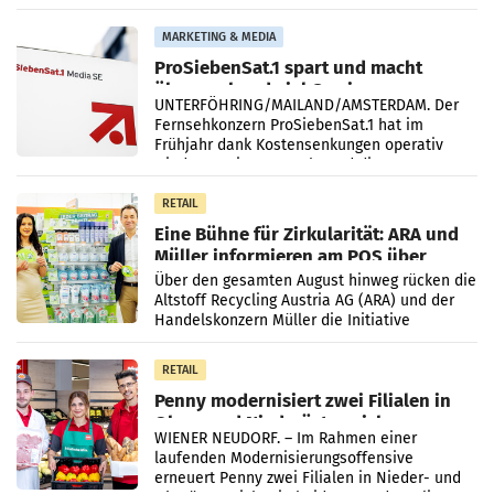
einem Plus von 3,8 Prozent gegenüber dem
Vergleichszeitraum
MARKETING & MEDIA
ProSiebenSat.1 spart und macht
überraschend viel Gewinn
UNTERFÖHRING/MAILAND/AMSTERDAM. Der
Fernsehkonzern ProSiebenSat.1 hat im
Frühjahr dank Kostensenkungen operativ
wieder Gewinn gemacht und die
Markterwartung deutlich übertroffen.
RETAIL
Eine Bühne für Zirkularität: ARA und
Müller informieren am POS über
Kreislauffähigkeit
Über den gesamten August hinweg rücken die
Altstoff Recycling Austria AG (ARA) und der
Handelskonzern Müller die Initiative
„Kreislauf-Helden“ in allen österreichischen
Müller-Filialen
RETAIL
Penny modernisiert zwei Filialen in
Ober- und Niederösterreich
WIENER NEUDORF. – Im Rahmen einer
laufenden Modernisierungsoffensive
erneuert Penny zwei Filialen in Nieder- und