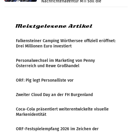
Nachrichtenagentur MTI soll die
systematische Nachrichten-Manipulation und
Zensur bei der Agentur während der Zeit
Meistgelesene Artikel
Falkensteiner Camping Wörthersee offiziell eröffnet:
Drei Millionen Euro investiert
Personalwechsel im Marketing von Penny
Österreich und Rewe Großhandel
ORF: Pig legt Personalliste vor
Zweiter Cloud Day an der FH Burgenland
Coca-Cola präsentiert weiterentwickelte visuelle
Markenidentität
ORF-Festspielempfang 2026 im Zeichen der