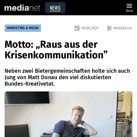
menu
NEWS
Menü
event
draw
18.06.2021
Redaktion
MARKETING & MEDIA
Motto: „Raus aus der
Krisenkommunikation”
Neben zwei Bietergemeinschaften holte sich auch
Jung von Matt Donau den viel diskutierten
Bundes-Kreativetat.