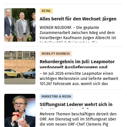
Oberösterreich. Die beiden Standorte liegen
in Haag sowie im rund
RETAIL
Alles bereit für den Wechsel: Jürgen
Albrecht setzt ab 1.1.2027 auf Adeg
WIENER NEUDORF. – Die geplante
Zusammenarbeit zwischen Adeg und dem
Vorarlberger Kaufmann Jürgen Albrecht ist
kartellrechtlich freigegeben: Die
Bundeswettbewerbsbehörde und der
Bundeskartellanwalt
MOBILITY BUSINESS
Rekordergebnis im Juli: Leapmotor
verdoppelt Auslieferungen und
überschreitet die 100.000er-Marke
– Im Juli 2026 erreichte Leapmotor einen
wichtigen Meilenstein und lieferte weltweit
101.267 Fahrzeuge aus, womit sich das
Ergebnis gegenüber Juli 2025 mehr als
verdoppelte (+102
MARKETING & MEDIA
Stiftungsrat Lederer wehrt sich in
den SN gegen Vorwürfe
Mehrere Themen beschäftigen derzeit den
ORF. Am Dienstag soll im Stiftungsrat über
die vom neuen ORF-Chef Clemens Pig