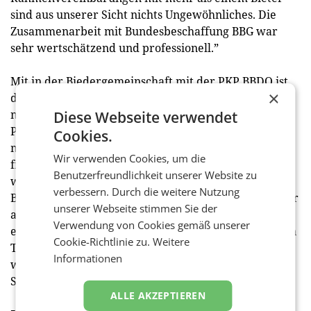
sind aus unserer Sicht nichts Ungewöhnliches. Die
Zusammenarbeit mit Bundesbeschaffung BBG war
sehr wertschätzend und professionell.”
Mit in der Biedergemeinschaft mit der PKP BBDO ist
×
die Agentur rosenberg gp, die erst vor Kurzem ein
neues Führungsteam bekam. CEO und Managing
Diese Webseite verwendet
Partner Gianna Schöneich steht der Zusammenarbeit
Cookies.
mit PKP BBDO positiv gegenüber: „In erster Linie
Wir verwenden Cookies, um die
freuen wir uns über diese Chance und hoffen, dass
Benutzerfreundlichkeit unserer Website zu
wir uns mit der PKP BBDO in die Arbeit für die
verbessern. Durch die weitere Nutzung
Bundesregierung stürzen dürfen. Für uns – und sicher
unserer Webseite stimmen Sie der
auch für die anderen Agenturen – bedeutet der Etat
Verwendung von Cookies gemäß unserer
eine Bestätigung unserer Arbeit. Mir und dem ganzen
Cookie-Richtlinie zu.
Weitere
Team von rosenberg gp zeigt dies einmal mehr, dass
Informationen
wir gemeinsam einiges erreichen können”, so
Schöneich zum Etatgewinn.
ALLE AKZEPTIEREN