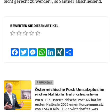
Sicht gerecht zu werden”, so Santner abschließend.
BEWERTEN SIE DIESEN ARTIKEL
Facebook
Twitter
Messenger
WhatsApp
LinkedIn
XING
Teilen
PRIMENEWS
Österreichische Post: Umsatzplus im
ersten Halbjahr trotz schwachem
Briefgeschäft
WIEN Die Österreichische Post AG hat im
ersten Halbjahr 2026 einen Konzernumsatz
von 1.544,0 Mio. EUR erwirtschaftet, was