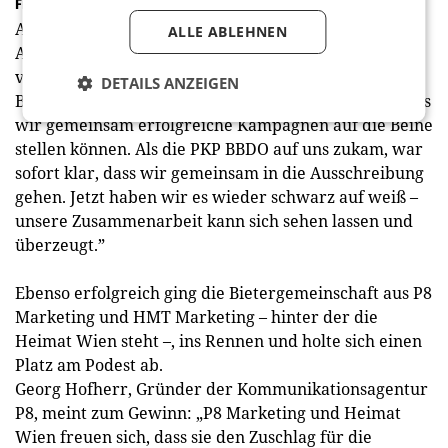
Fruchtende Kooperationen
Auf die Frage, wie die Kooperation der beiden
ALLE ABLEHNEN
Agenturen zustande kam, weist Schöneich auf
vergangene Gemeinschaftsarbeiten hin. „Die PKP
DETAILS ANZEIGEN
BBDO und wir haben bereits mehrfach bewiesen, dass
wir gemeinsam erfolgreiche Kampagnen auf die Beine
stellen können. Als die PKP BBDO auf uns zukam, war
sofort klar, dass wir gemeinsam in die Ausschreibung
gehen. Jetzt haben wir es wieder schwarz auf weiß –
unsere Zusammenarbeit kann sich sehen lassen und
überzeugt.”
Ebenso erfolgreich ging die Bietergemeinschaft aus P8
Marketing und HMT Marketing – hinter der die
Heimat Wien steht –, ins Rennen und holte sich einen
Platz am Podest ab.
Georg Hofherr, Gründer der Kommunikationsagentur
P8, meint zum Gewinn: „P8 Marketing und Heimat
Wien freuen sich, dass sie den Zuschlag für die