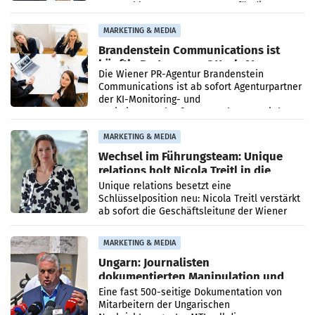
vorgeschlagenen Besetzungen für die
Direktionen abgestimmt werden.
MARKETING & MEDIA
Brandenstein Communications ist
künftig Partner von OtterlyAI
Die Wiener PR-Agentur Brandenstein
Communications ist ab sofort Agenturpartner
der KI-Monitoring- und
Optimierungsplattform OtterlyAI. Damit baut
die Agentur ihr Leistungsportfolio
MARKETING & MEDIA
Wechsel im Führungsteam: Unique
relations holt Nicola Treitl in die
Geschäftsleitung
Unique relations besetzt eine
Schlüsselposition neu: Nicola Treitl verstärkt
ab sofort die Geschäftsleitung der Wiener
PR-Agentur an der Seite von Josef Kalina und
Anna Kalina-Mahr.
MARKETING & MEDIA
Ungarn: Journalisten
dokumentierten Manipulation und
Zensur
Eine fast 500-seitige Dokumentation von
Mitarbeitern der Ungarischen