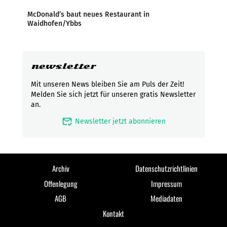
McDonald’s baut neues Restaurant in
Waidhofen/Ybbs
newsletter
Mit unseren News bleiben Sie am Puls der Zeit!
Melden Sie sich jetzt für unseren gratis Newsletter
an.
mark_email_read
Newsletter jetzt abonnieren
Archiv
Datenschutzrichtlinien
Offenlegung
Impressum
AGB
Mediadaten
Kontakt