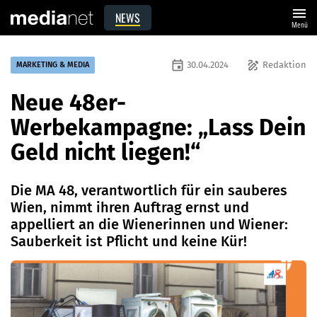
menu
NEWS
Menü
event
draw
30.04.2024
Redaktion
MARKETING & MEDIA
Neue 48er-
Werbekampagne: „Lass Dein
Geld nicht liegen!“
Die MA 48, verantwortlich für ein sauberes
Wien, nimmt ihren Auftrag ernst und
appelliert an die Wienerinnen und Wiener:
Sauberkeit ist Pflicht und keine Kür!