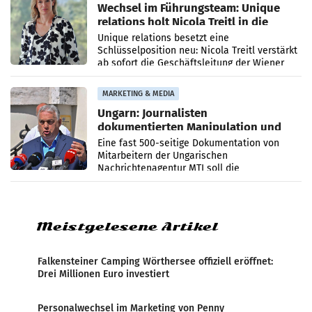
Wechsel im Führungsteam: Unique
relations holt Nicola Treitl in die
Geschäftsleitung
Unique relations besetzt eine
Schlüsselposition neu: Nicola Treitl verstärkt
ab sofort die Geschäftsleitung der Wiener
PR-Agentur an der Seite von Josef Kalina und
Anna Kalina-Mahr.
MARKETING & MEDIA
Ungarn: Journalisten
dokumentierten Manipulation und
Zensur
Eine fast 500-seitige Dokumentation von
Mitarbeitern der Ungarischen
Nachrichtenagentur MTI soll die
systematische Nachrichten-Manipulation und
Zensur bei der Agentur während der Zeit
Meistgelesene Artikel
Falkensteiner Camping Wörthersee offiziell eröffnet:
Drei Millionen Euro investiert
Personalwechsel im Marketing von Penny