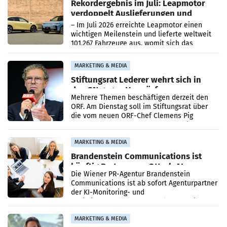
Rekordergebnis im Juli: Leapmotor
verdoppelt Auslieferungen und
überschreitet die 100.000er-Marke
– Im Juli 2026 erreichte Leapmotor einen
wichtigen Meilenstein und lieferte weltweit
101.267 Fahrzeuge aus, womit sich das
Ergebnis gegenüber Juli 2025 mehr als
verdoppelte (+102
MARKETING & MEDIA
Stiftungsrat Lederer wehrt sich in
den SN gegen Vorwürfe
Mehrere Themen beschäftigen derzeit den
ORF. Am Dienstag soll im Stiftungsrat über
die vom neuen ORF-Chef Clemens Pig
vorgeschlagenen Besetzungen für die
Direktionen abgestimmt werden.
MARKETING & MEDIA
Brandenstein Communications ist
künftig Partner von OtterlyAI
Die Wiener PR-Agentur Brandenstein
Communications ist ab sofort Agenturpartner
der KI-Monitoring- und
Optimierungsplattform OtterlyAI. Damit baut
die Agentur ihr Leistungsportfolio
MARKETING & MEDIA