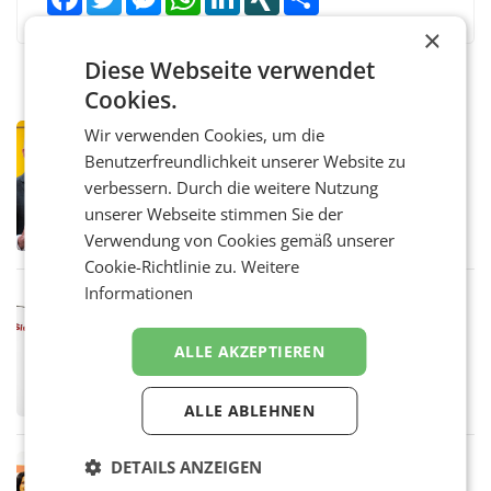
×
Diese Webseite verwendet
Cookies.
Wir verwenden Cookies, um die
PRIMENEWS
Benutzerfreundlichkeit unserer Website zu
Österreichische Post: Umsatzplus im
ersten Halbjahr trotz schwachem
verbessern. Durch die weitere Nutzung
Briefgeschäft
WIEN Die Österreichische Post AG hat im
unserer Webseite stimmen Sie der
ersten Halbjahr 2026 einen Konzernumsatz
Verwendung von Cookies gemäß unserer
von 1.544,0 Mio. EUR erwirtschaftet, was
Cookie-Richtlinie zu.
Weitere
einem Plus von 3,8 Prozent gegenüber dem
Vergleichszeitraum
Informationen
MARKETING & MEDIA
ProSiebenSat.1 spart und macht
überraschend viel Gewinn
ALLE AKZEPTIEREN
UNTERFÖHRING/MAILAND/AMSTERDAM. Der
Fernsehkonzern ProSiebenSat.1 hat im
Frühjahr dank Kostensenkungen operativ
ALLE ABLEHNEN
wieder Gewinn gemacht und die
Markterwartung deutlich übertroffen.
RETAIL
DETAILS ANZEIGEN