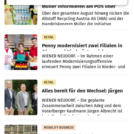
Eine Bühne für Zirkularität: ARA und
Müller informieren am POS über
Kreislauffähigkeit
Über den gesamten August hinweg rücken die
Altstoff Recycling Austria AG (ARA) und der
Handelskonzern Müller die Initiative
„Kreislauf-Helden“ in allen österreichischen
Müller-Filialen
RETAIL
Penny modernisiert zwei Filialen in
Ober- und Niederösterreich
WIENER NEUDORF. – Im Rahmen einer
laufenden Modernisierungsoffensive
erneuert Penny zwei Filialen in Nieder- und
Oberösterreich. Die beiden Standorte liegen
in Haag sowie im rund
RETAIL
Alles bereit für den Wechsel: Jürgen
Albrecht setzt ab 1.1.2027 auf Adeg
WIENER NEUDORF. – Die geplante
Zusammenarbeit zwischen Adeg und dem
Vorarlberger Kaufmann Jürgen Albrecht ist
kartellrechtlich freigegeben: Die
Bundeswettbewerbsbehörde und der
Bundeskartellanwalt
MOBILITY BUSINESS