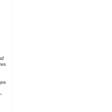
uf
ten
gen
-