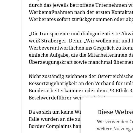
durch das jeweils betroffene Unternehmen wi
Werbemaßnahmen nach der ersten Kontaktaufn
Werberates sofort zurückgenommen oder ab
„Die transparente und dialogorientierte Ab
weiß Straberger. Denn: „Wir wollen mit und f
Werbeverantwortlichen ins Gespräch zu kom
einfache Aufgabe, die die Mitarbeiterinnen d
Überzeugungskraft sowie manchmal übermens
Nicht zuständig zeichnete der Österreichisch
Ressortzugehörigkeit an den Verband für un
Bundesarbeiterkammer oder dem PR-Ethik-Ra
Beschwerdeführer weitergeleitet.
Diese Webse
Da es sich um keine Wirtschaftswerbung hande
Fälle wurden an die zuständigen Institutionen
Wir verwenden Co
Border Complaints handelte.
weitere Nutzung 