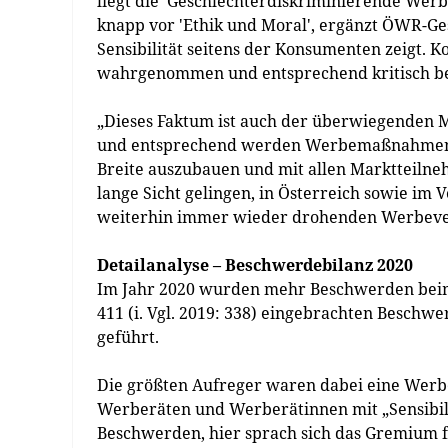
liegt die 'Geschlechterdiskriminierende Werb
knapp vor 'Ethik und Moral', ergänzt ÖWR-Ges
Sensibilität seitens der Konsumenten zeigt
wahrgenommen und entsprechend kritisch be
„Dieses Faktum ist auch der überwiegenden 
und entsprechend werden Werbemaßnahmen gest
Breite auszubauen und mit allen Marktteiln
lange Sicht gelingen, in Österreich sowie i
weiterhin immer wieder drohenden Werbever
Detailanalyse – Beschwerdebilanz 2020
Im Jahr 2020 wurden mehr Beschwerden beim 
411 (i. Vgl. 2019: 338) eingebrachten Beschw
geführt.
Die größten Aufreger waren dabei eine Wer
Werberäten und Werberätinnen mit „Sensibil
Beschwerden, hier sprach sich das Gremium f