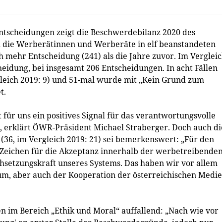
ntscheidungen zeigt die Beschwerdebilanz 2020 des
h die Werberätinnen und Werberäte in elf beanstandeten
ch mehr Entscheidung (241) als die Jahre zuvor. Im Verglei
heidung, bei insgesamt 206 Entscheidungen. In acht Fällen
gleich 2019: 9) und 51-mal wurde mit „Kein Grund zum
t.
für uns ein positives Signal für das verantwortungsvolle
erklärt ÖWR-Präsident Michael Straberger. Doch auch di
(36, im Vergleich 2019: 21) sei bemerkenswert: „Für den
s Zeichen für die Akzeptanz innerhalb der werbetreibende
hsetzungskraft unseres Systems. Das haben wir vor allem
, aber auch der Kooperation der österreichischen Medi
en im Bereich „Ethik und Moral“ auffallend: „Nach wie vor