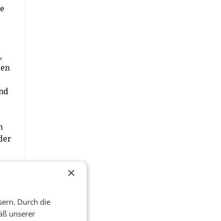
re
,
den
und
h
der
×
Vier
sern. Durch die
äß unserer