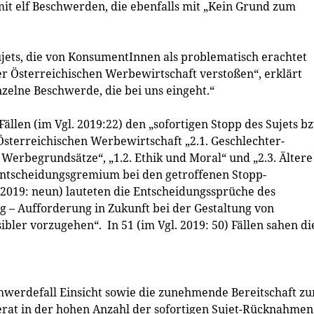
t elf Beschwerden, die ebenfalls mit „Kein Grund zum
 Sujets, die von KonsumentInnen als problematisch erachtet
er Österreichischen Werbewirtschaft verstoßen“, erklärt
nzelne Beschwerde, die bei uns eingeht.“
ällen (im Vgl. 2019:22) den „sofortigen Stopp des Sujets b
sterreichischen Werbewirtschaft „2.1. Geschlechter-
Werbegrundsätze“, „1.2. Ethik und Moral“ und „2.3. Ältere
tscheidungsgremium bei den getroffenen Stopp-
 2019: neun) lauteten die Entscheidungssprüche des
g – Aufforderung in Zukunft bei der Gestaltung von
er vorzugehen“. In 51 (im Vgl. 2019: 50) Fällen sahen di
chwerdefall Einsicht sowie die zunehmende Bereitschaft zu
rat in der hohen Anzahl der sofortigen Sujet-Rücknahmen