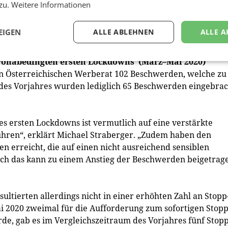
 zu.
Weitere Informationen
ommen werden, da die erforderlichen Unterlagen und
/innen auch nach mehrmaligem Nachfragen nicht erbrach
EIGEN
ALLE ABLEHNEN
ALLE A
coronabedingten ersten Lockdowns (März–Mai 2020)
en Österreichischen Werberat 102 Beschwerden, welche zu
des Vorjahres wurden lediglich 65 Beschwerden eingebrac
s ersten Lockdowns ist vermutlich auf eine verstärkte
ren“, erklärt Michael Straberger. „Zudem haben den
 erreicht, die auf einen nicht ausreichend sensiblen
h das kann zu einem Anstieg der Beschwerden beigetrag
ltierten allerdings nicht in einer erhöhten Zahl an Stopp
i 2020 zweimal für die Aufforderung zum sofortigen Stop
de, gab es im Vergleichszeitraum des Vorjahres fünf Stopp