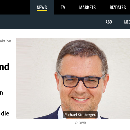
NEWS
TV
MARKETS
BIZDATES
ABO
MED
aktion
und
en
 die
Michael Straberger.
© ÖWR