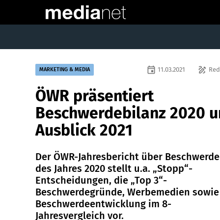
event
draw
11.03.2021
Red
MARKETING & MEDIA
ÖWR präsentiert
Beschwerdebilanz 2020 
Ausblick 2021
Der ÖWR-Jahresbericht über Beschwerd
des Jahres 2020 stellt u.a. „Stopp“-
Entscheidungen, die „Top 3“-
Beschwerdegründe, Werbemedien sowie
Beschwerdeentwicklung im 8-
Jahresvergleich vor.