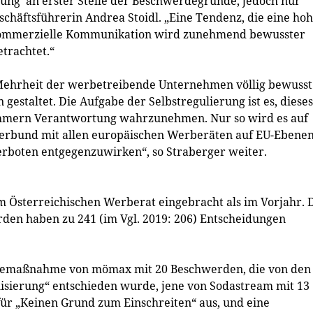
ung' an erster Stelle der Beschwerdegründe, jedoch nur
chäftsführerin Andrea Stoidl. „Eine Tendenz, die eine ho
. Kommerzielle Kommunikation wird zunehmend bewusster
trachtet.“
Mehrheit der werbetreibende Unternehmen völlig bewusst
altet. Die Aufgabe der Selbstregulierung ist es, dieses
ehmern Verantwortung wahrzunehmen. Nur so wird es auf
m Verbund mit allen europäischen Werberäten auf EU-Ebene
boten entgegenzuwirken“, so Straberger weiter.
Österreichischen Werberat eingebracht als im Vorjahr. 
erden haben zu 241 (im Vgl. 2019: 206) Entscheidungen
bemaßnahme von mömax mit 20 Beschwerden, die von den
isierung“ entschieden wurde, jene von Sodastream mit 13
ür „Keinen Grund zum Einschreiten“ aus, und eine