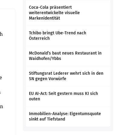
Coca-Cola präsentiert
weiterentwickelte visuelle
Markenidentität
Tchibo bringt Ube-Trend nach
ch
Österreich
McDonald’s baut neues Restaurant in
Waidhofen/Ybbs
Stiftungsrat Lederer wehrt sich in den
e
SN gegen Vorwürfe
n
EU AI-Act: Seit gestern muss KI sich
outen
en
Immobilien-Analyse: Eigentumsquote
sinkt auf Tiefstand