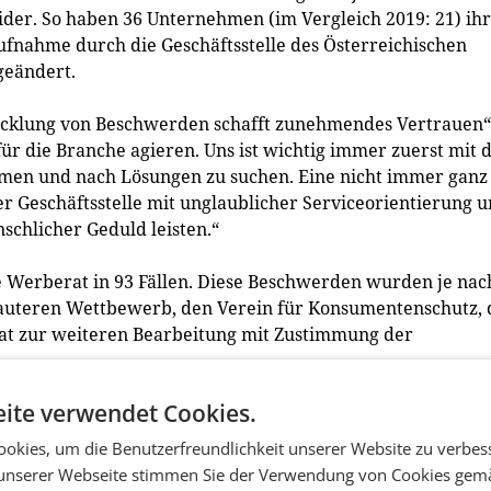
der. So haben 36 Unternehmen (im Vergleich 2019: 21) ih
ahme durch die Geschäftsstelle des Österreichischen
geändert.
wicklung von Beschwerden schafft zunehmendes Vertrauen“
ür die Branche agieren. Uns ist wichtig immer zuerst mit 
men und nach Lösungen zu suchen. Eine nicht immer ganz
er Geschäftsstelle mit unglaublicher Serviceorientierung 
chlicher Geduld leisten.“
e Werberat in 93 Fällen. Diese Beschwerden wurden je nac
lauteren Wettbewerb, den Verein für Konsumentenschutz, 
t zur weiteren Bearbeitung mit Zustimmung der
ite verwendet Cookies.
lte, konnte der ÖWR in zwölf Fällen nicht tätig werden. 
 im Ausland weitergeleitet, da es sich hierbei um Cross
okies, um die Benutzerfreundlichkeit unserer Website zu verbes
unserer Webseite stimmen Sie der Verwendung von Cookies gem