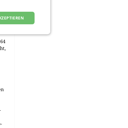
t
KZEPTIEREN
 64
ht,
en
-
p
-