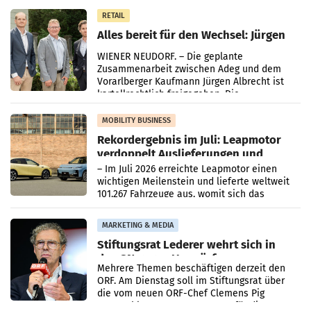
in Haag sowie im rund
RETAIL
Alles bereit für den Wechsel: Jürgen
Albrecht setzt ab 1.1.2027 auf Adeg
WIENER NEUDORF. – Die geplante
Zusammenarbeit zwischen Adeg und dem
Vorarlberger Kaufmann Jürgen Albrecht ist
kartellrechtlich freigegeben: Die
Bundeswettbewerbsbehörde und der
Bundeskartellanwalt
MOBILITY BUSINESS
Rekordergebnis im Juli: Leapmotor
verdoppelt Auslieferungen und
überschreitet die 100.000er-Marke
– Im Juli 2026 erreichte Leapmotor einen
wichtigen Meilenstein und lieferte weltweit
101.267 Fahrzeuge aus, womit sich das
Ergebnis gegenüber Juli 2025 mehr als
verdoppelte (+102
MARKETING & MEDIA
Stiftungsrat Lederer wehrt sich in
den SN gegen Vorwürfe
Mehrere Themen beschäftigen derzeit den
ORF. Am Dienstag soll im Stiftungsrat über
die vom neuen ORF-Chef Clemens Pig
vorgeschlagenen Besetzungen für die