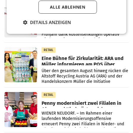
Vergleichszeitraum
MARKETING & MEDIA
ALLE ABLEHNEN
ProSiebenSat.1 spart und macht
überraschend viel Gewinn
DETAILS ANZEIGEN
UNTERFÖHRING/MAILAND/AMSTERDAM. Der
Fernsehkonzern ProSiebenSat.1 hat im
Frühjahr dank Kostensenkungen operativ
wieder Gewinn gemacht und die
Markterwartung deutlich übertroffen.
RETAIL
Eine Bühne für Zirkularität: ARA und
Müller informieren am POS über
Kreislauffähigkeit
Über den gesamten August hinweg rücken die
Altstoff Recycling Austria AG (ARA) und der
Handelskonzern Müller die Initiative
„Kreislauf-Helden“ in allen österreichischen
Müller-Filialen
RETAIL
Penny modernisiert zwei Filialen in
Ober- und Niederösterreich
WIENER NEUDORF. – Im Rahmen einer
laufenden Modernisierungsoffensive
erneuert Penny zwei Filialen in Nieder- und
Oberösterreich. Die beiden Standorte liegen