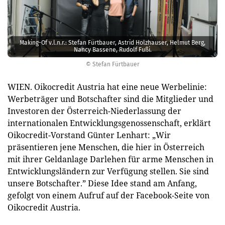
Making-Of v.l.n.r.: Stefan Fürtbauer, Astrid Holzhauser, ­Helmut Berg,
Nancy Bassene, Rudolf Fußi.
© Stefan Fürtbauer
WIEN. Oikocredit Austria hat eine neue Werbelinie:
Werbeträger und Botschafter sind die Mitglieder und
Investoren der Österreich-Niederlassung der
internationalen Entwicklungsgenossenschaft, erklärt
Oikocredit-Vorstand Günter Lenhart: „Wir
präsentieren jene Menschen, die hier in Österreich
mit ihrer Geldanlage Darlehen für arme Menschen in
Entwicklungsländern zur Verfügung stellen. Sie sind
unsere Botschafter.” Diese Idee stand am Anfang,
gefolgt von einem Aufruf auf der Facebook-­Seite von
Oikocredit Austria.