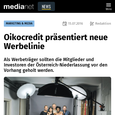
menu
NEWS
Menü
event
draw
15.07.2016
Redaktion
MARKETING & MEDIA
Oikocredit präsentiert neue
Werbelinie
Als Werbeträger sollten die Mitglieder und
Investoren der Österreich-Niederlassung vor den
Vorhang geholt werden.