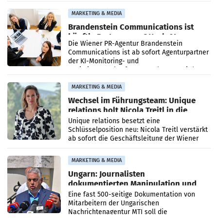
Direktionen abgestimmt werden.
MARKETING & MEDIA
Brandenstein Communications ist
künftig Partner von OtterlyAI
Die Wiener PR-Agentur Brandenstein
Communications ist ab sofort Agenturpartner
der KI-Monitoring- und
Optimierungsplattform OtterlyAI. Damit baut
die Agentur ihr Leistungsportfolio
MARKETING & MEDIA
Wechsel im Führungsteam: Unique
relations holt Nicola Treitl in die
Geschäftsleitung
Unique relations besetzt eine
Schlüsselposition neu: Nicola Treitl verstärkt
ab sofort die Geschäftsleitung der Wiener
PR-Agentur an der Seite von Josef Kalina und
Anna Kalina-Mahr.
MARKETING & MEDIA
Ungarn: Journalisten
dokumentierten Manipulation und
Zensur
Eine fast 500-seitige Dokumentation von
Mitarbeitern der Ungarischen
Nachrichtenagentur MTI soll die