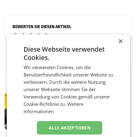
BEWERTEN SIE DIESEN ARTIKEL
×
Diese Webseite verwendet
Cookies.
Facebook
Twitter
Messenger
WhatsApp
LinkedIn
XING
Teilen
Wir verwenden Cookies, um die
Benutzerfreundlichkeit unserer Website zu
verbessern. Durch die weitere Nutzung
unserer Webseite stimmen Sie der
Verwendung von Cookies gemäß unserer
PRIMENEWS
Cookie-Richtlinie zu.
Weitere
Österreichische Post: Umsatzplus im
ersten Halbjahr trotz schwachem
Informationen
Briefgeschäft
WIEN Die Österreichische Post AG hat im
ersten Halbjahr 2026 einen Konzernumsatz
ALLE AKZEPTIEREN
von 1.544,0 Mio. EUR erwirtschaftet, was
einem Plus von 3,8 Prozent gegenüber dem