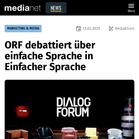
menu
NEWS
Menü
event
draw
13.02.2025
Redaktion
MARKETING & MEDIA
ORF debattiert über
einfache Sprache in
Einfacher Sprache