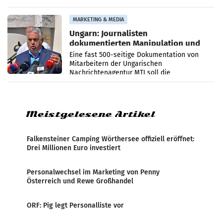
PR-Agentur an der Seite von Josef Kalina und
Anna Kalina-Mahr.
MARKETING & MEDIA
Ungarn: Journalisten
dokumentierten Manipulation und
Zensur
Eine fast 500-seitige Dokumentation von
Mitarbeitern der Ungarischen
Nachrichtenagentur MTI soll die
systematische Nachrichten-Manipulation und
Zensur bei der Agentur während der Zeit
Meistgelesene Artikel
Falkensteiner Camping Wörthersee offiziell eröffnet:
Drei Millionen Euro investiert
Personalwechsel im Marketing von Penny
Österreich und Rewe Großhandel
ORF: Pig legt Personalliste vor