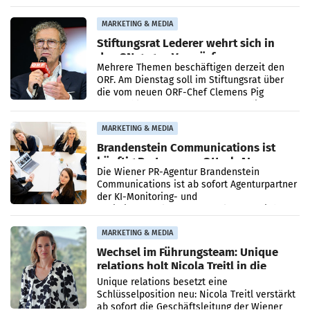
Ergebnis gegenüber Juli 2025 mehr als
verdoppelte (+102
MARKETING & MEDIA
Stiftungsrat Lederer wehrt sich in
den SN gegen Vorwürfe
Mehrere Themen beschäftigen derzeit den
ORF. Am Dienstag soll im Stiftungsrat über
die vom neuen ORF-Chef Clemens Pig
vorgeschlagenen Besetzungen für die
Direktionen abgestimmt werden.
MARKETING & MEDIA
Brandenstein Communications ist
künftig Partner von OtterlyAI
Die Wiener PR-Agentur Brandenstein
Communications ist ab sofort Agenturpartner
der KI-Monitoring- und
Optimierungsplattform OtterlyAI. Damit baut
die Agentur ihr Leistungsportfolio
MARKETING & MEDIA
Wechsel im Führungsteam: Unique
relations holt Nicola Treitl in die
Geschäftsleitung
Unique relations besetzt eine
Schlüsselposition neu: Nicola Treitl verstärkt
ab sofort die Geschäftsleitung der Wiener