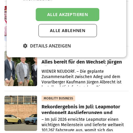
„Kreislauf-Helden“ in allen österreichischen
Müller-Filialen
RETAIL
ALLE AKZEPTIEREN
Penny modernisiert zwei Filialen in
Ober- und Niederösterreich
WIENER NEUDORF. – Im Rahmen einer
ALLE ABLEHNEN
laufenden Modernisierungsoffensive
erneuert Penny zwei Filialen in Nieder- und
Oberösterreich. Die beiden Standorte liegen
DETAILS ANZEIGEN
in Haag sowie im rund
RETAIL
Alles bereit für den Wechsel: Jürgen
Albrecht setzt ab 1.1.2027 auf Adeg
WIENER NEUDORF. – Die geplante
Zusammenarbeit zwischen Adeg und dem
Vorarlberger Kaufmann Jürgen Albrecht ist
kartellrechtlich freigegeben: Die
Bundeswettbewerbsbehörde und der
Bundeskartellanwalt
MOBILITY BUSINESS
Rekordergebnis im Juli: Leapmotor
verdoppelt Auslieferungen und
überschreitet die 100.000er-Marke
– Im Juli 2026 erreichte Leapmotor einen
wichtigen Meilenstein und lieferte weltweit
101.267 Fahrzeuge aus, womit sich das