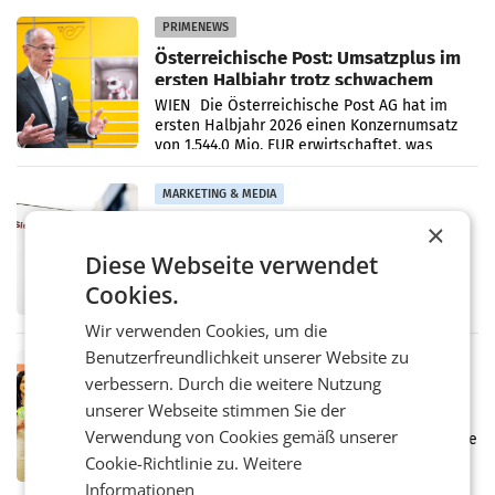
PRIMENEWS
Österreichische Post: Umsatzplus im
ersten Halbjahr trotz schwachem
Briefgeschäft
WIEN Die Österreichische Post AG hat im
ersten Halbjahr 2026 einen Konzernumsatz
von 1.544,0 Mio. EUR erwirtschaftet, was
einem Plus von 3,8 Prozent gegenüber dem
Vergleichszeitraum
MARKETING & MEDIA
ProSiebenSat.1 spart und macht
×
überraschend viel Gewinn
Diese Webseite verwendet
UNTERFÖHRING/MAILAND/AMSTERDAM. Der
Fernsehkonzern ProSiebenSat.1 hat im
Cookies.
Frühjahr dank Kostensenkungen operativ
wieder Gewinn gemacht und die
Wir verwenden Cookies, um die
Markterwartung deutlich übertroffen.
Benutzerfreundlichkeit unserer Website zu
RETAIL
verbessern. Durch die weitere Nutzung
Eine Bühne für Zirkularität: ARA und
unserer Webseite stimmen Sie der
Müller informieren am POS über
Kreislauffähigkeit
Verwendung von Cookies gemäß unserer
Über den gesamten August hinweg rücken die
Altstoff Recycling Austria AG (ARA) und der
Cookie-Richtlinie zu.
Weitere
Handelskonzern Müller die Initiative
Informationen