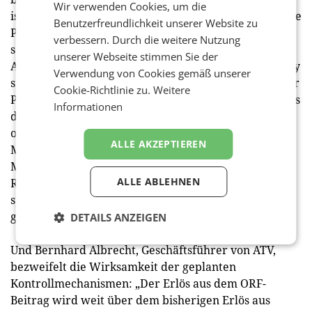
Wir verwenden Cookies, um die
ist ohnehin sehr hoch. Soll er gesellschaftsschädigende
Benutzerfreundlichkeit unserer Website zu
Plattformen nun auch noch fördern, indem er ihnen
verbessern. Durch die weitere Nutzung
seine Qualitätsinhalte zur Verfügung stellt? Und
unserer Webseite stimmen Sie der
Alexander Wagner, Geschäftsführer von Radio Energy
Verwendung von Cookies gemäß unserer
sieht nun den Druck weiter steigen: „Die Situation der
Cookie-Richtlinie zu.
Weitere
Privatsender ist aufgrund des wirtschaftlichen Drucks
Informationen
durch die großen internationalen Plattformen
ohnehin extrem schwierig. Die vorgeschlagenen
ALLE AKZEPTIEREN
Maßnahmen erhöhen diesen Druck, anstatt den
Medienmarkt zu entlasten. Die vorgesehene
ALLE ABLEHNEN
Reduktion der ORF-Radiowerbezeit wird keinen
spürbaren positiven Effekt haben, sie fällt einfach zu
gering aus.“
DETAILS ANZEIGEN
Und Bernhard Albrecht, Geschäftsführer von ATV,
bezweifelt die Wirksamkeit der geplanten
Kontrollmechanismen: „Der Erlös aus dem ORF-
Beitrag wird weit über dem bisherigen Erlös aus