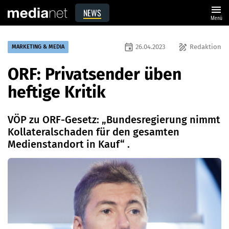
menu
NEWS
Menü
event
draw
26.04.2023
Redaktion
MARKETING & MEDIA
ORF: Privatsender üben
heftige Kritik
VÖP zu ORF-Gesetz: „Bundesregierung nimmt
Kollateralschaden für den gesamten
Medienstandort in Kauf“ .