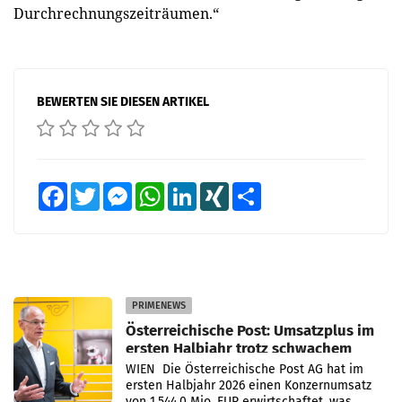
Durchrechnungszeiträumen.“
BEWERTEN SIE DIESEN ARTIKEL
Facebook
Twitter
Messenger
WhatsApp
LinkedIn
XING
Teilen
PRIMENEWS
Österreichische Post: Umsatzplus im
ersten Halbjahr trotz schwachem
Briefgeschäft
WIEN Die Österreichische Post AG hat im
ersten Halbjahr 2026 einen Konzernumsatz
von 1.544,0 Mio. EUR erwirtschaftet, was