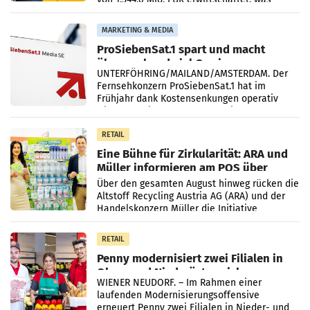
einem Plus von 3,8 Prozent gegenüber dem
Vergleichszeitraum
MARKETING & MEDIA
ProSiebenSat.1 spart und macht
überraschend viel Gewinn
UNTERFÖHRING/MAILAND/AMSTERDAM. Der
Fernsehkonzern ProSiebenSat.1 hat im
Frühjahr dank Kostensenkungen operativ
wieder Gewinn gemacht und die
Markterwartung deutlich übertroffen.
RETAIL
Eine Bühne für Zirkularität: ARA und
Müller informieren am POS über
Kreislauffähigkeit
Über den gesamten August hinweg rücken die
Altstoff Recycling Austria AG (ARA) und der
Handelskonzern Müller die Initiative
„Kreislauf-Helden“ in allen österreichischen
Müller-Filialen
RETAIL
Penny modernisiert zwei Filialen in
Ober- und Niederösterreich
WIENER NEUDORF. – Im Rahmen einer
laufenden Modernisierungsoffensive
erneuert Penny zwei Filialen in Nieder- und