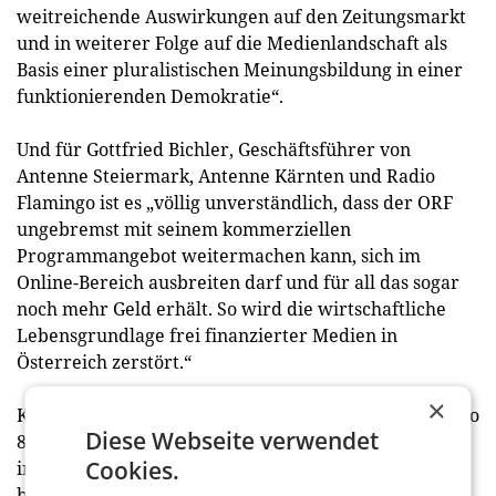
weitreichende Auswirkungen auf den Zeitungsmarkt
und in weiterer Folge auf die Medienlandschaft als
Basis einer pluralistischen Meinungsbildung in einer
funktionierenden Demokratie“.
Und für Gottfried Bichler, Geschäftsführer von
Antenne Steiermark, Antenne Kärnten und Radio
Flamingo ist es „völlig unverständlich, dass der ORF
ungebremst mit seinem kommerziellen
Programmangebot weitermachen kann, sich im
Online-Bereich ausbreiten darf und für all das sogar
noch mehr Geld erhält. So wird die wirtschaftliche
Lebensgrundlage frei finanzierter Medien in
Österreich zerstört.“
×
Kollege Ralph Meier-Tanos, Geschäftsführer von Radio
Diese Webseite verwendet
88.6. fügt hinzu: „Ich verstehe nicht, warum der ORF
Cookies.
in seinen Social-Media-Aktivitäten unbeschränkt
bleibt. Die ORF-Reichweite in der jungen Zielgruppe