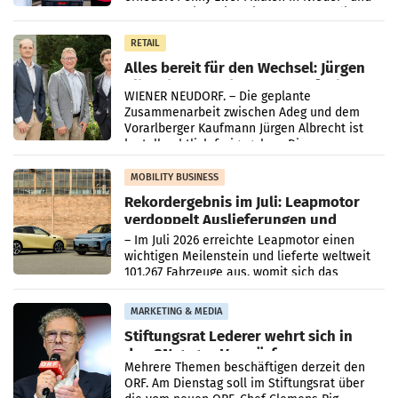
Oberösterreich. Die beiden Standorte liegen
in Haag sowie im rund
RETAIL
Alles bereit für den Wechsel: Jürgen
Albrecht setzt ab 1.1.2027 auf Adeg
WIENER NEUDORF. – Die geplante
Zusammenarbeit zwischen Adeg und dem
Vorarlberger Kaufmann Jürgen Albrecht ist
kartellrechtlich freigegeben: Die
Bundeswettbewerbsbehörde und der
Bundeskartellanwalt
MOBILITY BUSINESS
Rekordergebnis im Juli: Leapmotor
verdoppelt Auslieferungen und
überschreitet die 100.000er-Marke
– Im Juli 2026 erreichte Leapmotor einen
wichtigen Meilenstein und lieferte weltweit
101.267 Fahrzeuge aus, womit sich das
Ergebnis gegenüber Juli 2025 mehr als
verdoppelte (+102
MARKETING & MEDIA
Stiftungsrat Lederer wehrt sich in
den SN gegen Vorwürfe
Mehrere Themen beschäftigen derzeit den
ORF. Am Dienstag soll im Stiftungsrat über