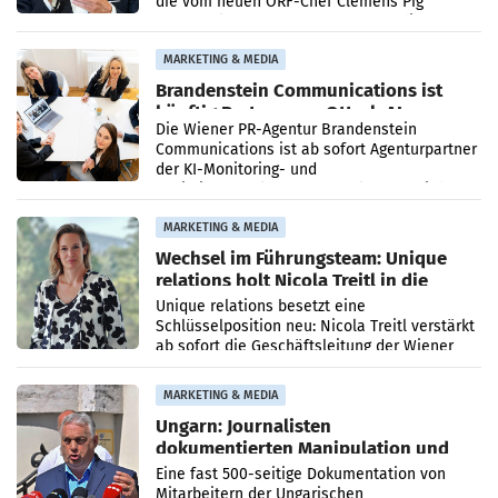
die vom neuen ORF-Chef Clemens Pig
vorgeschlagenen Besetzungen für die
Direktionen abgestimmt werden.
MARKETING & MEDIA
Brandenstein Communications ist
künftig Partner von OtterlyAI
Die Wiener PR-Agentur Brandenstein
Communications ist ab sofort Agenturpartner
der KI-Monitoring- und
Optimierungsplattform OtterlyAI. Damit baut
die Agentur ihr Leistungsportfolio
MARKETING & MEDIA
Wechsel im Führungsteam: Unique
relations holt Nicola Treitl in die
Geschäftsleitung
Unique relations besetzt eine
Schlüsselposition neu: Nicola Treitl verstärkt
ab sofort die Geschäftsleitung der Wiener
PR-Agentur an der Seite von Josef Kalina und
Anna Kalina-Mahr.
MARKETING & MEDIA
Ungarn: Journalisten
dokumentierten Manipulation und
Zensur
Eine fast 500-seitige Dokumentation von
Mitarbeitern der Ungarischen