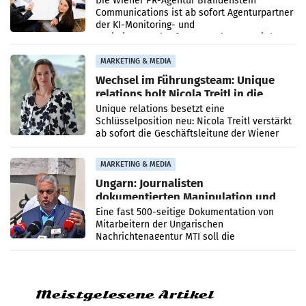
Die Wiener PR-Agentur Brandenstein
Communications ist ab sofort Agenturpartner
der KI-Monitoring- und
Optimierungsplattform OtterlyAI. Damit baut
die Agentur ihr Leistungsportfolio
MARKETING & MEDIA
Wechsel im Führungsteam: Unique
relations holt Nicola Treitl in die
Geschäftsleitung
Unique relations besetzt eine
Schlüsselposition neu: Nicola Treitl verstärkt
ab sofort die Geschäftsleitung der Wiener
PR-Agentur an der Seite von Josef Kalina und
Anna Kalina-Mahr.
MARKETING & MEDIA
Ungarn: Journalisten
dokumentierten Manipulation und
Zensur
Eine fast 500-seitige Dokumentation von
Mitarbeitern der Ungarischen
Nachrichtenagentur MTI soll die
systematische Nachrichten-Manipulation und
Zensur bei der Agentur während der Zeit
Meistgelesene Artikel