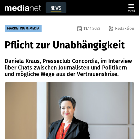
menu
NEWS
Menü
event
draw
11.11.2022
Redaktion
MARKETING & MEDIA
Pflicht zur Unabhängigkeit
Daniela Kraus, Presseclub Concordia, im Interview
über Chats zwischen Journalisten und Politikern
und mögliche Wege aus der Vertrauenskrise.