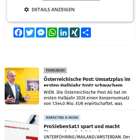
DETAILS ANZEIGEN
Facebook
Twitter
Messenger
WhatsApp
LinkedIn
XING
Teilen
PRIMENEWS
Österreichische Post: Umsatzplus im
ersten Halbjahr trotz schwachem
Briefgeschäft
WIEN Die Österreichische Post AG hat im
ersten Halbjahr 2026 einen Konzernumsatz
von 1.544,0 Mio. EUR erwirtschaftet, was
einem Plus von 3,8 Prozent gegenüber dem
Vergleichszeitraum
MARKETING & MEDIA
ProSiebenSat.1 spart und macht
überraschend viel Gewinn
UNTERFÖHRING/MAILAND/AMSTERDAM. Der