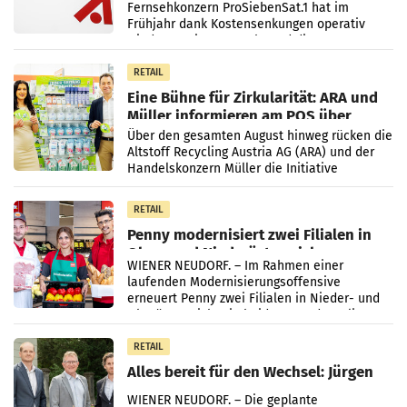
Fernsehkonzern ProSiebenSat.1 hat im
Frühjahr dank Kostensenkungen operativ
wieder Gewinn gemacht und die
Markterwartung deutlich übertroffen.
RETAIL
Eine Bühne für Zirkularität: ARA und
Müller informieren am POS über
Kreislauffähigkeit
Über den gesamten August hinweg rücken die
Altstoff Recycling Austria AG (ARA) und der
Handelskonzern Müller die Initiative
„Kreislauf-Helden“ in allen österreichischen
Müller-Filialen
RETAIL
Penny modernisiert zwei Filialen in
Ober- und Niederösterreich
WIENER NEUDORF. – Im Rahmen einer
laufenden Modernisierungsoffensive
erneuert Penny zwei Filialen in Nieder- und
Oberösterreich. Die beiden Standorte liegen
in Haag sowie im rund
RETAIL
Alles bereit für den Wechsel: Jürgen
Albrecht setzt ab 1.1.2027 auf Adeg
WIENER NEUDORF. – Die geplante