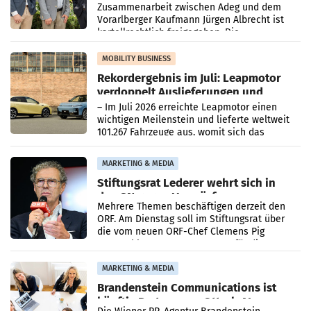
Zusammenarbeit zwischen Adeg und dem
Vorarlberger Kaufmann Jürgen Albrecht ist
kartellrechtlich freigegeben: Die
Bundeswettbewerbsbehörde und der
Bundeskartellanwalt
MOBILITY BUSINESS
Rekordergebnis im Juli: Leapmotor
verdoppelt Auslieferungen und
überschreitet die 100.000er-Marke
– Im Juli 2026 erreichte Leapmotor einen
wichtigen Meilenstein und lieferte weltweit
101.267 Fahrzeuge aus, womit sich das
Ergebnis gegenüber Juli 2025 mehr als
verdoppelte (+102
MARKETING & MEDIA
Stiftungsrat Lederer wehrt sich in
den SN gegen Vorwürfe
Mehrere Themen beschäftigen derzeit den
ORF. Am Dienstag soll im Stiftungsrat über
die vom neuen ORF-Chef Clemens Pig
vorgeschlagenen Besetzungen für die
Direktionen abgestimmt werden.
MARKETING & MEDIA
Brandenstein Communications ist
künftig Partner von OtterlyAI