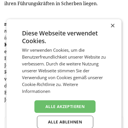
ihren Führungskräften in Scherben liegen.
medianet:
Und was müssen Ihrer Meinung nach nun
×
nicht nur die Medien, sondern auch die Politik tun,
Diese Webseite verwendet
insbesondere den ORF betreffend?
Cookies.
Kraus:
Sich selbst beschränken, den ORF-Stiftungsrat
Wir verwenden Cookies, um die
entpolitisieren und zu einem richtigen
Benutzerfreundlichkeit unserer Website zu
Expertengremium machen, in allen Medien- und
verbessern. Durch die weitere Nutzung
Journalismusförderungen ethische Richtlinien,
unserer Webseite stimmen Sie der
Redaktionsstatute und regulierte Selbstregulierung,
Verwendung von Cookies gemäß unserer
wie den Presserat, zur Grundbedingung machen und
Cookie-Richtlinie zu.
Weitere
die Pläne für ein
Wiener Zeitung
-Media-Hub als dem
Informationen
Bundeskanzleramt unterstellte, hochdotierte
Journalistenausbildung aufgeben.
(fej)
ALLE AKZEPTIEREN
ALLE ABLEHNEN
BEWERTEN SIE DIESEN ARTIKEL