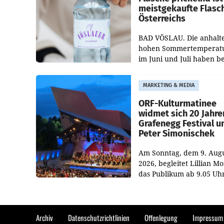
meistgekaufte Flasc
Österreichs
BAD VÖSLAU. Die anhalt
hohen Sommertemperat
im Juni und Juli haben b
niederösterreichischen
Getränkehersteller Vösla
MARKETING & MEDIA
deutlichen Absatzzuwäc
geführt. Während
ORF-Kulturmatinee
widmet sich 20 Jahre
Grafenegg Festival u
Peter Simonischek
Am Sonntag, dem 9. Aug
2026, begleitet Lillian M
das Publikum ab 9.05 Uh
durch die ORF-
„Kulturmatinee“. Die Se
startet mit der Dokument
„20 Jahre Grafenegg
Archiv
Datenschutzrichtlinien
Offenlegung
Impressum