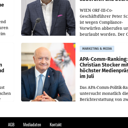
he
WIEN ORF-III-Co-
Geschäftsführer Peter S
end
ist wegen Compliance-
uren
Vorwürfen abberufen u
eim
beurlaubt worden. Der 
bestätigte gegenüber de
uer zu
entsprechende
MARKETING & MEDIA
hsen
Medienberichte.
APA-Comm-Ranking:
n
Christian Stocker mi
nd
höchster Medienprä
im Juli
ust
Das APA-Comm-Politik-R
oschen
untersucht monatlich di
r
Berichterstattung von zw
österreichischen
ndung
Tageszeitungen und anal
ation
welche Politikerinnen u
Politiker Österreichs die
AGB
Mediadaten
Kontakt