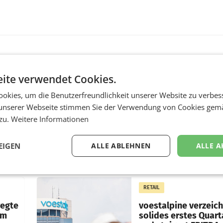
MARKETING & MEDIA
ite verwendet Cookies.
s -
Stiftungsrat Lederer
okies, um die Benutzerfreundlichkeit unserer Website zu verbes
nsible
wehrt sich in den SN
unserer Webseite stimmen Sie der Verwendung von Cookies gem
gegen Vorwürfe
 zu.
Weitere Informationen
ert
Mehrere Themen beschä
f, im
derzeit den ORF. Am Die
EIGEN
ALLE ABLEHNEN
ALLE A
soll im Stiftungsrat über 
as
vom neuen ORF-Chef Cl
chefs
Pig vorgeschlagenen
istian
Besetzungen für die
RETAIL
Direktionen abgestimmt
werden.
wegte
voestalpine verzeic
im
solides erstes Quart