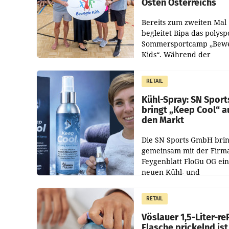
Osten Österreichs
Bereits zum zweiten Mal
begleitet Bipa das polysp
Sommersportcamp „Bew
Kids“. Während der
Campwochen in den Mon
Juli und August versorgt
RETAIL
Unternehmen Kinder so
Kühl-Spray: SN Sport
bringt „Keep Cool“ a
den Markt
Die SN Sports GmbH brin
gemeinsam mit der Firm
Feygenblatt FloGu OG ei
neuen Kühl- und
Regenerations-Spray auf
Markt. Das Produkt nam
RETAIL
„Keep Cool“ ist zu 100 Pr
Vöslauer 1,5-Liter-re
Flasche prickelnd ist