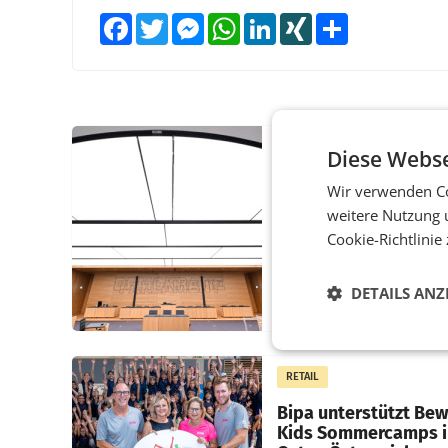
Facebook
Twitter
Messenger
WhatsApp
LinkedIn
XING
Teilen
MARKETING & MEDIA
Diese Webse
Pilnacek-U-Ausschus
Wir verwenden Co
Presserat fordert se
weitere Nutzung 
Berichterstattung
Cookie-Richtlinie
WIEN Der Presserat ford
Medienvertreter dazu au
DETAILS ANZ
U-Ausschuss zu den
Ermittlungen rund um d
Ableben des Ex-Sektions
im Justizministerium, Chr
RETAIL
Pilnacek, auf sensible
Bipa unterstützt Be
Kids Sommercamps 