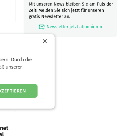
Mit unseren News bleiben Sie am Puls der
Zeit! Melden Sie sich jetzt für unseren
gratis Newsletter an.
mark_email_read
Newsletter jetzt abonnieren
×
sern. Durch die
äß unserer
ftigen
nstag
KZEPTIEREN
die
emens
hnet
al