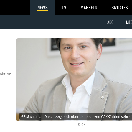
NEWS
TV
MARKETS
BIZDATES
ABO
MED
aktion
GF Maximilian Dasch zeigt sich über die positiven ÖAK-Zahlen sehr er
© SN