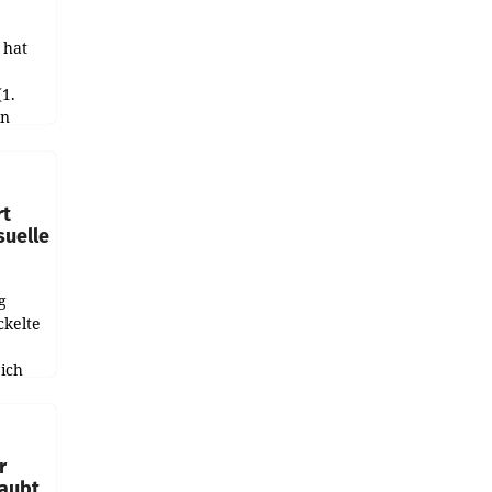
 hat
(1.
in
haftet.
leich
rt
suelle
g
ckelte
ich
e
r
laubt