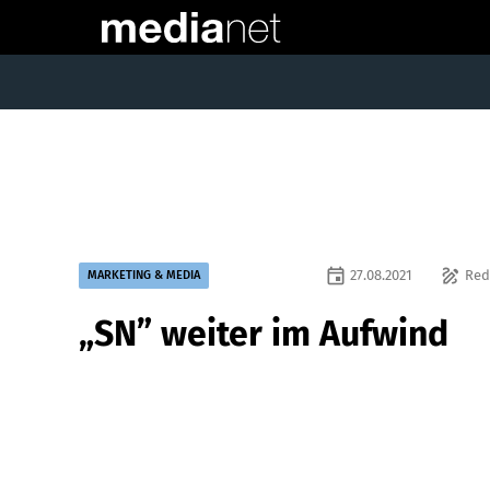
event
draw
27.08.2021
Red
MARKETING & MEDIA
„SN” weiter im Aufwind