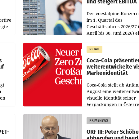
und steigert EBITDA
Der voestalpine-Konzern
ortive
im 1. Quartal des
egte
Geschäftsjahres 2026/27 
April bis 30. Juni 2026) e
aten
solides Ergebnis erwirtsc
 das
Der Umsatz stieg im Verg
RETAIL
wie
zur Vorjahresperiode
s
Coca-Cola präsentie
uf
weiterentwickelte vi
Markenidentität
gt
Coca-Cola stellt ab Anfan
a
August eine weiterentwi
nen
visuelle Identität seiner
Verpackungen in Österre
 den
vor. Im Mittelpunkt des
ens
Redesigns stehen zentral
PRIMENEWS
ozent
Gestaltungselemente
PET-
ORF III: Peter Schöbe
abberufen und beur