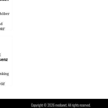
chöber
nd
ORF
r APA
t
senz
anking
e
ölf
ysiert,
nd
Copyright © 2026 medianet. All rights reserved.