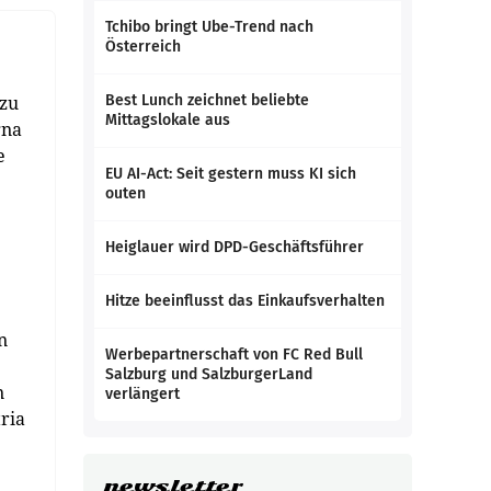
Tchibo bringt Ube-Trend nach
Österreich
 zu
Best Lunch zeichnet beliebte
Mittagslokale aus
gna
e
EU AI-Act: Seit gestern muss KI sich
outen
Heiglauer wird DPD-Geschäftsführer
Hitze beeinflusst das Einkaufsverhalten
n
Werbepartnerschaft von FC Red Bull
Salzburg und SalzburgerLand
n
verlängert
ria
newsletter