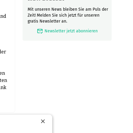
Mit unseren News bleiben Sie am Puls der
und
Zeit! Melden Sie sich jetzt für unseren
gratis Newsletter an.
mark_email_read
Newsletter jetzt abonnieren
der
den
ten
ank
×