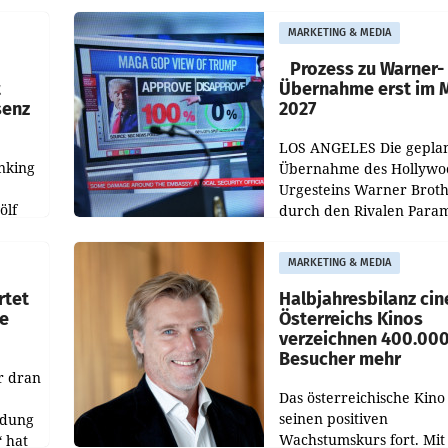
durch die ORF-
r APA
„Kulturmatinee“. Die Se
MARKETING & MEDIA
startet mit der Dokumen
„20 Jahre Grafenegg
Prozess zu Warner-
t
Übernahme erst im 
senz
2027
LOS ANGELES Die gepla
nking
Übernahme des Hollywo
Urgesteins Warner Broth
ölf
durch den Rivalen Para
wird noch lange in der
siert,
Schwebe bleiben. Eine
MARKETING & MEDIA
d
Richterin setzte den Proz
rtet
Halbjahresbilanz cin
e
Österreichs Kinos
verzeichnen 400.00
Besucher mehr
r dran
Das österreichische Kino 
seinen positiven
ldung
Wachstumskurs fort. Mit
 hat