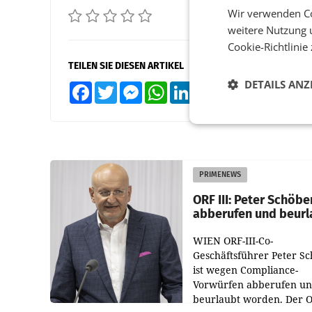
Wir verwenden Co
weitere Nutzung 
Cookie-Richtlinie
TEILEN SIE DIESEN ARTIKEL
DETAILS ANZ
Facebook
Twitter
Messenger
WhatsApp
LinkedIn
XING
Teilen
PRIMENEWS
ORF III: Peter Schöbe
abberufen und beurl
WIEN ORF-III-Co-
Geschäftsführer Peter S
ist wegen Compliance-
Vorwürfen abberufen u
beurlaubt worden. Der 