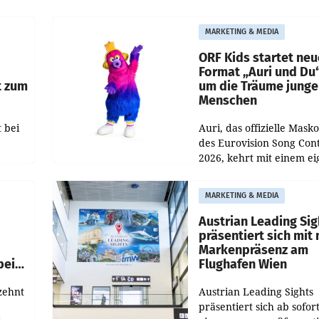
rund 400.000 Besucheri
des
und Besucher höheren
MARKETING & MEDIA
Nettoreichweite im erst
t.
Halbjahr 2026 gegenüb
ORF Kids startet ne
Format „Auri und Du
t zum
um die Träume junge
Menschen
 bei
Auri, das offizielle Mask
des Eurovision Song Cont
2026, kehrt mit einem e
n
Format auf den Bildschi
auf.
zurück. In der neuen S
MARKETING & MEDIA
„Auri und Du“ bei ORF K
steht
Austrian Leading Sig
n
präsentiert sich mit
Markenpräsenz am
beim
Flughafen Wien
zehnt
Austrian Leading Sights
präsentiert sich ab sofor