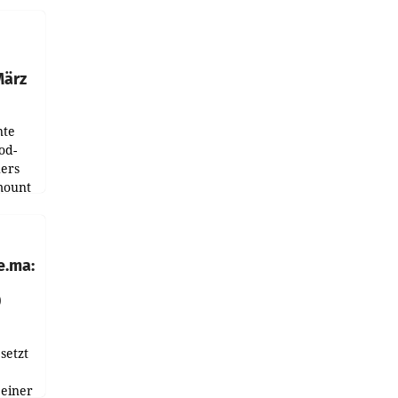
ndung
tation
März
nte
od-
ers
mount
ess zu
e.ma:
0
setzt
 einer