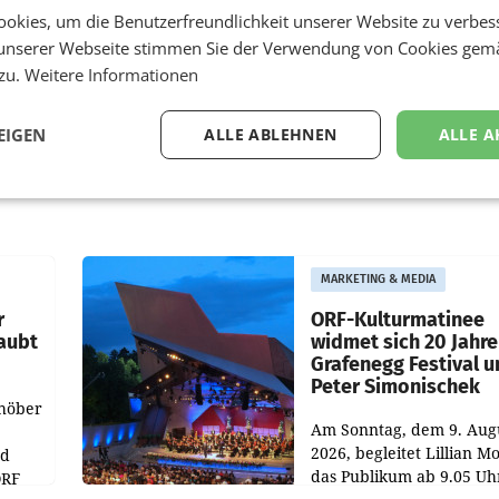
okies, um die Benutzerfreundlichkeit unserer Website zu verbes
unserer Webseite stimmen Sie der Verwendung von Cookies gem
 zu.
Weitere Informationen
EIGEN
ALLE ABLEHNEN
ALLE A
MARKETING & MEDIA
r
ORF-Kulturmatinee
aubt
widmet sich 20 Jahr
Grafenegg Festival 
Peter Simonischek
chöber
Am Sonntag, dem 9. Aug
2026, begleitet Lillian M
nd
das Publikum ab 9.05 Uh
ORF