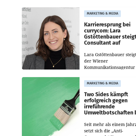
die Bildungseinrichtung 
WIFI Wien eine neue
MARKETING & MEDIA
Imagekampagne gestarte
Karrieresprung bei
currycom: Lara
Gstöttenbauer steig
Consultant auf
Lara Gstöttenbauer steigt
der Wiener
Kommunikationsagentur
currycom communicatio
partners zum Consultant 
MARKETING & MEDIA
Die 27-jährige Beraterin
betreut Kundinnen und
Two Sides kämpft
Kunden in den Bereiche
erfolgreich gegen
irreführende
Umweltbotschaften 
Papiereinsatz
Seit mehr als einem Jahr
setzt sich die „Anti-