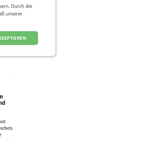
sern. Durch die
äß unserer
KZEPTIEREN
en
und
ust
oschen
r