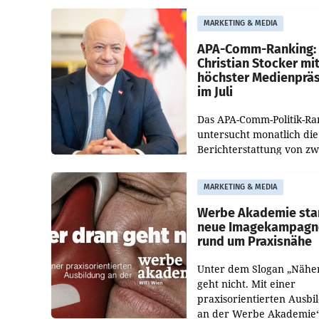
bestätigte gegenüber de
entsprechende
MARKETING & MEDIA
Medienberichte.
APA-Comm-Ranking:
Christian Stocker mi
höchster Medienprä
im Juli
Das APA-Comm-Politik-Ra
untersucht monatlich die
Berichterstattung von zw
österreichischen
Tageszeitungen und analy
MARKETING & MEDIA
welche Politikerinnen un
Politiker Österreichs die
Werbe Akademie sta
neue Imagekampagn
rund um Praxisnähe
Unter dem Slogan „Nähe
geht nicht. Mit einer
praxisorientierten Ausbi
an der Werbe Akademie“