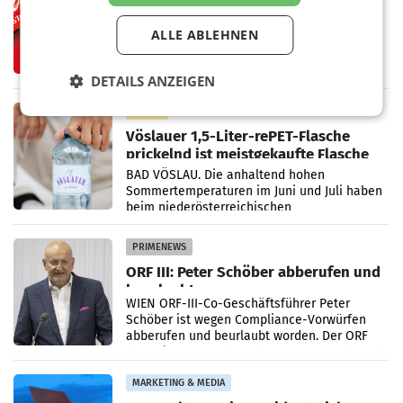
Coca-Cola präsentiert
weiterentwickelte visuelle
ALLE ABLEHNEN
Markenidentität
Coca-Cola stellt ab Anfang August eine
weiterentwickelte visuelle Identität seiner
Verpackungen in Österreich vor. Im
DETAILS ANZEIGEN
Mittelpunkt des Redesigns stehen zentrale
Gestaltungselemente
RETAIL
Vöslauer 1,5-Liter-rePET-Flasche
prickelnd ist meistgekaufte Flasche
Österreichs
BAD VÖSLAU. Die anhaltend hohen
Sommertemperaturen im Juni und Juli haben
beim niederösterreichischen
Getränkehersteller Vöslauer zu deutlichen
Absatzzuwächsen geführt. Während
PRIMENEWS
ORF III: Peter Schöber abberufen und
beurlaubt
WIEN ORF-III-Co-Geschäftsführer Peter
Schöber ist wegen Compliance-Vorwürfen
abberufen und beurlaubt worden. Der ORF
bestätigte gegenüber der APA entsprechende
Medienberichte.
MARKETING & MEDIA