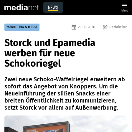
menu
NEWS
Menü
event
draw
29.09.2020
Redaktion
MARKETING & MEDIA
Storck und Epamedia
werben für neue
Schokoriegel
Zwei neue Schoko-Waffelriegel erweitern ab
sofort das Angebot von Knoppers. Um die
Neueinführung der süßen Snacks einer
breiten Öffentlichkeit zu kommunizieren,
setzt Storck vor allem auf Außenwerbung.