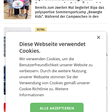
Sommercamps im Osten Österreichs
Bereits zum zweiten Mal begleitet Bipa das
polysportive Sommersportcamp „Bewegte
Kids“. Während der Campwochen in den
Monaten Juli und August versorgt das
Unternehmen Kinder sowie
RETAIL
×
voestalpine verzeichnet solides
erstes Quartal und steigert EBITDA
Diese Webseite verwendet
Der voestalpine-Konzern hat im 1. Quartal
Cookies.
des Geschäftsjahres 2026/27 (1. April bis 30.
Juni 2026) ein solides Ergebnis erwirtschaftet.
Wir verwenden Cookies, um die
Der Umsatz stieg im Vergleich zur
Vorjahresperiode
Benutzerfreundlichkeit unserer Website zu
RETAIL
verbessern. Durch die weitere Nutzung
Kühl-Spray: SN Sports bringt „Keep
unserer Webseite stimmen Sie der
Cool“ auf den Markt
Verwendung von Cookies gemäß unserer
Die SN Sports GmbH bringt gemeinsam mit
der Firma Feygenblatt FloGu OG einen neuen
Cookie-Richtlinie zu.
Weitere
Kühl- und Regenerations-Spray auf den
Informationen
Markt. Das Produkt namens „Keep Cool“ ist zu
100 Prozent
RETAIL
ALLE AKZEPTIEREN