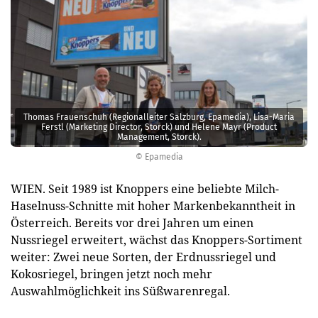
Thomas Frauenschuh (Regionalleiter Salzburg, Epamedia), Lisa-Maria
Ferstl (Marketing Director, Storck) und Helene Mayr (Product
Management, Storck).
© Epamedia
WIEN. Seit 1989 ist Knoppers eine beliebte Milch-
Haselnuss-Schnitte mit hoher Markenbekanntheit in
Österreich. Bereits vor drei Jahren um einen
Nussriegel erweitert, wächst das Knoppers-Sortiment
weiter: Zwei neue Sorten, der Erdnussriegel und
Kokosriegel, bringen jetzt noch mehr
Auswahlmöglichkeit ins Süßwarenregal.