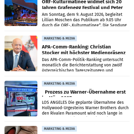
ORF-Kulturmatinee widmet sich 20
Jahren Grafenegg Festival und Peter
Simonischek
Am Sonntag, dem 9. August 2026, begleitet
Lillian Moschen das Publikum ab 9.05 Uhr
durch die ORF-„Kulturmatinee“. Die Sendung
startet mit der Dokumentation „20 Jahre
Grafenegg
MARKETING & MEDIA
APA-Comm-Ranking: Christian
Stocker mit höchster Medienpräsenz
im Juli
Das APA-Comm-Politik-Ranking untersucht
monatlich die Berichterstattung von zwölf
österreichischen Tageszeitungen und
analysiert, welche Politikerinnen und
Politiker Österreichs die
MARKETING & MEDIA
Prozess zu Warner-Übernahme erst
im März 2027
LOS ANGELES Die geplante Übernahme des
Hollywood-Urgesteins Warner Brothers durch
den Rivalen Paramount wird noch lange in
der Schwebe bleiben. Eine Richterin setzte
den Prozess zu
MARKETING & MEDIA