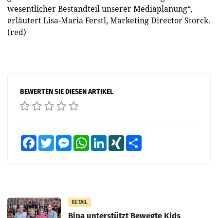
wesentlicher Bestandteil unserer Mediaplanung“,
erläutert Lisa-Maria Ferstl, Marketing Director Storck.
(red)
BEWERTEN SIE DIESEN ARTIKEL
Facebook
Twitter
Messenger
WhatsApp
LinkedIn
XING
Teilen
RETAIL
Bipa unterstützt Bewegte Kids