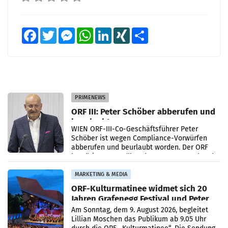
Facebook
Twitter
Messenger
WhatsApp
LinkedIn
XING
Teilen
PRIMENEWS
ORF III: Peter Schöber abberufen und
beurlaubt
WIEN ORF-III-Co-Geschäftsführer Peter
Schöber ist wegen Compliance-Vorwürfen
abberufen und beurlaubt worden. Der ORF
bestätigte gegenüber der APA entsprechende
Medienberichte.
MARKETING & MEDIA
ORF-Kulturmatinee widmet sich 20
Jahren Grafenegg Festival und Peter
Simonischek
Am Sonntag, dem 9. August 2026, begleitet
Lillian Moschen das Publikum ab 9.05 Uhr