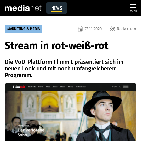
menu
NEWS
Menü
event
draw
27.11.2020
Redaktion
MARKETING & MEDIA
Stream in rot-weiß-rot
Die VoD-Plattform Flimmit präsentiert sich im
neuen Look und mit noch umfangreicherem
Programm.