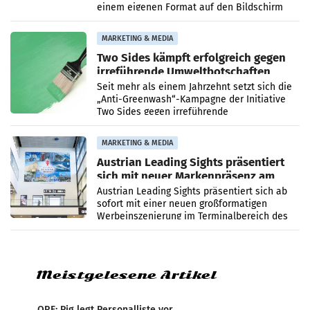
einem eigenen Format auf den Bildschirm
zurück. In der neuen Sendung „Auri und Du“
bei ORF Kids steht
MARKETING & MEDIA
Two Sides kämpft erfolgreich gegen
irreführende Umweltbotschaften
beim Papiereinsatz
Seit mehr als einem Jahrzehnt setzt sich die
„Anti-Greenwash“-Kampagne der Initiative
Two Sides gegen irreführende
Umweltaussagen bei Papierkommunikation
und papierbasierten Verpackungen
MARKETING & MEDIA
Austrian Leading Sights präsentiert
sich mit neuer Markenpräsenz am
Flughafen Wien
Austrian Leading Sights präsentiert sich ab
sofort mit einer neuen großformatigen
Werbeinszenierung im Terminalbereich des
Flughafen Wien. Die Präsenz befindet sich im
Verbindungsbereich
Meistgelesene Artikel
ORF: Pig legt Personalliste vor