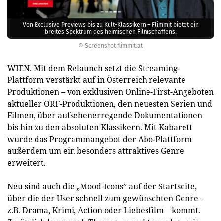
Von Exclusive Previews bis zu Kult-Klassikern – Flimmit bietet ein
breites Spektrum des heimischen Filmschaffens.
© Screenshot flimmit.at
WIEN. Mit dem Relaunch setzt die Streaming-
Plattform verstärkt auf in Österreich relevante
Produktionen – von exklusiven Online-First-Angeboten
aktueller ORF-Produktionen, den neuesten Serien und
Filmen, über aufsehenerregende Dokumentationen
bis hin zu den absoluten Klassikern. Mit Kabarett
wurde das Programmangebot der Abo-Plattform
außerdem um ein besonders attraktives Genre
erweitert.
Neu sind auch die „Mood-Icons” auf der Startseite,
über die der User schnell zum gewünschten Genre –
z.B. Drama, Krimi, Action oder Liebesfilm – kommt.