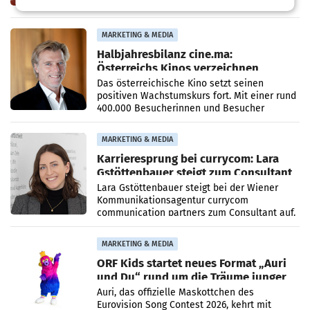
Bildungseinrichtung des WIFI Wien eine neue
Imagekampagne gestartet.
MARKETING & MEDIA
Halbjahresbilanz cine.ma:
Österreichs Kinos verzeichnen
400.000 Besucher mehr
Das österreichische Kino setzt seinen
positiven Wachstumskurs fort. Mit einer rund
400.000 Besucherinnen und Besucher
höheren Nettoreichweite im ersten Halbjahr
2026 gegenüber dem
MARKETING & MEDIA
Karrieresprung bei currycom: Lara
Gstöttenbauer steigt zum Consultant
auf
Lara Gstöttenbauer steigt bei der Wiener
Kommunikationsagentur currycom
communication partners zum Consultant auf.
Die 27-jährige Beraterin betreut Kundinnen
und Kunden in den Bereichen
MARKETING & MEDIA
ORF Kids startet neues Format „Auri
und Du“ rund um die Träume junger
Menschen
Auri, das offizielle Maskottchen des
Eurovision Song Contest 2026, kehrt mit