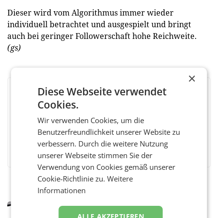
Dieser wird vom Algorithmus immer wieder
individuell betrachtet und ausgespielt und bringt
auch bei geringer Followerschaft hohe Reichweite.
(gs)
×
Diese Webseite verwendet
BEWERTEN SIE DIESEN ARTIKEL
Cookies.
Wir verwenden Cookies, um die
Benutzerfreundlichkeit unserer Website zu
verbessern. Durch die weitere Nutzung
Facebook
Twitter
Messenger
WhatsApp
LinkedIn
XING
Teilen
unserer Webseite stimmen Sie der
Verwendung von Cookies gemäß unserer
Cookie-Richtlinie zu.
Weitere
Informationen
MARKETING & MEDIA
ALLE AKZEPTIEREN