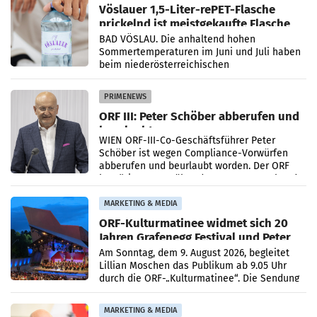
Vöslauer 1,5-Liter-rePET-Flasche
prickelnd ist meistgekaufte Flasche
Österreichs
BAD VÖSLAU. Die anhaltend hohen
Sommertemperaturen im Juni und Juli haben
beim niederösterreichischen
Getränkehersteller Vöslauer zu deutlichen
Absatzzuwächsen geführt. Während
PRIMENEWS
ORF III: Peter Schöber abberufen und
beurlaubt
WIEN ORF-III-Co-Geschäftsführer Peter
Schöber ist wegen Compliance-Vorwürfen
abberufen und beurlaubt worden. Der ORF
bestätigte gegenüber der APA entsprechende
Medienberichte.
MARKETING & MEDIA
ORF-Kulturmatinee widmet sich 20
Jahren Grafenegg Festival und Peter
Simonischek
Am Sonntag, dem 9. August 2026, begleitet
Lillian Moschen das Publikum ab 9.05 Uhr
durch die ORF-„Kulturmatinee“. Die Sendung
startet mit der Dokumentation „20 Jahre
Grafenegg
MARKETING & MEDIA