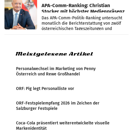
APA-Comm-Ranking: Christian
Stocker mit höchster Medienpräsenz
im Juli
Das APA-Comm-Politik-Ranking untersucht
monatlich die Berichterstattung von zwölf
österreichischen Tageszeitungen und
analysiert, welche Politikerinnen und
Politiker Österreichs die
Meistgelesene Artikel
Personalwechsel im Marketing von Penny
Österreich und Rewe Großhandel
ORF: Pig legt Personalliste vor
ORF-Festspielempfang 2026 im Zeichen der
Salzburger Festspiele
Coca-Cola präsentiert weiterentwickelte visuelle
Markenidentität