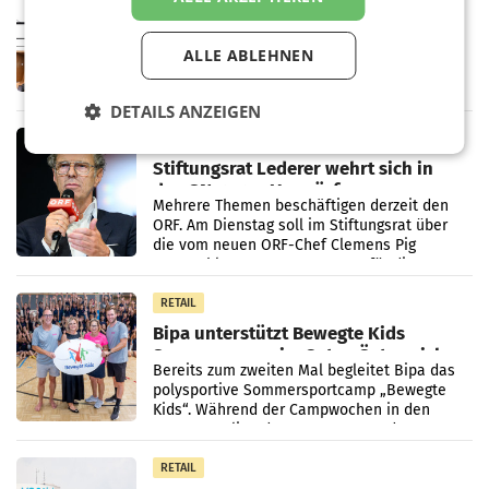
Pilnacek-U-Ausschuss - Presserat
fordert sensible Berichterstattung
WIEN Der Presserat fordert Medienvertreter
ALLE ABLEHNEN
dazu auf, im U-Ausschuss zu den
Ermittlungen rund um das Ableben des Ex-
Sektionschefs im Justizministerium, Christian
DETAILS ANZEIGEN
Pilnacek, auf sensible
MARKETING & MEDIA
Stiftungsrat Lederer wehrt sich in
den SN gegen Vorwürfe
Mehrere Themen beschäftigen derzeit den
ORF. Am Dienstag soll im Stiftungsrat über
die vom neuen ORF-Chef Clemens Pig
vorgeschlagenen Besetzungen für die
Direktionen abgestimmt werden.
RETAIL
Bipa unterstützt Bewegte Kids
Sommercamps im Osten Österreichs
Bereits zum zweiten Mal begleitet Bipa das
polysportive Sommersportcamp „Bewegte
Kids“. Während der Campwochen in den
Monaten Juli und August versorgt das
Unternehmen Kinder sowie
RETAIL