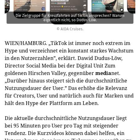
Die Zielgruppe für Kreuzfahrten auf TikTok an­sprechen? Warum
eigentlich nicht, so Dudus-Löw.
© AIDA Cruises.
WIEN/HAMBURG. „TikTok ist immer noch extrem im
Hype und verzeichnet ein konstant starkes Wachstum
in den Nutzerzahlen”, erklärt. Dawid Dudus-Löw,
Director Social Media bei der Digital Unit Zum
goldenen Hirschen Valley, gegenüber
media­
net.
„Darüber hinaus steigert sich die durchschnittliche
Nutzungsdauer der User.” Das erhöhe die Relevanz
für Creators, User und natürlich auch für Marken und
hält den Hype der Plattform am Leben.
Die aktuelle durchschnittliche Nutzungsdauer liegt
bei 95 Minuten pro User pro Tag mit steigender
Tendenz. Die Kurzvideos können dabei helfen, ein