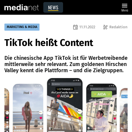
menu
NEWS
Menü
event
draw
11.11.2022
Redaktion
MARKETING & MEDIA
TikTok heißt Content
Die chinesische App TikTok ist für Werbetreibende
mittlerweile sehr relevant. Zum goldenen Hirschen
Valley kennt die Plattform – und die Zielgruppen.