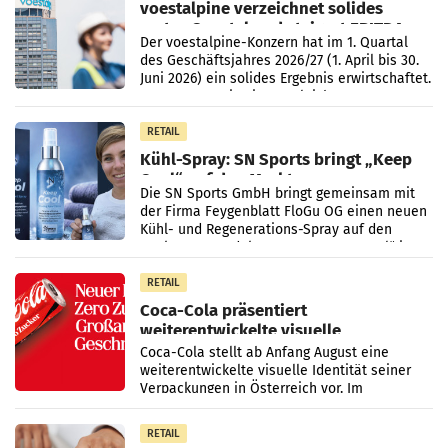
voestalpine verzeichnet solides
erstes Quartal und steigert EBITDA
Der voestalpine-Konzern hat im 1. Quartal
des Geschäftsjahres 2026/27 (1. April bis 30.
Juni 2026) ein solides Ergebnis erwirtschaftet.
Der Umsatz stieg im Vergleich zur
Vorjahresperiode
RETAIL
Kühl-Spray: SN Sports bringt „Keep
Cool“ auf den Markt
Die SN Sports GmbH bringt gemeinsam mit
der Firma Feygenblatt FloGu OG einen neuen
Kühl- und Regenerations-Spray auf den
Markt. Das Produkt namens „Keep Cool“ ist zu
100 Prozent
RETAIL
Coca-Cola präsentiert
weiterentwickelte visuelle
Markenidentität
Coca-Cola stellt ab Anfang August eine
weiterentwickelte visuelle Identität seiner
Verpackungen in Österreich vor. Im
Mittelpunkt des Redesigns stehen zentrale
Gestaltungselemente
RETAIL