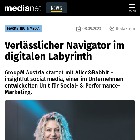
menu
NEWS
Menü
event
draw
08.09.2023
Redaktion
MARKETING & MEDIA
Verlässlicher Navigator im
digitalen Labyrinth
GroupM Austria startet mit Alice&Rabbit –
insightful social media, einer im Unternehmen
entwickelten Unit für Social- & Performance-
Marketing.