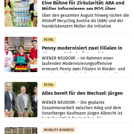
Eine Bühne für Zirkularität: ARA und
Müller informieren am POS über
Kreislauffähigkeit
Über den gesamten August hinweg rücken die
Altstoff Recycling Austria AG (ARA) und der
Handelskonzern Müller die Initiative
„Kreislauf-Helden“ in allen österreichischen
Müller-Filialen
RETAIL
Penny modernisiert zwei Filialen in
Ober- und Niederösterreich
WIENER NEUDORF. – Im Rahmen einer
laufenden Modernisierungsoffensive
erneuert Penny zwei Filialen in Nieder- und
Oberösterreich. Die beiden Standorte liegen
in Haag sowie im rund
RETAIL
Alles bereit für den Wechsel: Jürgen
Albrecht setzt ab 1.1.2027 auf Adeg
WIENER NEUDORF. – Die geplante
Zusammenarbeit zwischen Adeg und dem
Vorarlberger Kaufmann Jürgen Albrecht ist
kartellrechtlich freigegeben: Die
Bundeswettbewerbsbehörde und der
Bundeskartellanwalt
MOBILITY BUSINESS