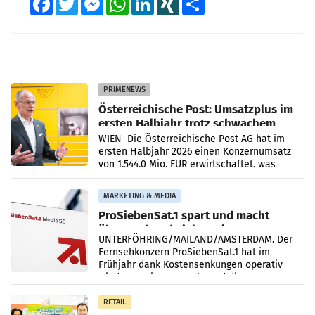
PRIMENEWS
Österreichische Post: Umsatzplus im
ersten Halbjahr trotz schwachem
Briefgeschäft
WIEN Die Österreichische Post AG hat im
ersten Halbjahr 2026 einen Konzernumsatz
von 1.544,0 Mio. EUR erwirtschaftet, was
einem Plus von 3,8 Prozent gegenüber dem
Vergleichszeitraum
MARKETING & MEDIA
ProSiebenSat.1 spart und macht
überraschend viel Gewinn
UNTERFÖHRING/MAILAND/AMSTERDAM. Der
Fernsehkonzern ProSiebenSat.1 hat im
Frühjahr dank Kostensenkungen operativ
wieder Gewinn gemacht und die
Markterwartung deutlich übertroffen.
RETAIL