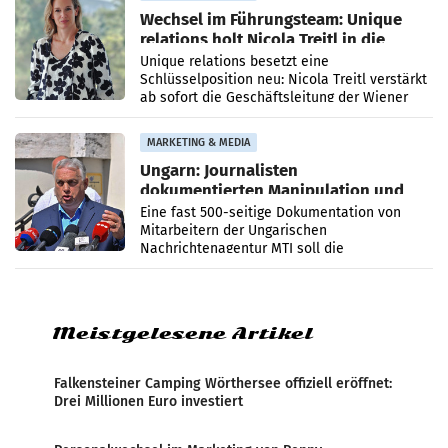
Wechsel im Führungsteam: Unique
relations holt Nicola Treitl in die
Geschäftsleitung
Unique relations besetzt eine
Schlüsselposition neu: Nicola Treitl verstärkt
ab sofort die Geschäftsleitung der Wiener
PR-Agentur an der Seite von Josef Kalina und
Anna Kalina-Mahr.
MARKETING & MEDIA
Ungarn: Journalisten
dokumentierten Manipulation und
Zensur
Eine fast 500-seitige Dokumentation von
Mitarbeitern der Ungarischen
Nachrichtenagentur MTI soll die
systematische Nachrichten-Manipulation und
Zensur bei der Agentur während der Zeit
Meistgelesene Artikel
Falkensteiner Camping Wörthersee offiziell eröffnet:
Drei Millionen Euro investiert