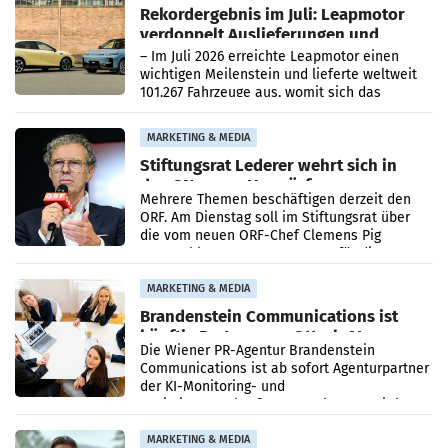
Rekordergebnis im Juli: Leapmotor
verdoppelt Auslieferungen und
überschreitet die 100.000er-Marke
– Im Juli 2026 erreichte Leapmotor einen
wichtigen Meilenstein und lieferte weltweit
101.267 Fahrzeuge aus, womit sich das
Ergebnis gegenüber Juli 2025 mehr als
verdoppelte (+102
MARKETING & MEDIA
Stiftungsrat Lederer wehrt sich in
den SN gegen Vorwürfe
Mehrere Themen beschäftigen derzeit den
ORF. Am Dienstag soll im Stiftungsrat über
die vom neuen ORF-Chef Clemens Pig
vorgeschlagenen Besetzungen für die
Direktionen abgestimmt werden.
MARKETING & MEDIA
Brandenstein Communications ist
künftig Partner von OtterlyAI
Die Wiener PR-Agentur Brandenstein
Communications ist ab sofort Agenturpartner
der KI-Monitoring- und
Optimierungsplattform OtterlyAI. Damit baut
die Agentur ihr Leistungsportfolio
MARKETING & MEDIA