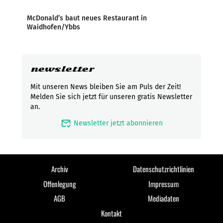
McDonald’s baut neues Restaurant in
Waidhofen/Ybbs
newsletter
Mit unseren News bleiben Sie am Puls der Zeit!
Melden Sie sich jetzt für unseren gratis Newsletter
an.
mark_email_read
Newsletter jetzt abonnieren
Archiv
Datenschutzrichtlinien
Offenlegung
Impressum
AGB
Mediadaten
Kontakt