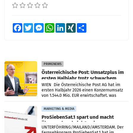
Facebook
Twitter
Messenger
WhatsApp
LinkedIn
XING
Teilen
PRIMENEWS
Österreichische Post: Umsatzplus im
ersten Halbjahr trotz schwachem
Briefgeschäft
WIEN Die Österreichische Post AG hat im
ersten Halbjahr 2026 einen Konzernumsatz
von 1.544,0 Mio. EUR erwirtschaftet, was
einem Plus von 3,8 Prozent gegenüber dem
Vergleichszeitraum
MARKETING & MEDIA
ProSiebenSat.1 spart und macht
überraschend viel Gewinn
UNTERFÖHRING/MAILAND/AMSTERDAM. Der
Fernsehkonzern ProSiebenSat.1 hat im