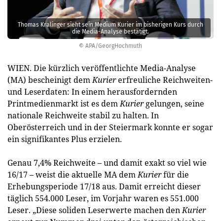
Thomas Kralinger sieht sein Medium Kurier im bisherigen Kurs durch
die Media-Analyse bestätigt.
© APA/GeorgHochmuth
WIEN. Die kürzlich veröffentlichte Media-Analyse
(MA) bescheinigt dem
Kurier
erfreuliche Reichweiten-
und Leserdaten: In einem herausfordernden
Printmedienmarkt ist es dem
Kurier
gelungen, seine
nationale Reichweite stabil zu halten. In
Oberösterreich und in der Steiermark konnte er sogar
ein signifikantes Plus erzielen.
Genau 7,4% Reichweite – und damit exakt so viel wie
16/17 – weist die aktuelle MA dem ­
Kurier
für die
Erhebungsperiode 17/18 aus. Damit erreicht dieser
täglich 554.000 Leser, im Vorjahr waren es 551.000
Leser. „Diese soliden Leserwerte machen den
Kurier