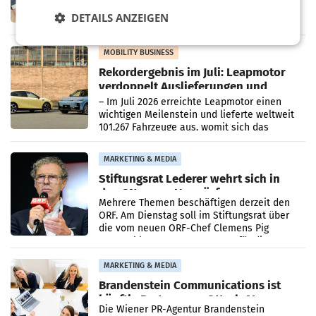
Zusammenarbeit zwischen Adeg und dem
Vorarlberger Kaufmann Jürgen Albrecht ist
DETAILS ANZEIGEN
kartellrechtlich freigegeben: Die
Bundeswettbewerbsbehörde und der
Bundeskartellanwalt
MOBILITY BUSINESS
Rekordergebnis im Juli: Leapmotor
verdoppelt Auslieferungen und
überschreitet die 100.000er-Marke
– Im Juli 2026 erreichte Leapmotor einen
wichtigen Meilenstein und lieferte weltweit
101.267 Fahrzeuge aus, womit sich das
Ergebnis gegenüber Juli 2025 mehr als
verdoppelte (+102
MARKETING & MEDIA
Stiftungsrat Lederer wehrt sich in
den SN gegen Vorwürfe
Mehrere Themen beschäftigen derzeit den
ORF. Am Dienstag soll im Stiftungsrat über
die vom neuen ORF-Chef Clemens Pig
vorgeschlagenen Besetzungen für die
Direktionen abgestimmt werden.
MARKETING & MEDIA
Brandenstein Communications ist
künftig Partner von OtterlyAI
Die Wiener PR-Agentur Brandenstein