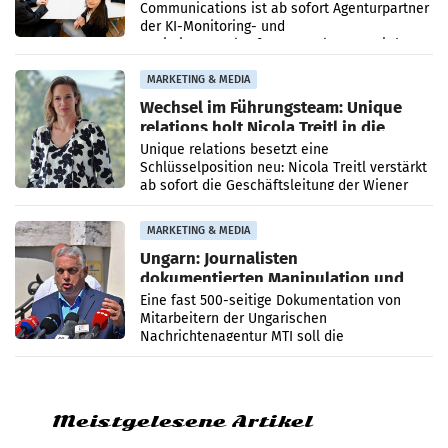
Communications ist ab sofort Agenturpartner
der KI-Monitoring- und
Optimierungsplattform OtterlyAI. Damit baut
die Agentur ihr Leistungsportfolio
MARKETING & MEDIA
Wechsel im Führungsteam: Unique
relations holt Nicola Treitl in die
Geschäftsleitung
Unique relations besetzt eine
Schlüsselposition neu: Nicola Treitl verstärkt
ab sofort die Geschäftsleitung der Wiener
PR-Agentur an der Seite von Josef Kalina und
Anna Kalina-Mahr.
MARKETING & MEDIA
Ungarn: Journalisten
dokumentierten Manipulation und
Zensur
Eine fast 500-seitige Dokumentation von
Mitarbeitern der Ungarischen
Nachrichtenagentur MTI soll die
systematische Nachrichten-Manipulation und
Zensur bei der Agentur während der Zeit
Meistgelesene Artikel