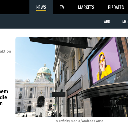
NEWS
TV
MARKETS
BIZDATES
ABO
MED
aktion
,
inem
die
en
© Infinity Media/Andreas Aust