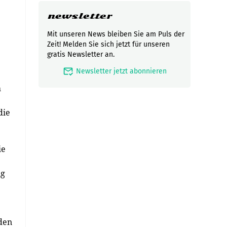
newsletter
Mit unseren News bleiben Sie am Puls der
Zeit! Melden Sie sich jetzt für unseren
gratis Newsletter an.
mark_email_read
Newsletter jetzt abonnieren
h
die
ie
ng
den