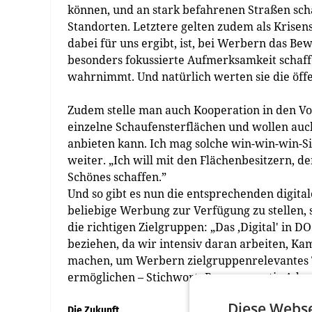
können, und an stark befahrenen Straßen sch
Standorten. Letztere gelten zudem als Krisens
dabei für uns ergibt, ist, bei Werbern das Be
besonders fokussierte Aufmerksamkeit schaf
wahrnimmt. Und natürlich werten sie die ö
Zudem stelle man auch Kooperation in den V
einzelne Schaufensterflächen und wollen auch
anbieten kann. Ich mag solche win-win-win-
weiter. „Ich will mit den Flächenbesitzern,
Schönes schaffen.”
Und so gibt es nun die entsprechenden digitale
beliebige Werbung zur Verfügung zu stellen, 
die richtigen Zielgruppen: „Das ‚Digital' in D
beziehen, da wir intensiv daran arbeiten, 
machen, um Werbern zielgruppenrelevantes 
ermöglichen – Stichwort: Programmatic Adver
Diese Webse
Die Zukunft