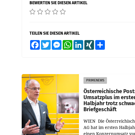
BEWERTEN SIE DIESEN ARTIKEL
TEILEN SIE DIESEN ARTIKEL
Facebook
Twitter
Messenger
WhatsApp
LinkedIn
XING
Teilen
PRIMENEWS
Österreichische Post
Umsatzplus im erste
Halbjahr trotz schw
Briefgeschäft
WIEN Die Österreichisch
AG hat im ersten Halbja
einen Konzernumsatz vo