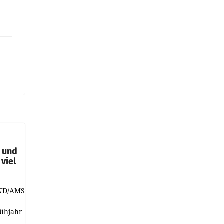
t und
viel
ND/AMSTERDAM.
rühjahr