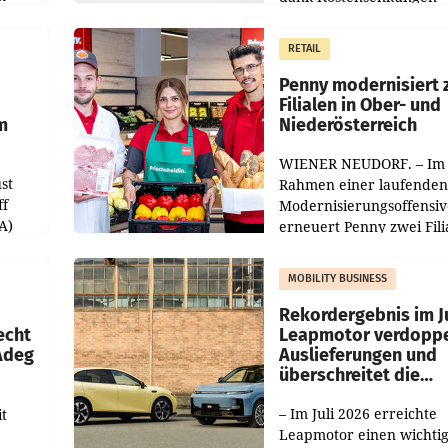
operativ wieder Gewinn
m Plus
gemacht und die
RETAIL
er
Markterwartung deutlic
übertroffen.
Penny modernisiert 
Filialen in Ober- und
m
Niederösterreich
WIENER NEUDORF. – Im
st
Rahmen einer laufenden
ff
Modernisierungsoffensiv
A)
erneuert Penny zwei Fili
Nieder- und Oberösterre
slauf-
Die beiden Standorte lie
MOBILITY BUSINESS
Haag sowie im rund
ilialen
Rekordergebnis im Ju
echt
Leapmotor verdoppe
 Adeg
Auslieferungen und
überschreitet die
100.000er-Marke
– Im Juli 2026 erreichte
t
Leapmotor einen wichti