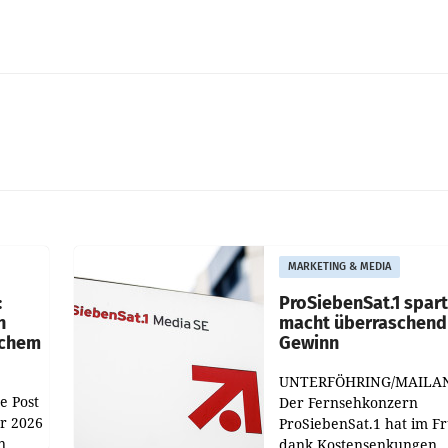
MARKETING & MEDIA
:
ProSiebenSat.1 spar
n
macht überraschend 
achem
Gewinn
UNTERFÖHRING/MAILA
e Post
Der Fernsehkonzern
hr 2026
ProSiebenSat.1 hat im F
n
dank Kostensenkungen