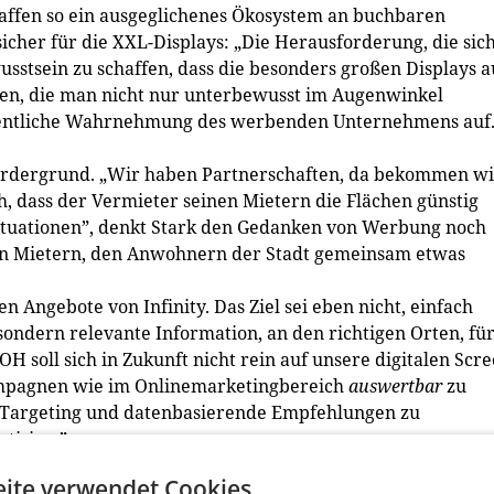
affen so ein ausgeglichenes Ökosystem an buchbaren
icher für die XXL-Displays: „Die Herausforderung, die sic
wusstsein zu schaffen, dass die besonders großen Displays 
fen, die man nicht nur unterbewusst im Augenwinkel
ffentliche Wahrnehmung des werbenden Unternehmens auf.
ordergrund. „Wir haben Partnerschaften, da bekommen wi
, dass der Vermieter seinen Mietern die Flächen günstig
Situationen”, denkt Stark den Gedanken von Werbung noch
 den Mietern, den Anwohnern der Stadt gemeinsam etwas
n Angebote von Infinity. Das Ziel sei eben nicht, einfach
sondern relevante Information, an den richtigen Orten, fü
OOH soll sich in Zukunft nicht rein auf unsere digitalen Scr
Kampagnen wie im Onlinemarketingbereich
auswertbar
zu
Targeting und datenbasierende Empfehlungen zu
tising.”
ite verwendet Cookies.