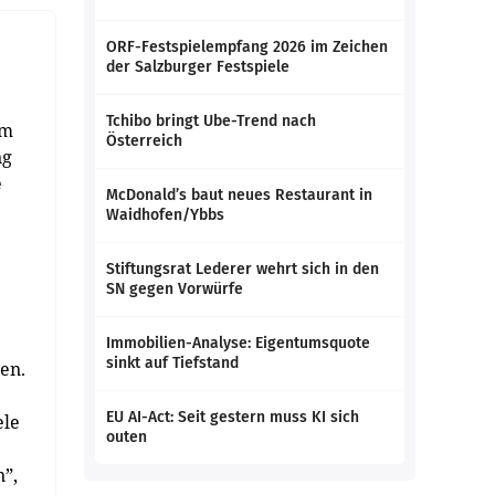
ORF-Festspielempfang 2026 im Zeichen
der Salzburger Festspiele
Tchibo bringt Ube-Trend nach
im
Österreich
ng
e
McDonald’s baut neues Restaurant in
Waidhofen/Ybbs
Stiftungsrat Lederer wehrt sich in den
SN gegen Vorwürfe
Immobilien-Analyse: Eigentumsquote
sinkt auf Tiefstand
en.
EU AI-Act: Seit gestern muss KI sich
ele
outen
n”,