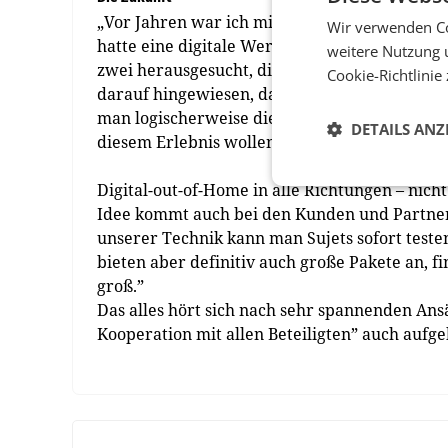
„Vor Jahren war ich mit meiner Familie in N
Wir verwenden Co
hatte eine digitale Werbung und rief auf: Ki
weitere Nutzung 
zwei herausgesucht, die sich gerade küssen. 
Cookie-Richtlinie
darauf hingewiesen, dass man sich das Foto 
man logischerweise die entsprechenden Produ
DETAILS ANZ
diesem Erlebnis wollen wir mit unserer Werbu
Digital-out-of-Home in alle Richtungen – nich
Idee kommt auch bei den Kunden und Partner
unserer Technik kann man Sujets sofort teste
bieten aber definitiv auch große Pakete an, f
groß.”
Das alles hört sich nach sehr spannenden Ansä
Kooperation mit allen Beteiligten” auch aufge