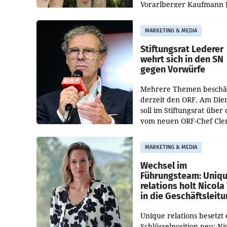
Vorarlberger Kaufmann 
Albrecht ist kartellrechtl
freigegeben: Die
MARKETING & MEDIA
Bundeswettbewerbsbeh
und der Bundeskartellan
Stiftungsrat Lederer
wehrt sich in den SN
gegen Vorwürfe
Mehrere Themen beschä
derzeit den ORF. Am Die
soll im Stiftungsrat über 
vom neuen ORF-Chef Cl
Pig vorgeschlagenen
Besetzungen für die
MARKETING & MEDIA
Direktionen abgestimmt
werden.
Wechsel im
Führungsteam: Uniq
relations holt Nicola 
in die Geschäftsleit
Unique relations besetzt 
Schlüsselposition neu: Ni