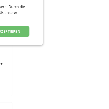
r
sern. Durch die
äß unserer
h
KZEPTIEREN
n.”
er