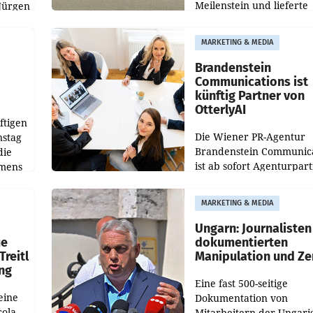
Meilenstein und lieferte
Jürgen
weltweit 101.267 Fahrze
ich
aus, womit sich das Erge
MARKETING & MEDIA
gegenüber Juli 2025 meh
örde
verdoppelte (+102
walt
Brandenstein
Communications ist
künftig Partner von
OtterlyAI
ftigen
Die Wiener PR-Agentur
nstag
Brandenstein Communica
die
ist ab sofort Agenturpar
emens
der KI-Monitoring- und
Optimierungsplattform
MARKETING & MEDIA
OtterlyAI. Damit baut di
Agentur ihr Leistungspor
Ungarn: Journalisten
ue
dokumentierten
Treitl
Manipulation und Ze
ung
Eine fast 500-seitige
eine
Dokumentation von
cola
Mitarbeitern der Ungari