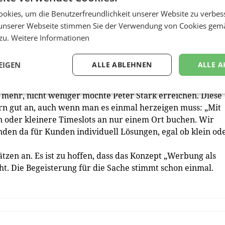
ew York, wir waren am Time Square. Ein Kosmetikherstelle
okies, um die Benutzerfreundlichkeit unserer Website zu verbes
ss. Die Kamera zeigte die Menschen und willkürlich wurden
unserer Webseite stimmen Sie der Verwendung von Cookies gem
Das waren meine Frau und ich.” In weiterer Folge wurde
 zu.
Weitere Informationen
unter einer Webadresse herunterladen kann. „Und dann sa
kte!” So etwas wäre schön, meint Stark. „Ähnlich wie bei
EIGEN
ALLE ABLEHNEN
ALLE A
ng mit Menschen in Interaktion treten und sie inspiriere
t mehr, nicht weniger möchte Peter Stark erreichen. Diese
n gut an, auch wenn man es einmal herzeigen muss: „Mit
n oder kleinere Timeslots an nur einem Ort buchen. Wir
inden da für Kunden individuell Lösungen, egal ob klein od
tzen an. Es ist zu hoffen, dass das Konzept „Werbung als
ht. Die Begeisterung für die Sache stimmt schon einmal.