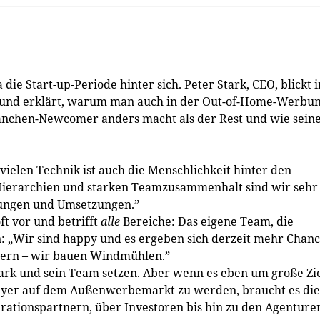
die Start-up-Periode hinter sich. Peter Stark, CEO, blickt 
ck und erklärt, warum man auch in der Out-of-Home-Werbu
ranchen-Newcomer anders macht als der Rest und wie sein
r vielen Technik ist auch die Menschlichkeit hinter den
 Hierarchien und starken Teamzusammenhalt sind wir sehr
dungen und Umsetzungen.”
t vor und betrifft
alle
Bereiche: Das eigene Team, die
: „Wir sind happy und es ergeben sich derzeit mehr Chanc
ern – wir bauen Windmühlen.”
Stark und sein Team setzen. Aber wenn es eben um große Zi
Player auf dem Außenwerbemarkt zu werden, braucht es die
rationspartnern, über Investoren bis hin zu den Agenture