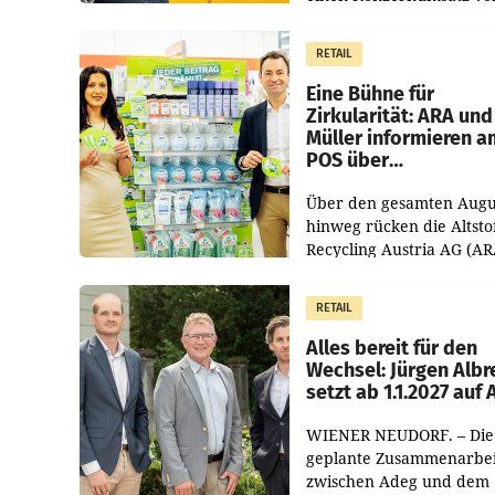
1.544,0 Mio. EUR
erwirtschaftet, was eine
RETAIL
von 3,8 Prozent gegenüb
dem Vergleichszeitraum
Eine Bühne für
Zirkularität: ARA und
Müller informieren a
POS über
Kreislauffähigkeit
Über den gesamten Augu
hinweg rücken die Altsto
Recycling Austria AG (AR
und der Handelskonzern
Müller die Initiative „Krei
RETAIL
Helden“ in allen
österreichischen Müller-F
Alles bereit für den
Wechsel: Jürgen Albr
setzt ab 1.1.2027 auf
WIENER NEUDORF. – Die
geplante Zusammenarbei
zwischen Adeg und dem