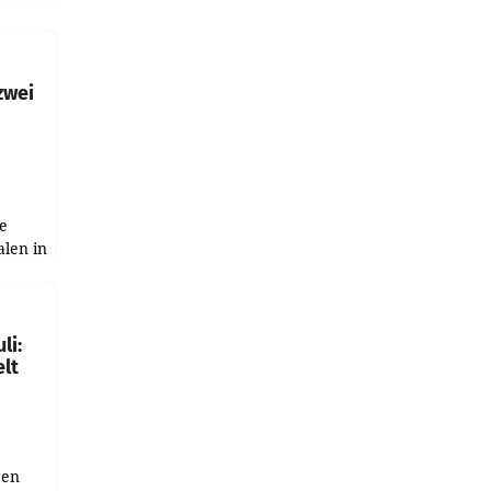
h
zwei
e
alen in
ich.
gen in
li:
lt
gen