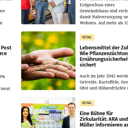
Erdgeschoss eines
den
Gemeindebaus und verb
damit Nahversorgung u
en
Wohnen. Auf mehr als 3
Verkaufsfläche bietet Bill
nd
breites Sortiment mit
RETAIL
 Post
Lebensmittel der Zuk
rce
Wie Pflanzenzüchtun
Ernährungssicherhei
sichert
Auch im Jahr 2045 werd
,8%
Getreide, Kartoffeln, Ge
Obst und Hülsenfrüchte 
rneut
Grundlage der menschli
Ernährung bilden. Aller
d der
RETAIL
verändern sich die
Eigenschaften der Pflan
Eine Bühne für
Zirkularität: ARA und
Müller informieren 