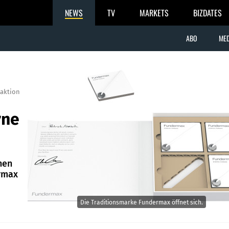
NEWS
TV
MARKETS
BIZDATES
ABO
MED
aktion
rne
hen
rmax
Die Traditionsmarke Fundermax öffnet sich.