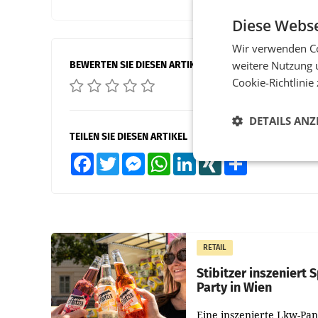
Diese Webse
Wir verwenden Co
weitere Nutzung 
BEWERTEN SIE DIESEN ARTIKEL
Cookie-Richtlinie
DETAILS ANZ
TEILEN SIE DIESEN ARTIKEL
Facebook
Twitter
Messenger
WhatsApp
LinkedIn
XING
Teilen
RETAIL
Stibitzer inszeniert S
Party in Wien
Eine inszenierte Lkw-Pa