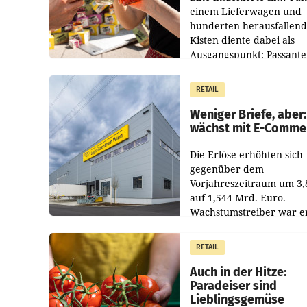
einem Lieferwagen und
hunderten herausfallen
Kisten diente dabei als
Ausgangspunkt: Passant
wurden gebeten, beim
Aufräumen zu helfen, u
RETAIL
erhielten
Weniger Briefe, aber:
wächst mit E-Comme
Die Erlöse erhöhten sich
gegenüber dem
Vorjahreszeitraum um 3
auf 1,544 Mrd. Euro.
Wachstumstreiber war e
das E-Commerce- und
Logistikgeschäft, währen
RETAIL
Strukturwandel
Auch in der Hitze:
Paradeiser sind
Lieblingsgemüse