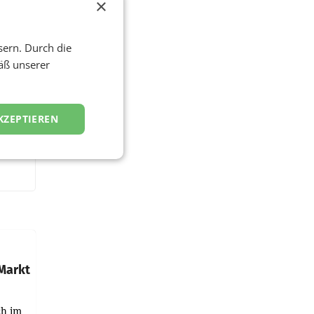
×
sern. Durch die
äß unserer
KZEPTIEREN
 Markt
ch im