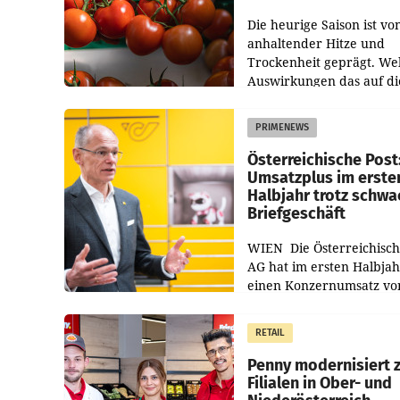
Die heurige Saison ist vo
anhaltender Hitze und
Trockenheit geprägt. We
Auswirkungen das auf di
Ernte haben wird, lässt s
laut Branche noch nicht
PRIMENEWS
abschließend beurteilen.
Österreichische Post
Umsatzplus im erste
Halbjahr trotz schw
Briefgeschäft
WIEN Die Österreichisch
AG hat im ersten Halbja
einen Konzernumsatz vo
1.544,0 Mio. EUR
erwirtschaftet, was eine
RETAIL
von 3,8 Prozent gegenüb
dem Vergleichszeitraum
Penny modernisiert 
Filialen in Ober- und