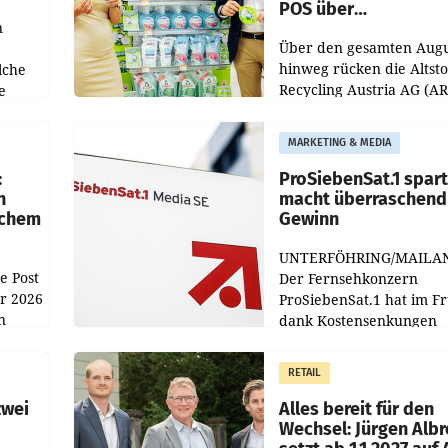
POS über
n
Kreislauffähigkeit
Über den gesamten Augu
hinweg rücken die Altsto
lche
Recycling Austria AG (A
e
und der Handelskonzer
ich
Müller die Initiative „Kre
MARKETING & MEDIA
Helden“ in allen
österreichischen Müller-F
:
ProSiebenSat.1 spar
n
macht überraschend 
achem
Gewinn
UNTERFÖHRING/MAILA
e Post
Der Fernsehkonzern
hr 2026
ProSiebenSat.1 hat im F
n
dank Kostensenkungen
operativ wieder Gewinn
m Plus
gemacht und die
RETAIL
er
Markterwartung deutlic
übertroffen.
zwei
Alles bereit für den
Wechsel: Jürgen Albr